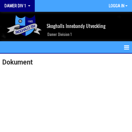
DAMER DIV 1
LOGGA IN
Skoghalls Innebandy Utveckling
Damer Division 1
HEM
Dokument
NYHETER
KALENDER
MATCHER
TRUPPEN
BILDGALLERI