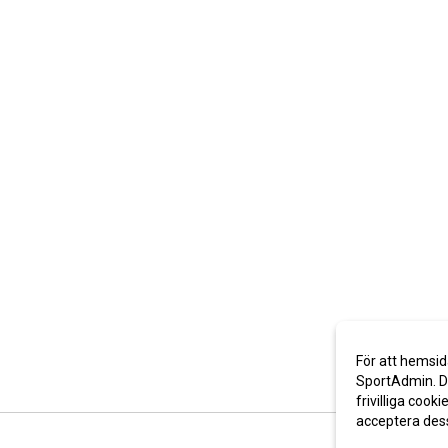
För att hemsid
SportAdmin. De
frivilliga cooki
acceptera des