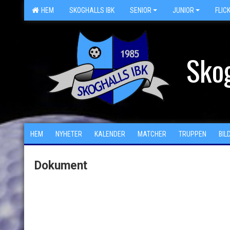
HEM
SKOGHALLS IBK
SENIOR
JUNIOR
FLIC
Skog
HEM
NYHETER
KALENDER
MATCHER
TRUPPEN
BIL
Dokument