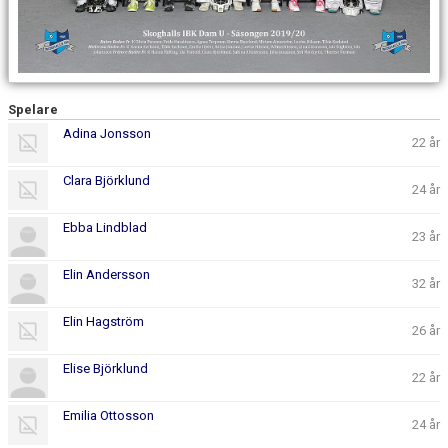
DOKUMENT
KONTAKT
Spelare
Adina Jonsson
22 år
Clara Björklund
24 år
Ebba Lindblad
23 år
Elin Andersson
32 år
Elin Hagström
26 år
Elise Björklund
22 år
Emilia Ottosson
24 år