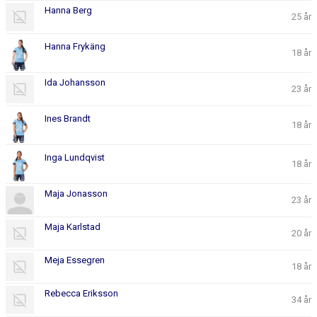
Hanna Berg
25 år
Hanna Frykäng
18 år
Ida Johansson
23 år
Ines Brandt
18 år
Inga Lundqvist
18 år
Maja Jonasson
23 år
Maja Karlstad
20 år
Meja Essegren
18 år
Rebecca Eriksson
34 år