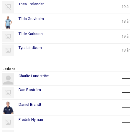
Thea Frölander
19 år
Tilda Gruvholm
18 år
Tilde Karlsson
19 år
Tyra Lindbom
18 år
Ledare
Charlie Lundström
Dan Boström
Daniel Brandt
Fredrik Nyman