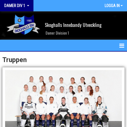
DAMER DIV 1
LOGGA IN
Skoghalls Innebandy Utveckling
Damer Division 1
HEM
Truppen
NYHETER
KALENDER
MATCHER
TRUPPEN
BILDGALLERI