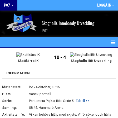
P07
LOGGA IN
Skoghalls Innebandy Utveckling
P07
HEM
10 - 4
Skattkärrs IK
Skoghalls IBK Utveckling
NYHETER
INFORMATION
KALENDER
Matchstart:
MATCHER
lör 24 oktober, 10:15
Plats:
Väse Sporthall
TRUPPEN
Serie:
Pantamera Pojkar Röd Serie 5
Tabell >>
Samling:
08:45, Hammarö Arena
BILDGALLERI
Aktivitetsinfo:
Vi kan behöva hjälp med skjuts. Vi försöker dock hålla