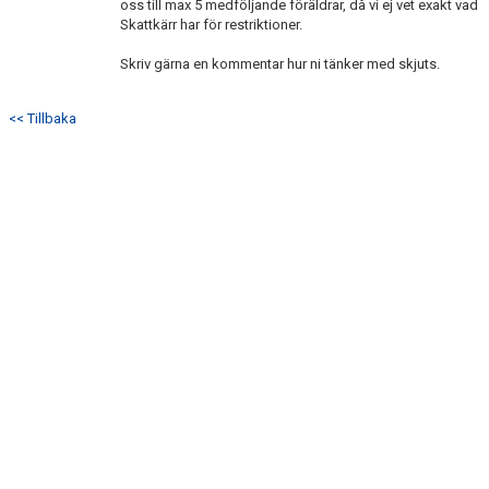
oss till max 5 medföljande föräldrar, då vi ej vet exakt vad
DOKUMENT
Skattkärr har för restriktioner.
KONTAKT
Skriv gärna en kommentar hur ni tänker med skjuts.
<< Tillbaka