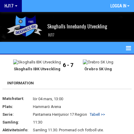
HJ17
LOGGA IN
Skoghalls Innebandy Utveckling
HJ17
HEM
6 - 7
Skoghalls IBK Utveckling
Örebro SK Ung
NYHETER
INFORMATION
KALENDER
Matchstart:
MATCHER
lör 04 mars, 13:00
Plats:
Hammarö Arena
TRUPPEN
Serie:
Pantamera Herrjunior 17 Region
Tabell >>
Samling:
11:30
BILDGALLERI
Aktivitetsinfo:
Samling 11.30. Promenad och fotboll ute.