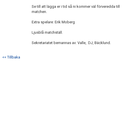
DOKUMENT
Se till att lägga er i tid så ni kommer väl förveredda till
matchen.
KONTAKT
Extra spelare: Erik Moberg
Ljusblå matchställ.
Sekretariatet bemannas av: Valle, DJ, Bäcklund.
<< Tillbaka