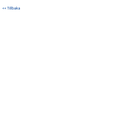
DOKUMENT
<< Tillbaka
KONTAKT