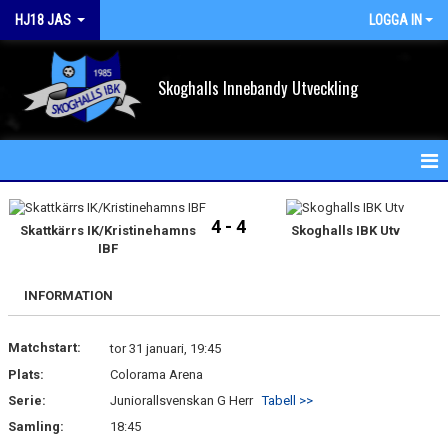
HJ18 JAS
LOGGA IN
Skoghalls Innebandy Utveckling
HEM
4 - 4
Skattkärrs IK/Kristinehamns
Skoghalls IBK Utv
NYHETER
IBF
KALENDER
INFORMATION
MATCHER
Matchstart:
tor 31 januari, 19:45
TRUPPEN
Plats:
Colorama Arena
Serie:
Juniorallsvenskan G Herr
Tabell >>
BILDGALLERI
Samling:
18:45