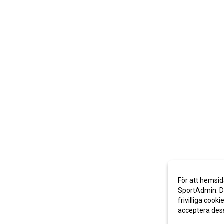
För att hemsid
SportAdmin. De
frivilliga cooki
acceptera des