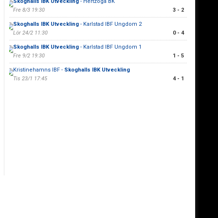
Skoghalls IBK Utveckling
- Hertzöga BK
Fre 8/3 19:30
3 - 2
Skoghalls IBK Utveckling
- Karlstad IBF Ungdom 2
Lör 24/2 11:30
0 - 4
Skoghalls IBK Utveckling
- Karlstad IBF Ungdom 1
Fre 9/2 19:30
1 - 5
Kristinehamns IBF -
Skoghalls IBK Utveckling
Tis 23/1 17:45
4 - 1