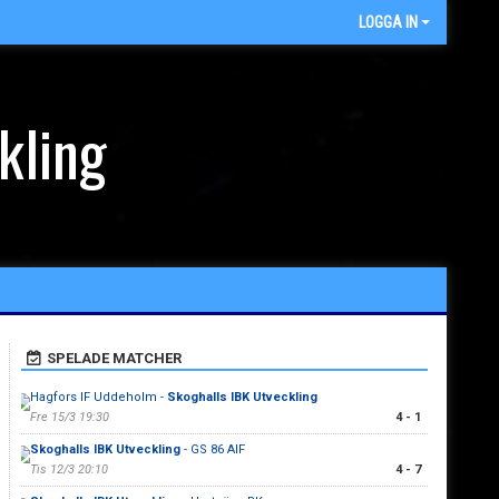
LOGGA IN
kling
SPELADE MATCHER
Hagfors IF Uddeholm -
Skoghalls IBK Utveckling
Fre 15/3 19:30
4 - 1
Skoghalls IBK Utveckling
- GS 86 AIF
Tis 12/3 20:10
4 - 7