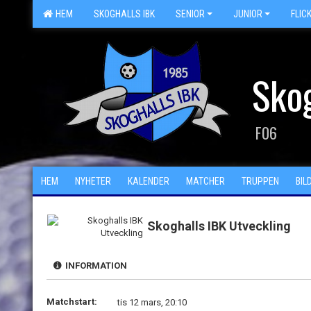
HEM
SKOGHALLS IBK
SENIOR
JUNIOR
FLIC
Skog
F06
HEM
NYHETER
KALENDER
MATCHER
TRUPPEN
BIL
Skoghalls IBK Utveckling
INFORMATION
Matchstart:
tis 12 mars, 20:10