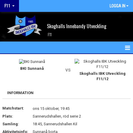
F11
LOGGA IN
Skoghalls Innebandy Utveckling
F11
HEM
BKI Sunnanå
vs
NYHETER
Skoghalls IBK Utveckling
F11/12
KALENDER
INFORMATION
MATCHER
Matchstart:
ons 15 oktober, 19:45
TRUPPEN
Plats:
Sannerudshallen, röd serie 2
BILDGALLERI
Samling:
18:45, Sannerudshallen Kil
Aktivitetsinfo:
Sunnanå borta.