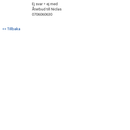
DOKUMENT
Ej svar = ej med
Återbud till Niclas
0706060630
KONTAKT
<< Tillbaka