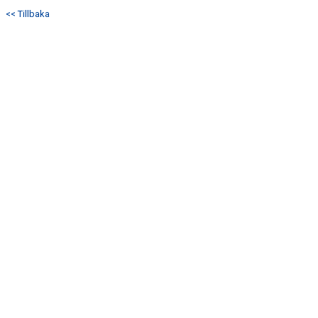
DOKUMENT
<< Tillbaka
KONTAKT