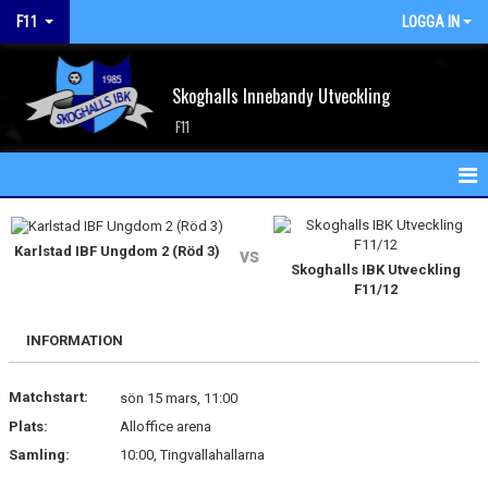
F11
LOGGA IN
Skoghalls Innebandy Utveckling
F11
HEM
Karlstad IBF Ungdom 2 (Röd 3)
vs
NYHETER
Skoghalls IBK Utveckling
F11/12
KALENDER
INFORMATION
MATCHER
Matchstart:
sön 15 mars, 11:00
TRUPPEN
Plats:
Alloffice arena
BILDGALLERI
Samling:
10:00, Tingvallahallarna