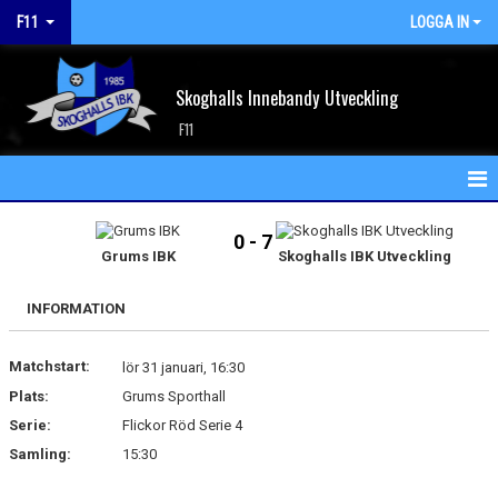
F11
LOGGA IN
Skoghalls Innebandy Utveckling
F11
HEM
0 - 7
Grums IBK
Skoghalls IBK Utveckling
NYHETER
INFORMATION
KALENDER
Matchstart:
MATCHER
lör 31 januari, 16:30
Plats:
Grums Sporthall
TRUPPEN
Serie:
Flickor Röd Serie 4
Samling:
15:30
BILDGALLERI