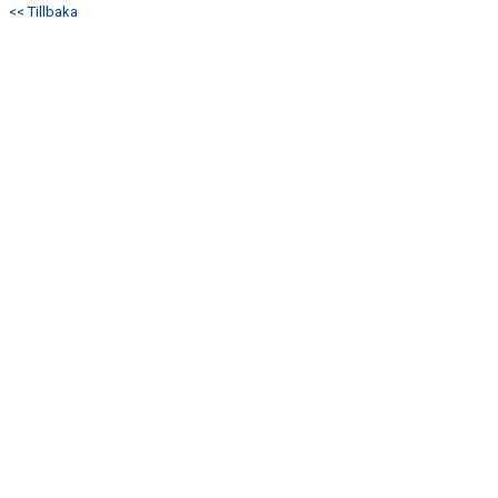
<< Tillbaka
DOKUMENT
KONTAKT