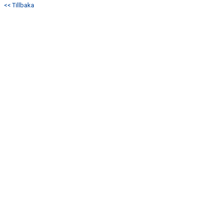
<< Tillbaka
DOKUMENT
KONTAKT