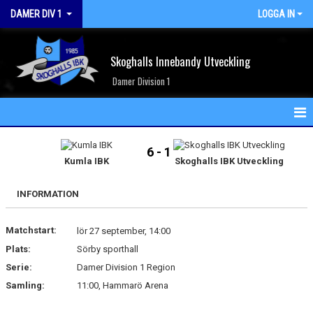
DAMER DIV 1
LOGGA IN
Skoghalls Innebandy Utveckling
Damer Division 1
HEM
6 - 1
Kumla IBK
Skoghalls IBK Utveckling
NYHETER
INFORMATION
KALENDER
Matchstart:
MATCHER
lör 27 september, 14:00
Plats:
Sörby sporthall
TRUPPEN
Serie:
Damer Division 1 Region
Samling:
11:00, Hammarö Arena
BILDGALLERI