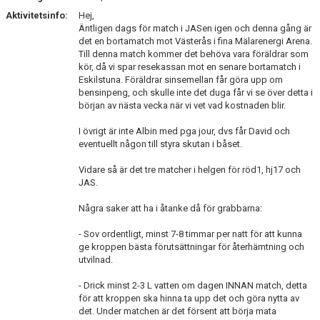
DOKUMENT
Aktivitetsinfo:
Hej,
Äntligen dags för match i JASen igen och denna gång är
KONTAKT
det en bortamatch mot Västerås i fina Mälarenergi Arena.
Till denna match kommer det behöva vara föräldrar som
kör, då vi spar resekassan mot en senare bortamatch i
Eskilstuna. Föräldrar sinsemellan får göra upp om
bensinpeng, och skulle inte det duga får vi se över detta i
början av nästa vecka när vi vet vad kostnaden blir.
I övrigt är inte Albin med pga jour, dvs får David och
eventuellt någon till styra skutan i båset.
Vidare så är det tre matcher i helgen för röd1, hj17 och
JAS.
Några saker att ha i åtanke då för grabbarna:
- Sov ordentligt, minst 7-8 timmar per natt för att kunna
ge kroppen bästa förutsättningar för återhämtning och
utvilnad.
- Drick minst 2-3 L vatten om dagen INNAN match, detta
för att kroppen ska hinna ta upp det och göra nytta av
det. Under matchen är det försent att börja mata