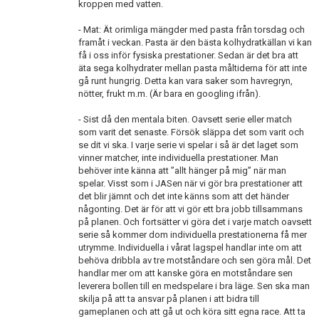
kroppen med vatten.
- Mat: Ät orimliga mängder med pasta från torsdag och
framåt i veckan. Pasta är den bästa kolhydratkällan vi kan
få i oss inför fysiska prestationer. Sedan är det bra att
äta sega kolhydrater mellan pasta måltiderna för att inte
gå runt hungrig. Detta kan vara saker som havregryn,
nötter, frukt m.m. (Är bara en googling ifrån).
- Sist då den mentala biten. Oavsett serie eller match
som varit det senaste. Försök släppa det som varit och
se dit vi ska. I varje serie vi spelar i så är det laget som
vinner matcher, inte individuella prestationer. Man
behöver inte känna att ”allt hänger på mig” när man
spelar. Visst som i JASen när vi gör bra prestationer att
det blir jämnt och det inte känns som att det händer
någonting. Det är för att vi gör ett bra jobb tillsammans
på planen. Och fortsätter vi göra det i varje match oavsett
serie så kommer dom individuella prestationerna få mer
utrymme. Individuella i vårat lagspel handlar inte om att
behöva dribbla av tre motståndare och sen göra mål. Det
handlar mer om att kanske göra en motståndare sen
leverera bollen till en medspelare i bra läge. Sen ska man
skilja på att ta ansvar på planen i att bidra till
gameplanen och att gå ut och köra sitt egna race. Att ta