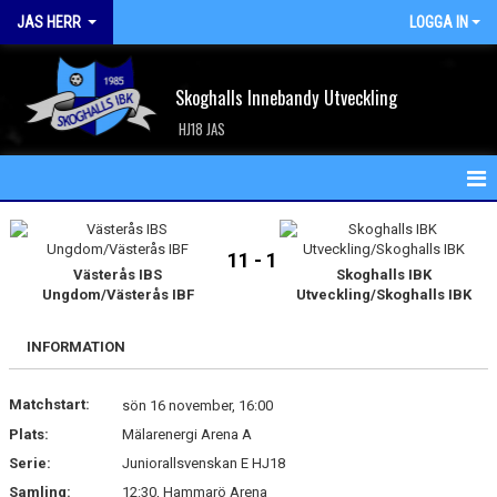
JAS HERR
LOGGA IN
Skoghalls Innebandy Utveckling
HJ18 JAS
HEM
11 - 1
NYHETER
Västerås IBS
Skoghalls IBK
Ungdom/Västerås IBF
Utveckling/Skoghalls IBK
KALENDER
INFORMATION
MATCHER
Matchstart:
sön 16 november, 16:00
TRUPPEN
Plats:
Mälarenergi Arena A
BILDGALLERI
Serie:
Juniorallsvenskan E HJ18
Samling:
12:30, Hammarö Arena