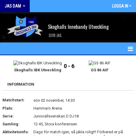
JAS DAM
LOGGA IN
Skoghalls Innebandy Utveckling
DJ18 JAS
HEM
0 - 6
Skoghalls IBK Utveckling
GS 86 AIF
NYHETER
INFORMATION
KALENDER
Matchstart:
MATCHER
sön 02 november, 14:30
Plats:
Hammarö Arena
TRUPPEN
Serie:
Juniorallsvenskan D DJ18
Samling:
12:45, Stora konferensen
BILDGALLERI
Aktivitetsinfo:
Dags för match igen, så jäkla roligt!! Förbered er på