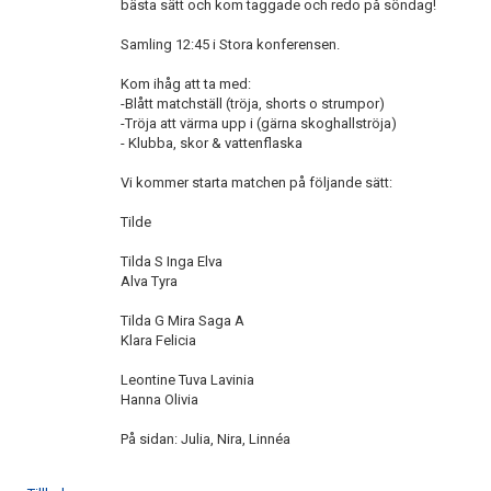
bästa sätt och kom taggade och redo på söndag!
DOKUMENT
Samling 12:45 i Stora konferensen.
KONTAKT
Kom ihåg att ta med:
-Blått matchställ (tröja, shorts o strumpor)
-Tröja att värma upp i (gärna skoghallströja)
- Klubba, skor & vattenflaska
Vi kommer starta matchen på följande sätt:
Tilde
Tilda S Inga Elva
Alva Tyra
Tilda G Mira Saga A
Klara Felicia
Leontine Tuva Lavinia
Hanna Olivia
På sidan: Julia, Nira, Linnéa