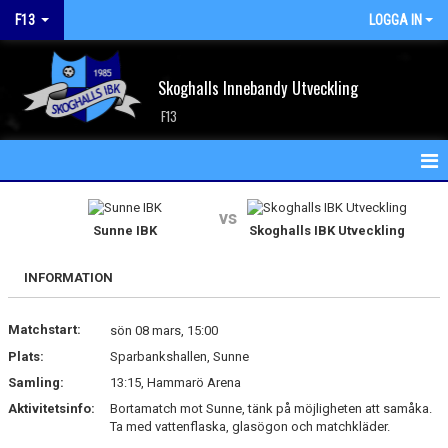
F13
LOGGA IN
Skoghalls Innebandy Utveckling
F13
HEM
vs
Sunne IBK
Skoghalls IBK Utveckling
NYHETER
INFORMATION
KALENDER
Matchstart:
MATCHER
sön 08 mars, 15:00
Plats:
Sparbankshallen, Sunne
TRUPPEN
Samling:
13:15, Hammarö Arena
Aktivitetsinfo:
Bortamatch mot Sunne, tänk på möjligheten att samåka.
BILDGALLERI
Ta med vattenflaska, glasögon och matchkläder.