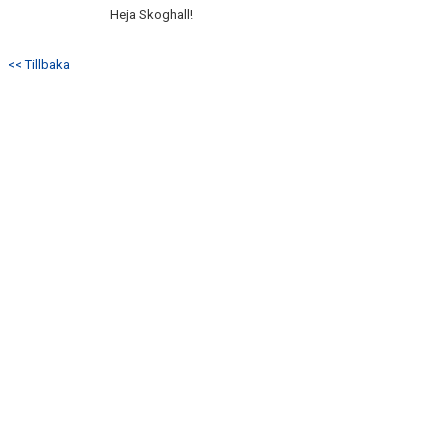
DOKUMENT
Heja Skoghall!
KONTAKT
<< Tillbaka