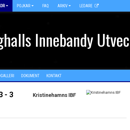
KOR
POJKAR
FAQ
ARKIV
LEDARE
halls Innebandy Utvec
DGALLERI
DOKUMENT
KONTAKT
3 - 3
Kristinehamns IBF