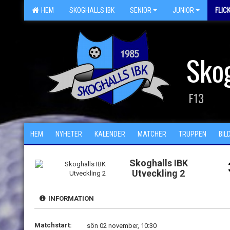
HEM
SKOGHALLS IBK
SENIOR
JUNIOR
FLIC
Skog
F13
HEM
NYHETER
KALENDER
MATCHER
TRUPPEN
BIL
Skoghalls IBK
Utveckling 2
INFORMATION
Matchstart:
sön 02 november, 10:30