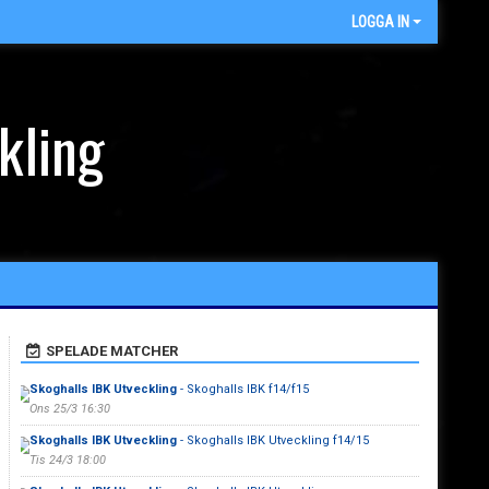
LOGGA IN
kling
SPELADE MATCHER
Skoghalls IBK Utveckling
- Skoghalls IBK f14/f15
Ons 25/3 16:30
Skoghalls IBK Utveckling
- Skoghalls IBK Utveckling f14/15
Tis 24/3 18:00