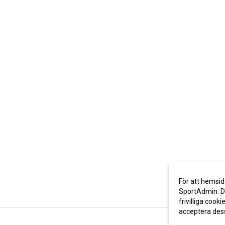
För att hemsid
SportAdmin. De
frivilliga cooki
acceptera des