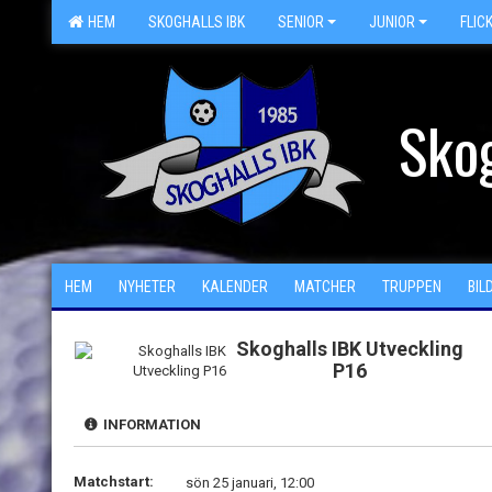
HEM
SKOGHALLS IBK
SENIOR
JUNIOR
FLIC
Skog
HEM
NYHETER
KALENDER
MATCHER
TRUPPEN
BIL
Skoghalls IBK Utveckling
P16
INFORMATION
Matchstart:
sön 25 januari, 12:00