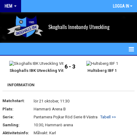
HEM
LOGGA IN
Skoghalls Innebandy Utveckling
HEM
6 - 3
Skoghalls IBK Utveckling Vit
Hultsberg IBF 1
NYHETER
INFORMATION
FÖRENINGEN
Matchstart:
KALENDER
lör 21 oktober, 11:30
Plats:
Hammarö Arena B
VÅRA LAG/TRÄNARE
Serie:
Pantamera Pojkar Röd Serie 8 Västra
Tabell >>
Samling:
10:30, Hammarö arena
MATCHER
Aktivitetsinfo:
Målvakt: Karl