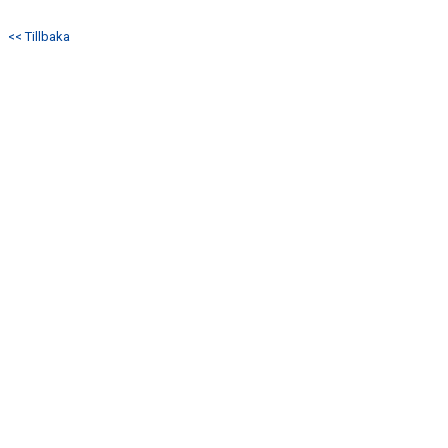
KONTAKTUPPGIFTER VÅRA LAG
<< Tillbaka