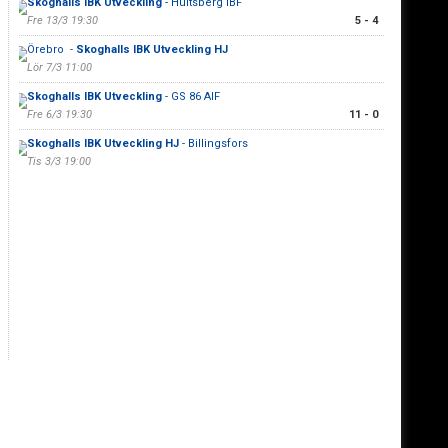
Skoghalls IBK Utveckling
- Hultsberg IBF
Fre 13/3 19:30
5 - 4
Örebro -
Skoghalls IBK Utveckling HJ
Lör 7/3 11:00
Skoghalls IBK Utveckling
- GS 86 AIF
Fre 6/3 19:30
11 - 0
Skoghalls IBK Utveckling HJ
- Billingsfors
Tis 3/3 19:00