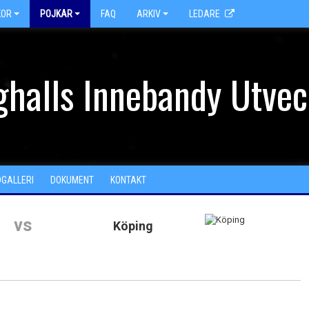
KOR
POJKAR
FAQ
ARKIV
LEDARE
halls Innebandy Utvec
DGALLERI
DOKUMENT
KONTAKT
vs
Köping