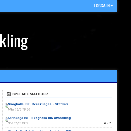
LOGGA IN
kling
SPELADE MATCHER
Skoghalls IBK Utveckling HJ
- Skattkärr
Mån 16/3 19:30
Karlskoga IBF -
Skoghalls IBK Utveckling
Sön 15/3 13:00
4 - 7