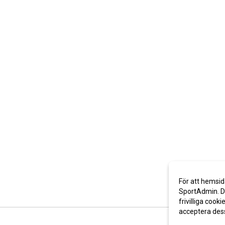
För att hemsid
SportAdmin. De
frivilliga cooki
acceptera des