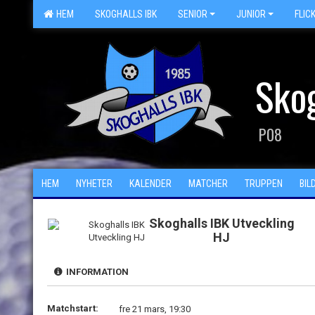
HEM
SKOGHALLS IBK
SENIOR
JUNIOR
FLIC
Skog
P08
HEM
NYHETER
KALENDER
MATCHER
TRUPPEN
BIL
Skoghalls IBK Utveckling
HJ
INFORMATION
Matchstart:
fre 21 mars, 19:30