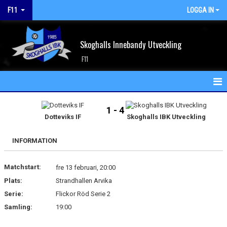
F11
LOGGA IN
Skoghalls Innebandy Utveckling
F11
HEM
1 - 4
Dotteviks IF
Skoghalls IBK Utveckling
NYHETER
INFORMATION
KALENDER
Matchstart:
MATCHER
fre 13 februari, 20:00
Plats:
Strandhallen Arvika
TRUPPEN
Serie:
Flickor Röd Serie 2
Samling:
19:00
BILDGALLERI