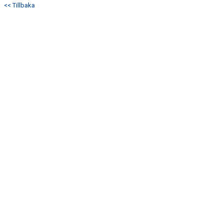
<< Tillbaka
DOKUMENT
KONTAKT