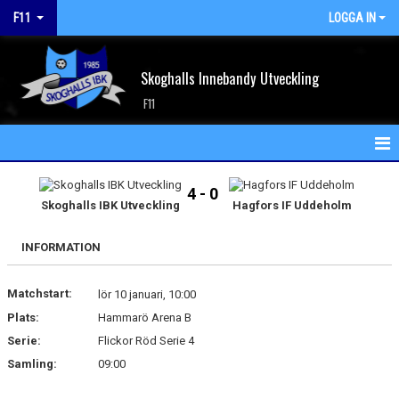
F11
LOGGA IN
Skoghalls Innebandy Utveckling
F11
HEM
4 - 0
Skoghalls IBK Utveckling
Hagfors IF Uddeholm
NYHETER
INFORMATION
KALENDER
Matchstart:
MATCHER
lör 10 januari, 10:00
Plats:
Hammarö Arena B
TRUPPEN
Serie:
Flickor Röd Serie 4
Samling:
09:00
BILDGALLERI