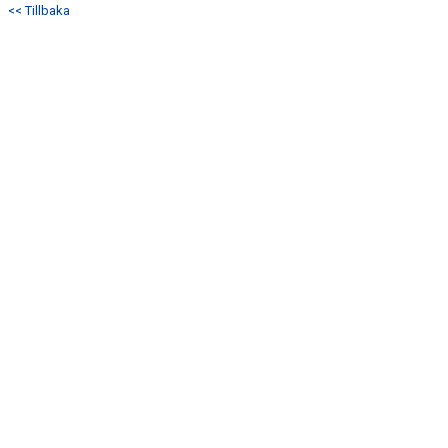
<< Tillbaka
DOKUMENT
KONTAKT