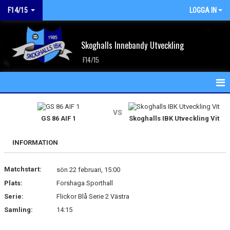
F14/15
LOGGA IN
Skoghalls Innebandy Utveckling
F14/15
HEM
vs
GS 86 AIF 1
Skoghalls IBK Utveckling Vit
NYHETER
INFORMATION
KALENDER
Matchstart:
MATCHER
sön 22 februari, 15:00
Plats:
Forshaga Sporthall
TRUPPEN
Serie:
Flickor Blå Serie 2 Västra
Samling:
14:15
BILDGALLERI