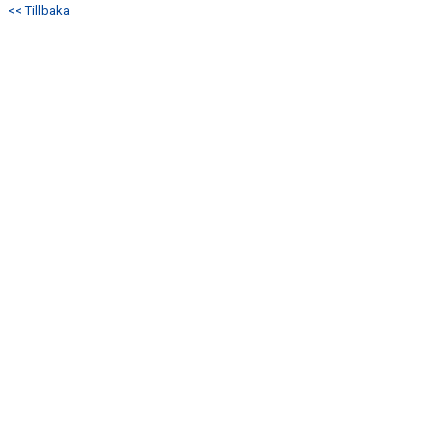
<< Tillbaka
DOKUMENT
KONTAKT