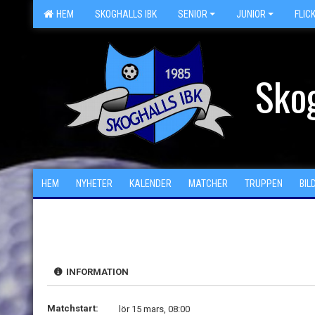
HEM
SKOGHALLS IBK
SENIOR
JUNIOR
FLIC
Skog
HEM
NYHETER
KALENDER
MATCHER
TRUPPEN
BIL
INFORMATION
Matchstart:
lör 15 mars, 08:00