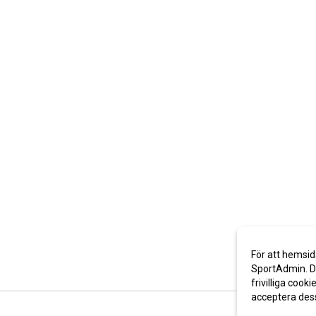
För att hemsid
SportAdmin. De
frivilliga cooki
acceptera des