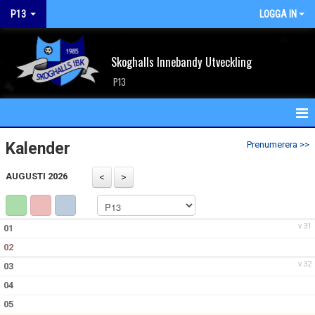
P13
LOGGA IN
Skoghalls Innebandy Utveckling
P13
HEM
Kalender
Prenumerera >>
NYHETER
AUGUSTI 2026
KALENDER
v.31
01
MATCHER
02
TRUPPEN
v.32
03
04
BILDGALLERI
05