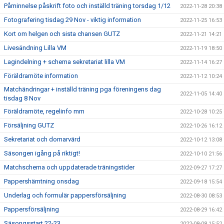
Påminnelse påskrift foto och inställd träning torsdag 1/12
2022-11-28 20:38
Fotografering tisdag 29 Nov - viktig information
2022-11-25 16:53
Kort om helgen och sista chansen GUTZ
2022-11-21 14:21
Livesändning Lilla VM
2022-11-19 18:50
Lagindelning + schema sekretariat lilla VM
2022-11-14 16:27
Föräldramöte information
2022-11-12 10:24
Matchändringar + inställd träning pga föreningens dag
2022-11-05 14:40
tisdag 8 Nov
Föräldramöte, regelinfo mm
2022-10-28 10:25
Försäljning GUTZ
2022-10-26 16:12
Sekretariat och domarvärd
2022-10-12 13:08
Säsongen igång på riktigt!
2022-10-10 21:56
Matchschema och uppdaterade träningstider
2022-09-27 17:27
Pappershämtning onsdag
2022-09-18 15:54
Underlag och formulär pappersförsäljning
2022-08-30 08:53
Pappersförsäljning
2022-08-29 16:42
Säsongsstart 22-23
2022-08-08 15:52