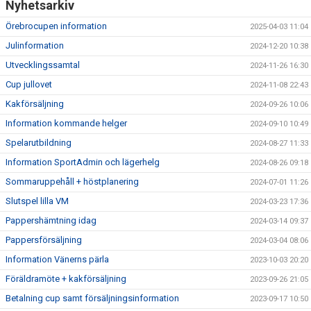
Nyhetsarkiv
DOKUMENT
Örebrocupen information
2025-04-03 11:04
KONTAKT
Julinformation
2024-12-20 10:38
Utvecklingssamtal
2024-11-26 16:30
Cup jullovet
2024-11-08 22:43
Kakförsäljning
2024-09-26 10:06
Information kommande helger
2024-09-10 10:49
Spelarutbildning
2024-08-27 11:33
Information SportAdmin och lägerhelg
2024-08-26 09:18
Sommaruppehåll + höstplanering
2024-07-01 11:26
Slutspel lilla VM
2024-03-23 17:36
Pappershämtning idag
2024-03-14 09:37
Pappersförsäljning
2024-03-04 08:06
Information Vänerns pärla
2023-10-03 20:20
Föräldramöte + kakförsäljning
2023-09-26 21:05
Betalning cup samt försäljningsinformation
2023-09-17 10:50