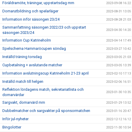
Föräldramöte, träningar, uppstartsdag mm
2023-09-08 16:22
Domarutbildning och spelarläger
2023-08-31 13:05
Information inför säsongen 23/24
2023-08-28 21:03
Sammanfattning säsongen 2022/23 och uppstart
2023-04-30 14:20
säsongen 2023/24
Information Cup Katrineholm
2023-04-14 17:49
Spelschema Hammaröcupen söndag
2023-03-27 10:42
Inställd träning torsdag
2023-03-05 21:03
Cupbetalning + avslutande matcher
2023-03-05 13:39
Information avslutningscup Katrineholm 21-23 april
2023-02-10 17:13
Inställd match till helgen
2023-02-06 16:51
Reflektion lördagens match, sekretariatlista och
2023-01-30 10:35
domarvärdar
Sargvakt, domarvärd mm
2023-01-29 13:52
Dubbelmatcher och sargvakter på sponsormatchen
2023-01-16 20:47
Inför jul-nyheter
2022-12-12 16:12
Bingolotter
2022-11-30 10:54