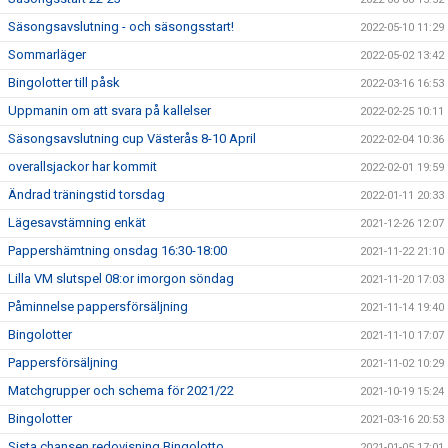
Säsongsavslutning - och säsongsstart!
2022-05-10 11:29
Sommarläger
2022-05-02 13:42
Bingolotter till påsk
2022-03-16 16:53
Uppmanin om att svara på kallelser
2022-02-25 10:11
Säsongsavslutning cup Västerås 8-10 April
2022-02-04 10:36
overallsjackor har kommit
2022-02-01 19:59
Ändrad träningstid torsdag
2022-01-11 20:33
Lägesavstämning enkät
2021-12-26 12:07
Pappershämtning onsdag 16:30-18:00
2021-11-22 21:10
Lilla VM slutspel 08:or imorgon söndag
2021-11-20 17:03
Påminnelse pappersförsäljning
2021-11-14 19:40
Bingolotter
2021-11-10 17:07
Pappersförsäljning
2021-11-02 10:29
Matchgrupper och schema för 2021/22
2021-10-19 15:24
Bingolotter
2021-03-16 20:53
Sista chansen redovisning Bingolotto
2021-01-05 17:01