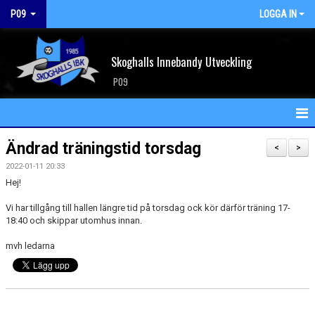
P09
LOGGA IN
Skoghalls Innebandy Utveckling
P09
HEM
Ändrad träningstid torsdag
<
>
2022-01-11 20:33
NYHETER
Hej!
KALENDER
Vi har tillgång till hallen längre tid på torsdag ock kör därför träning 17-
18:40 och skippar utomhus innan.
MATCHER
mvh ledarna
TRUPPEN
BILDGALLERI