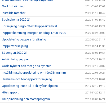
God fortsättning!
2021-01-03 17:02
Inställda matcher
2020-11-13 18:42
Spelschema 2020-21
2020-11-09 15:40
Försäljning bingolotter till uppesittarkväll
2020-11-09 15:22
Pappershämtning imorgon onsdag 17:00-19:00
2020-10-27 20:03
Uppdatering pappersförsäljning
2020-10-20 21:17
Pappersförsäljning
2020-10-14 11:38
Säsongen 2020-21
2020-10-05 19:54
Avhämtning papper
2020-02-17 10:24
Goda nyheter och mer goda nyheter!
2020-02-12 23:02
Inställd match, uppdatering om försäljning mm
2020-02-04 20:24
Hushålls- och toapappersförsäljning
2020-01-22 18:07
Uppdatering innan jul- och nyårshelgerna
2019-12-16 19:19
Höstrapport
2019-11-20 12:14
Gruppindelning och matchprogram
2019-10-09 16:21
Seriesidor
2019-10-04 11:57