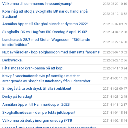
Välkomna till sommarens innebandycamp!
2022-05-20 10:10
Kom ihåg att stödja Skoghalls IBK när du handlar på
2022-05-12 13:32
Stadium!
Anmälan öppen till Skoghalls Innebandycamp 2022!
2022-05-02 09:09
Skoghalls IBK vs. Hagfors IBS Onsdag 6 april 19.00!
2022-04-04 12:08
Lunchsnack 28/3 med Stefan Wagnsson - "Stöttande
2022-03-22 14:50
idrottsföräldrar"
Njut av vårsolen - köp solglasögon med dem rätta färgerna!
2022-03-07 13:02
Derbyvecka!
2022-02-22 12:56
Fåtal mössor kvar - passa på att köp!
2022-01-11 13:24
Krav på vaccinationsbevis på samtliga matcher
2021-11-30 11:33
arrangerade av Skoghalls Innebandy från 1 december
Smörgåstårta och dryck till alla i publiken!
2021-11-26 09:47
Derby på torsdag!
2021-11-23 12:48
Anmälan öppen till Hammaröcupen 2022!
2021-11-11 12:17
Skoghallsmössan - den perfekta julklappen!
2021-11-04 15:54
Välkomna på derby imorgon onsdag 3/11!
2021-11-02 15:44