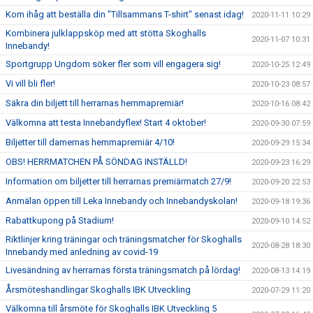
Kom ihåg att beställa din "Tillsammans T-shirt" senast idag!
2020-11-11 10:29
Kombinera julklappsköp med att stötta Skoghalls
2020-11-07 10:31
Innebandy!
Sportgrupp Ungdom söker fler som vill engagera sig!
2020-10-25 12:49
Vi vill bli fler!
2020-10-23 08:57
Säkra din biljett till herrarnas hemmapremiär!
2020-10-16 08:42
Välkomna att testa Innebandyflex! Start 4 oktober!
2020-09-30 07:59
Biljetter till damernas hemmapremiär 4/10!
2020-09-29 15:34
OBS! HERRMATCHEN PÅ SÖNDAG INSTÄLLD!
2020-09-23 16:29
Information om biljetter till herrarnas premiärmatch 27/9!
2020-09-20 22:53
Anmälan öppen till Leka Innebandy och Innebandyskolan!
2020-09-18 19:36
Rabattkupong på Stadium!
2020-09-10 14:52
Riktlinjer kring träningar och träningsmatcher för Skoghalls
2020-08-28 18:30
Innebandy med anledning av covid-19
Livesändning av herrarnas första träningsmatch på lördag!
2020-08-13 14:19
Årsmöteshandlingar Skoghalls IBK Utveckling
2020-07-29 11:20
Välkomna till årsmöte för Skoghalls IBK Utveckling 5