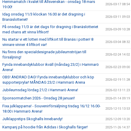
Hemmamatch i kvalet till Allsvenskan - onsdag 18 mars
2026-03-17 08:54
19.00!
Idag onsdag 11/3 klockan 16.00 är det dragning i
2026-03-11 09:03
Branäslotteriet!
På onsdag 11/3 är det dags för dragning i Branäslotteriet
2026-03-09 10:28
med chans att vinna liftkort!
Nu startar vi ett lotteri med liftkort till Branäs i potten! 8
2026-03-04 08:32
vinnare vinner 4 liftkort var!
Nu finns den specialdesignade jubileumströjan till
2026-02-24 14:02
försäljning!
Fynda innebandyklubbor ikväll (måndag 23/2) i Hammarö
2026-02-23 09:00
Arena!
OBS! ÄNDRAD DAG! Fynda innebandyklubbor och köp
2026-02-19 11:28
supporterprylar! MÅNDAG 23/2 i Hammarö Arena
Jubileumsdag lördag 21/2 i Hammarö Arena!
2026-02-13 11:23
Sponsormatchen 2026 - Onsdag 28 januari!
2026-01-14 09:19
Fixa julklapparna! - Souvenirförsäljning tisdag 16/12 16.00-
2025-12-15 13:53
18.00 i Hammarö Arena!
Julklappstips Skoghalls Innebandy!
2025-12-09 13:20
Kampanj på hoodie från Adidas i Skoghalls färger!
2025-11-26 14:37