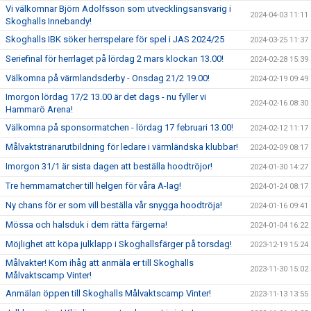
Vi välkomnar Björn Adolfsson som utvecklingsansvarig i
2024-04-03 11:11
Skoghalls Innebandy!
Skoghalls IBK söker herrspelare för spel i JAS 2024/25
2024-03-25 11:37
Seriefinal för herrlaget på lördag 2 mars klockan 13.00!
2024-02-28 15:39
Välkomna på värmlandsderby - Onsdag 21/2 19.00!
2024-02-19 09:49
Imorgon lördag 17/2 13.00 är det dags - nu fyller vi
2024-02-16 08:30
Hammarö Arena!
Välkomna på sponsormatchen - lördag 17 februari 13.00!
2024-02-12 11:17
Målvaktstränarutbildning för ledare i värmländska klubbar!
2024-02-09 08:17
Imorgon 31/1 är sista dagen att beställa hoodtröjor!
2024-01-30 14:27
Tre hemmamatcher till helgen för våra A-lag!
2024-01-24 08:17
Ny chans för er som vill beställa vår snygga hoodtröja!
2024-01-16 09:41
Mössa och halsduk i dem rätta färgerna!
2024-01-04 16:22
Möjlighet att köpa julklapp i Skoghallsfärger på torsdag!
2023-12-19 15:24
Målvakter! Kom ihåg att anmäla er till Skoghalls
2023-11-30 15:02
Målvaktscamp Vinter!
Anmälan öppen till Skoghalls Målvaktscamp Vinter!
2023-11-13 13:55