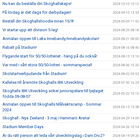
Nu kan du beställa din Skoghallskeps!
2024-10-10 10:12
På lördag är det dags för derbydagen!
2024-09-10 13:33
Beställ din Skoghallshoodie innan 15/9!
2024-09-09 11:42
Vi startar upp ett division 5-lag!
2024-08-29 08:18
Anmälan öppen till Leka Innebandy/Innebandyskolan!
2024-08-21 08:00
Rabatt på Stadium!
2024-08-16 08:40
Flygande start för 50/50-lotteriet - häng på du också!
2024-08-13 13:10
Var med i vårt stora 50/50-lotteri - sommarspecial!
2024-08-06 15:32
Skolstartserbjudande från Stadium!
2024-08-02 09:53
Kallelse till årsmöte Skoghalls IBK Utveckling
2024-07-30 16:23
Skoghalls IBK Utveckling söker juniorspelare till tjejlaget
2024-05-22 10:15
födda 09-08-07
Anmälan öppen till Skoghalls Målvaktscamp - Sommar
2024-05-13 13:38
2024
Skoghall - Nya Zeeland - 3 maj i Hammarö Arena!
2024-04-29 14:09
Stadium Member Days
2024-04-26 10:14
Är du rätt person att leda vårt utvecklingslag i Dam Div.2?
2024-04-19 09:26