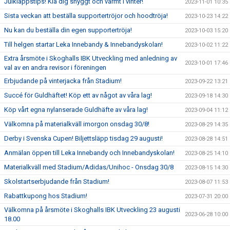
Julklappstips! Klä dig snyggt och varmt i vinter!
2023-11-01 10:35
Sista veckan att beställa supportertröjor och hoodtröja!
2023-10-23 14:22
Nu kan du beställa din egen supportertröja!
2023-10-03 15:20
Till helgen startar Leka Innebandy & Innebandyskolan!
2023-10-02 11:22
Extra årsmöte i Skoghalls IBK Utveckling med anledning av
2023-10-01 17:46
val av en andra revisor i föreningen
Erbjudande på vinterjacka från Stadium!
2023-09-22 13:21
Succé för Guldhäftet! Köp ett av något av våra lag!
2023-09-18 14:30
Köp vårt egna nylanserade Guldhäfte av våra lag!
2023-09-04 11:12
Välkomna på materialkväll imorgon onsdag 30/8!
2023-08-29 14:35
Derby i Svenska Cupen! Biljettsläpp tisdag 29 augusti!
2023-08-28 14:51
Anmälan öppen till Leka Innebandy och Innebandyskolan!
2023-08-25 14:10
Materialkväll med Stadium/Adidas/Unihoc - Onsdag 30/8
2023-08-15 14:30
Skolstartserbjudande från Stadium!
2023-08-07 11:53
Rabattkupong hos Stadium!
2023-07-31 20:00
Välkomna på årsmöte i Skoghalls IBK Utveckling 23 augusti
2023-06-28 10:00
18.00