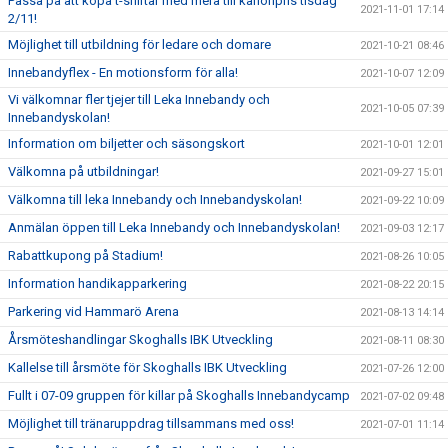
Passa på att köpa t-shirtar med mera till kanonpris tisdag
2021-11-01 17:14
2/11!
Möjlighet till utbildning för ledare och domare
2021-10-21 08:46
Innebandyflex - En motionsform för alla!
2021-10-07 12:09
Vi välkomnar fler tjejer till Leka Innebandy och
2021-10-05 07:39
Innebandyskolan!
Information om biljetter och säsongskort
2021-10-01 12:01
Välkomna på utbildningar!
2021-09-27 15:01
Välkomna till leka Innebandy och Innebandyskolan!
2021-09-22 10:09
Anmälan öppen till Leka Innebandy och Innebandyskolan!
2021-09-03 12:17
Rabattkupong på Stadium!
2021-08-26 10:05
Information handikapparkering
2021-08-22 20:15
Parkering vid Hammarö Arena
2021-08-13 14:14
Årsmöteshandlingar Skoghalls IBK Utveckling
2021-08-11 08:30
Kallelse till årsmöte för Skoghalls IBK Utveckling
2021-07-26 12:00
Fullt i 07-09 gruppen för killar på Skoghalls Innebandycamp
2021-07-02 09:48
Möjlighet till tränaruppdrag tillsammans med oss!
2021-07-01 11:14