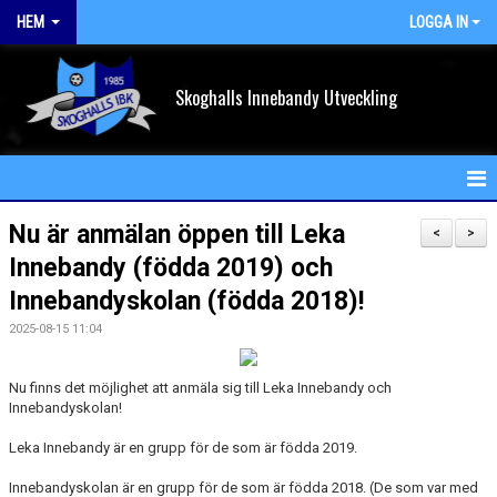
HEM
LOGGA IN
Skoghalls Innebandy Utveckling
HEM
Nu är anmälan öppen till Leka
<
>
Innebandy (födda 2019) och
NYHETER
Innebandyskolan (födda 2018)!
FÖRENINGEN
2025-08-15 11:04
KALENDER
Nu finns det möjlighet att anmäla sig till Leka Innebandy och
Innebandyskolan!
VÅRA LAG/TRÄNARE
Leka Innebandy är en grupp för de som är födda 2019.
MATCHER
Innebandyskolan är en grupp för de som är födda 2018. (De som var med