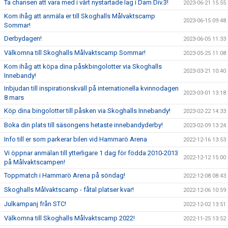
Ta chansen att vara med i vårt nystartade lag i Dam Div.3!
2023-06-21 15:55
Kom ihåg att anmäla er till Skoghalls Målvaktscamp
2023-06-15 09:48
Sommar!
Derbydagen!
2023-06-05 11:33
Välkomna till Skoghalls Målvaktscamp Sommar!
2023-05-25 11:08
Kom ihåg att köpa dina påskbingolotter via Skoghalls
2023-03-21 10:40
Innebandy!
Inbjudan till inspirationskväll på internationella kvinnodagen
2023-03-01 13:18
8 mars
Köp dina bingolotter till påsken via Skoghalls Innebandy!
2023-02-22 14:33
Boka din plats till säsongens hetaste innebandyderby!
2023-02-09 13:24
Info till er som parkerar bilen vid Hammarö Arena
2022-12-16 13:53
Vi öppnar anmälan till ytterligare 1 dag för födda 2010-2013
2022-12-12 15:00
på Målvaktscampen!
Toppmatch i Hammarö Arena på söndag!
2022-12-08 08:43
Skoghalls Målvaktscamp - fåtal platser kvar!
2022-12-06 10:59
Julkampanj från STC!
2022-12-02 13:51
Välkomna till Skoghalls Målvaktscamp 2022!
2022-11-25 13:52