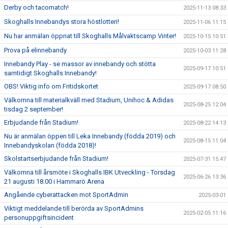
Derby och tacomatch!
2025-11-13 08:33
Skoghalls Innebandys stora höstlotteri!
2025-11-06 11:15
Nu har anmälan öppnat till Skoghalls Målvaktscamp Vinter!
2025-10-15 10:51
Prova på elinnebandy
2025-10-03 11:28
Innebandy Play - se massor av innebandy och stötta
2025-09-17 10:51
samtidigt Skoghalls Innebandy!
OBS! Viktig info om Fritidskortet
2025-09-17 08:50
Välkomna till materialkväll med Stadium, Unihoc & Adidas
2025-08-25 12:04
tisdag 2 september!
Erbjudande från Stadium!
2025-08-22 14:13
Nu är anmälan öppen till Leka Innebandy (födda 2019) och
2025-08-15 11:04
Innebandyskolan (födda 2018)!
Skolstartserbjudande från Stadium!
2025-07-31 15:47
Välkomna till årsmöte i Skoghalls IBK Utveckling - Torsdag
2025-06-26 13:36
21 augusti 18.00 i Hammarö Arena
Angående cyberattacken mot SportAdmin
2025-03-01
Viktigt meddelande till berörda av SportAdmins
2025-02-05 11:16
personuppgiftsincident