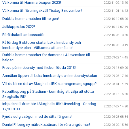
Välkomna till Hammaröcupen 2023!
2022-11-02 13:40
Välkomna till föreningskväll Tisdag 8 november!
2022-11-01 16:43
Dubbla hemmamatcher till helgen!
2022-10-19 08:00
Julklappstips 2022!
2022-10-17 07:49
Föräldrakoll-ambassadör
2022-10-06 13:50
På lördag 8 oktober startar Leka Innebandy och
2022-10-03 13:19
Innebandyskolan - Välkomna att anmäla er!
Dubbla hemmamatcher för damerna i Allsvenskan till
2022-09-29 14:45
helgen!
Prova på innebandy med flickor födda 2013!
2022-09-15 09:00
Anmälan öppen till Leka Innebandy och Innebandyskolan
2022-09-05 17:46
Vill du bli en del av Skoghalls IBK:s arrangemangsgrupp?
2022-08-31 14:59
Rabattkupong på Stadium - kom ihåg att välja att stötta
2022-08-16 15:50
Skoghalls IBK!
Inbjudan till årsmöte i Skoghalls IBK Utveckling - Onsdag
2022-07-27 14:20
17/8 18.00
Fynda solglasögon med de rätta färgerna!
2022-06-28 08:34
Daniel Friberg ny målvaktstränare för våra ungdomar!
2022-06-02 15:36