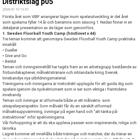
Distriktslag p05
2020-01-10 15:07
Första året som VIBF arrangerar läger inom spelarutveckling är det året
som spelarna fyller 14 år och benämns som säsong 1. Nedan finner ni en
detaljerat presentation av de läger som genomförs.
1. Sweden Floorball Youth Camp (höstlovet v.44)
Tre teman kommer att genomsyra Sweden Floorball Youth Camp praktiska
innehåll:
• Dueller
• Give and Go
• Beslut
Teman och övningsinnehåll har tagits fram av en arbetsgrupp bestående av
förbundskaptener, målvaktstränare och inblandade kring Svensk
Innebandys nya utbildningsmaterial.
Träningarna och övningarna är metodiskt upplagda för att guida dig som
spelare igenom de nyckelmoment som vi ser som viktiga i framtidens
innebandy.
Teman och övningar är utformade både ur ett målvakts- som
utespelarperspektiv. Som målvakt får du en särskilt utformad
målvaktsuppvärmning, övningar på egen hand och ”att-tänka-på-
instruktioner” inför spelövningarna.
Vår förhoppning är att du ska uppleva passen som inspirerande, roliga och
lärorika.
Lägret kommer att innehålla både träningar och matcher, där du tränar en