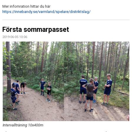
Mer infomration hittar du här
https://innebandy.se/varmland/spelare/distriktslag/
Första sommarpasset
2019-06-05 10:06
Intervallträning 10x400m