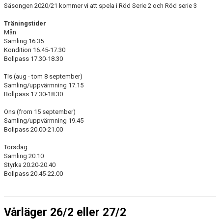
DOKUMENT
Säsongen 2020/21 kommer vi att spela i Röd Serie 2 och Röd serie 3
Träningstider
KONTAKT
Mån
Samling 16.35
Kondition 16.45-17.30
Bollpass 17.30-18.30
Tis (aug - tom 8 september)
Samling/uppvärmning 17.15
Bollpass 17.30-18.30
Ons (from 15 september)
Samling/uppvärmning 19.45
Bollpass 20.00-21.00
Torsdag
Samling 20.10
Styrka 20.20-20.40
Bollpass 20.45-22.00
Vårläger 26/2 eller 27/2