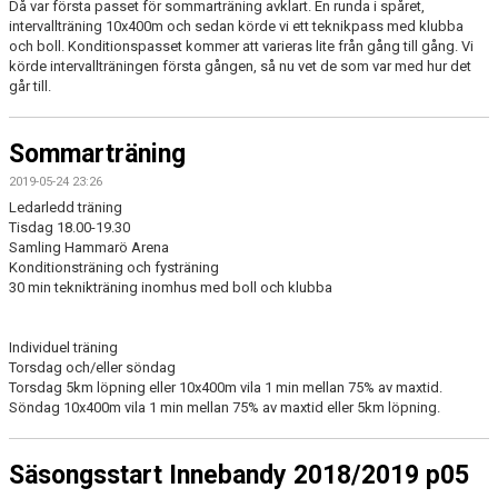
Då var första passet för sommarträning avklart. En runda i spåret,
intervallträning 10x400m och sedan körde vi ett teknikpass med klubba
och boll. Konditionspasset kommer att varieras lite från gång till gång. Vi
körde intervallträningen första gången, så nu vet de som var med hur det
går till.
Sommarträning
2019-05-24 23:26
Ledarledd träning
Tisdag 18.00-19.30
Samling Hammarö Arena
Konditionsträning och fysträning
30 min teknikträning inomhus med boll och klubba
Individuel träning
Torsdag och/eller söndag
Torsdag 5km löpning eller 10x400m vila 1 min mellan 75% av maxtid.
Söndag 10x400m vila 1 min mellan 75% av maxtid eller 5km löpning.
Säsongsstart Innebandy 2018/2019 p05