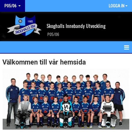
P05/06
LOGGA IN
Skoghalls Innebandy Utveckling
P05/06
HEM
Välkommen till vår hemsida
NYHETER
KALENDER
MATCHER
TRUPPEN
BILDGALLERI