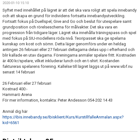
2020-01-10 15:10
Syftet med innehållet på lägret är att det ska vara roligt att spela innebandy
och att skapa en grund för individens fortsatta innebandyutveckling.
Fortsatt fokus på Duellspel, Give and Go och beslut för utespelare samt
grundposition och rörelseschema för målvakter. Det ska vara en
progression från tidigare läger. Lägret ska innehålla träningspass och spel
med fokus på SIU-modellens röda nivå. Teoripasset ska ge spelarna
kunskap om kost och sömn. Detta läger genomförs under en heldag
antingen 26 februari eller 27 februari deltagarna delas upp i efterhand och
blir kallade en utav dagarna. Föreningarna anmäler spelare fritt. Kostnaden
är 400 kr/spelare, vilket inkluderar lunch och en t-shirt. Kostanden
faktureras spelarens förening. Kallelse till lägret läggs ut på www.vibf.nu
senast 14 februari
26 Februari eller 27 februari
Kostnad 400:-
Hammarö Arena
För mer information, kontakta: Peter Andesson 054-202 14 43
Anmäl dig här
https://ibis.innebandy.se/Ibisklient/Kurs/KurstillfalleAnmalan.aspx?
kid=6561