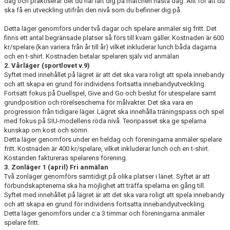
dag och praktiserar det du har lärt dig på matchen nästa dag. Allt för att du
ska få en utveckling utifrån den nivå som du befinner dig på.
Detta läger genomförs under två dagar och spelare anmäler sig fritt. Det
finns ett antal begränsade platser så förs till kvarn gäller. Kostnaden är 600
kr/spelare (kan variera från år till år) vilket inkluderar lunch båda dagarna
och en t-shirt. Kostnaden betalar spelaren själv vid anmälan
2. Vårläger (sportlovet v.9)
Syftet med innehållet på lägret är att det ska vara roligt att spela innebandy
och att skapa en grund för individens fortsatta innebandyutveckling.
Fortsatt fokus på Duellspel, Give and Go och beslut för utespelare samt
grundposition och rörelseschema för målvakter. Det ska vara en
progression från tidigare läger. Lägret ska innehålla träningspass och spel
med fokus på SIU-modellens röda nivå. Teoripasset ska ge spelarna
kunskap om kost och sömn.
Detta läger genomförs under en heldag och föreningarna anmäler spelare
fritt. Kostnaden är 400 kr/spelare, vilket inkluderar lunch och en t-shirt.
Kostanden faktureras spelarens förening.
3. Zonläger 1 (april) Fri anmälan
Två zonläger genomförs samtidigt på olika platser i länet. Syftet är att
förbundskaptenerna ska ha möjlighet att träffa spelarna en gång till.
Syftet med innehållet på lägret är att det ska vara roligt att spela innebandy
och att skapa en grund för individens fortsatta innebandyutveckling.
Detta läger genomförs under c:a 3 timmar och föreningarna anmäler
spelare fritt.