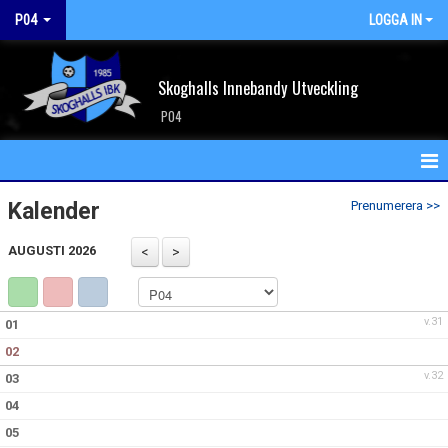
P04
LOGGA IN
Skoghalls Innebandy Utveckling
P04
HEM
Kalender
Prenumerera >>
NYHETER
AUGUSTI 2026
KALENDER
v.31
01
MATCHER
02
TRUPPEN
v.32
03
04
BILDGALLERI
05