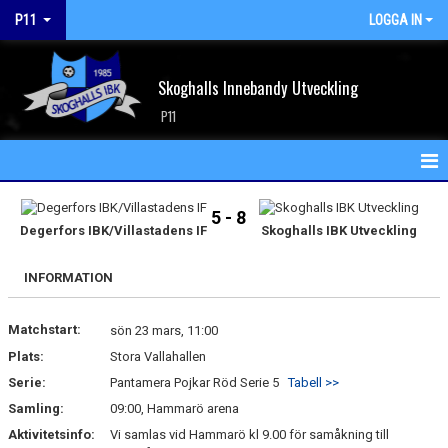
P11
LOGGA IN
Skoghalls Innebandy Utveckling
P11
HEM
5 - 8
Degerfors IBK/Villastadens IF
Skoghalls IBK Utveckling
NYHETER
INFORMATION
KALENDER
Matchstart:
MATCHER
sön 23 mars, 11:00
Plats:
Stora Vallahallen
TRUPPEN
Serie:
Pantamera Pojkar Röd Serie 5
Tabell >>
Samling:
09:00, Hammarö arena
BILDGALLERI
Aktivitetsinfo:
Vi samlas vid Hammarö kl 9.00 för samåkning till