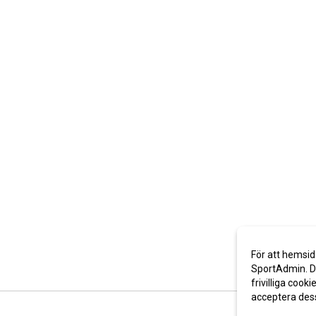
För att hemsid
SportAdmin. De
frivilliga cooki
acceptera des