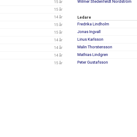
Wilmer Stedenfeldt Nordström
15 år
15 år
14 år
Ledare
Fredrika Lindholm
15 år
Jonas Ingvall
15 år
Linus Karlsson
14 år
Malin Thorstensson
14 år
Mathias Lindgren
14 år
Peter Gustafsson
15 år