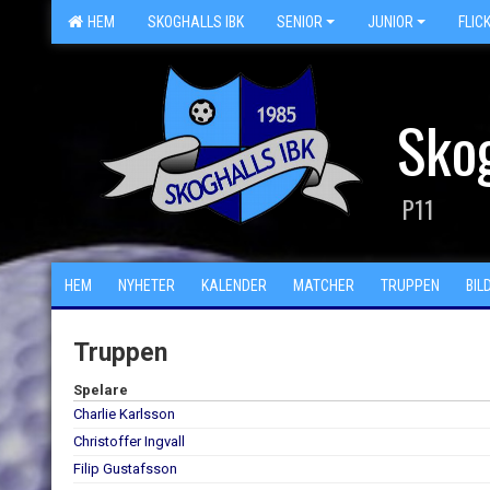
HEM
SKOGHALLS IBK
SENIOR
JUNIOR
FLIC
Skog
P11
HEM
NYHETER
KALENDER
MATCHER
TRUPPEN
BIL
Truppen
Spelare
Charlie Karlsson
Christoffer Ingvall
Filip Gustafsson