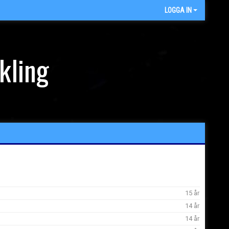
LOGGA IN
kling
15 år
14 år
14 år