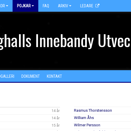
KOR
POJKAR
FAQ
ARKIV
LEDARE
halls Innebandy Utvec
DGALLERI
DOKUMENT
KONTAKT
Rasmus Thorstensson
14 år
William Åhs
14 år
Wilmer Persson
15 år