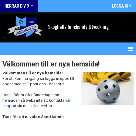
HERRAR DIV 3
LOGGA IN
Skoghalls Innebandy Utveckling
HEM
Välkommen till er nya hemsida!
Välkommen till er nya hemsida!
NYHETER
För att komma igång så logga in uppe till
höger med er E-post och Lösenord.
KALENDER
Har ni frågor eller funderingar om
MATCHER
hemsidan så tveka inte att kontakta
vår
support
via mail eller telefon.
TRUPPEN
Tack för att ni valde SportAdmin
BILDGALLERI