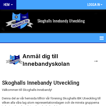
HEM
LOGGA IN
Skoghalls Innebandy Utveckling
HEM
Anmäl dig till
NYHETER
→
Innebandyskolan
FÖRENINGEN
KALENDER
Skoghalls Innebandy Utveckling
VÅRA LAG/TRÄNARE
Välkommen till Skoghalls Innebandy!
Denna del av vår hemsida tillhör vår förening Skoghalls IBK Utveckling till
MATCHER
vilken alla våra lag utom representationslagen och de minsta grupperna