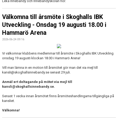
Leka Innebandy och Innebandyskolan hör.
KONTAKTUPPGIFTER VÅRA LAG
Välkomna till årsmöte i Skoghalls IBK
Utveckling - Onsdag 19 augusti 18.00 i
Hammarö Arena
2026-06-24 09:16
Vi välkomnar klubbens medlemmar till årsmöte i Skoghalls IBK Utveckling
onsdag 19 augusti klockan 18.00 i Hammarö Arena!
Vill man lämna in en motion till årsmötet gör man det via mejl till
kansli@skoghallsinnebandy.se senast 29 juli.
Anmäl ert deltagande på mötet via mejl till
kansli@skoghallsinnebandy.se.
Senast 1 vecka innan årsmötet finns årsmöteshandlingarna tillgängliga på
kansliet.
Välkomna!