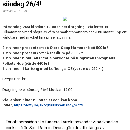
söndag 26/4!
2026-04-21 13:59
På söndag 26/4 klockan 19.00 är det dragning i vårlotteriet!
Tillsammans med några av våra samarbetspartners har vi nu startat upp ett
vårlotteri med mycket fina priser att vinna!
2 st vinner presentkort på Stora Coop Hammarö på 500 kr!
1 st vinner presentkort på Stadium på 500 kr!
1 st vinner biobiljetter för 4 personer på biografen i Skoghalls
Folkets Hus (värde 440 kr)
1 st vinner 1 kartong med Löfbergs ICE (värde ca 250 kr)
Lottpris: 25 kr
Dragning sker söndag 26/4 klockan 19.00.
Via länken hittar ni lotteriet och kan köpa
lotter,
https://lotty.se/skoghallsinnebandy/8729
Lycka till!
För att hemsidan ska fungera korrekt använder vi nödvändiga
cookies från SportAdmin. Dessa går inte att stänga av.