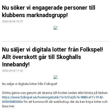
Nu söker vi engagerade personer till
klubbens marknadsgrupp!
2026-06-04 16:37
Nu säljer vi digitala lotter från Folkspel!
Allt överskott går till Skoghalls
Innebandy!
2026-06-03 11:32
Nu säljer vi digitala lotter från Folkspel!
Stötta gärna oss genom att skanna QR-koden nedan eller klicka på länken
https://www.folkspel.se/foreningsbutik/?s=b51a2b7e-9880-ef11-9142-
00505680443e
för att komma till vår webbshop där du kan köpa lotter och
läsa mer.