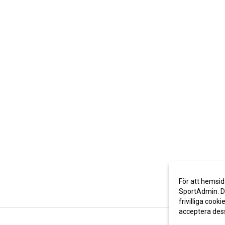
För att hemsid
SportAdmin. De
frivilliga cooki
acceptera des