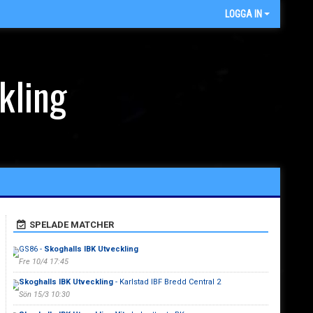
LOGGA IN
kling
SPELADE MATCHER
GS86 -
Skoghalls IBK Utveckling
Fre 10/4 17:45
Skoghalls IBK Utveckling
- Karlstad IBF Bredd Central 2
Sön 15/3 10:30