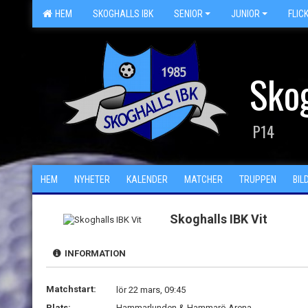
HEM
SKOGHALLS IBK
SENIOR
JUNIOR
FLIC
Skog
P14
HEM
NYHETER
KALENDER
MATCHER
TRUPPEN
BIL
Skoghalls IBK Vit
INFORMATION
Matchstart:
lör 22 mars, 09:45
Plats:
Hammarlunden & Hammarö Arena