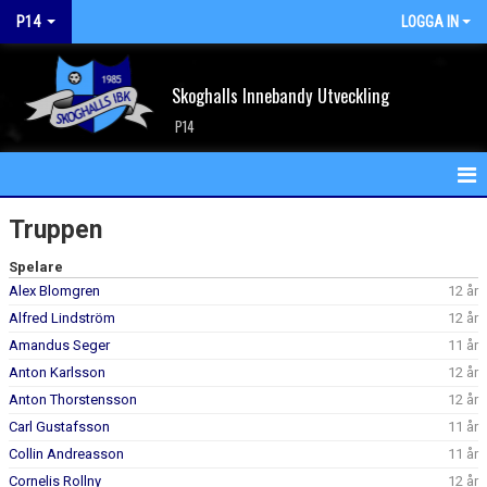
P14
LOGGA IN
Skoghalls Innebandy Utveckling
P14
HEM
Truppen
NYHETER
Spelare
Alex Blomgren
12 år
KALENDER
Alfred Lindström
12 år
Amandus Seger
11 år
MATCHER
Anton Karlsson
12 år
Anton Thorstensson
12 år
TRUPPEN
Carl Gustafsson
11 år
BILDGALLERI
Collin Andreasson
11 år
Cornelis Rollny
12 år