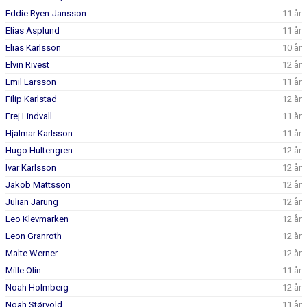
DOKUMENT
Eddie Ryen-Jansson
11 år
Elias Asplund
11 år
KONTAKT
Elias Karlsson
10 år
Elvin Rivest
12 år
Emil Larsson
11 år
Filip Karlstad
12 år
Frej Lindvall
11 år
Hjalmar Karlsson
11 år
Hugo Hultengren
12 år
Ivar Karlsson
12 år
Jakob Mattsson
12 år
Julian Jarung
12 år
Leo Klevmarken
12 år
Leon Granroth
12 år
Malte Werner
12 år
Mille Olin
11 år
Noah Holmberg
12 år
Noah Størvold
11 år