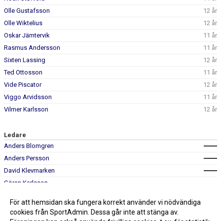
Olle Gustafsson
12 år
Olle Wiktelius
12 år
Oskar Jämtervik
11 år
Rasmus Andersson
11 år
Sixten Lassing
12 år
Ted Ottosson
11 år
Vide Piscator
12 år
Viggo Arvidsson
11 år
Vilmer Karlsson
12 år
Ledare
Anders Blomgren
Anders Persson
David Klevmarken
Göran Karlsson
Malin Thorstensson
För att hemsidan ska fungera korrekt använder vi nödvändiga
Peter Gustafsson
cookies från SportAdmin. Dessa går inte att stänga av.