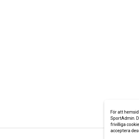
För att hemsid
SportAdmin. De
frivilliga cooki
acceptera des