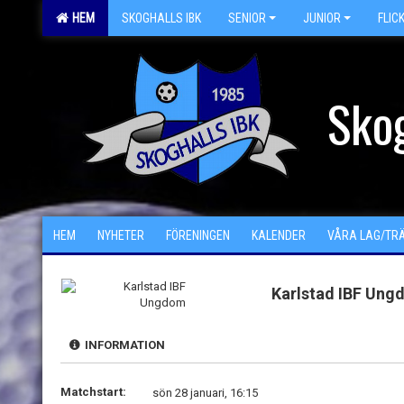
HEM
SKOGHALLS IBK
SENIOR
JUNIOR
FLIC
Skog
HEM
NYHETER
FÖRENINGEN
KALENDER
VÅRA LAG/TR
Karlstad IBF Un
INFORMATION
Matchstart:
sön 28 januari, 16:15