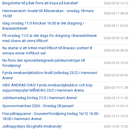
Bingolotter till påsk finns att köpa på kansliet!
2026-03-24 16:13
Hemmamatch i kvalet till Allsvenskan - onsdag 18 mars
2026-03-17 08:54
19.00!
Idag onsdag 11/3 klockan 16.00 är det dragning i
2026-03-11 09:03
Branäslotteriet!
På onsdag 11/3 är det dags för dragning i Branäslotteriet
2026-03-09 10:28
med chans att vinna liftkort!
Nu startar vi ett lotteri med liftkort till Branäs i potten! 8
2026-03-04 08:32
vinnare vinner 4 liftkort var!
Nu finns den specialdesignade jubileumströjan till
2026-02-24 14:02
försäljning!
Fynda innebandyklubbor ikväll (måndag 23/2) i Hammarö
2026-02-23 09:00
Arena!
OBS! ÄNDRAD DAG! Fynda innebandyklubbor och köp
2026-02-19 11:28
supporterprylar! MÅNDAG 23/2 i Hammarö Arena
Jubileumsdag lördag 21/2 i Hammarö Arena!
2026-02-13 11:23
Sponsormatchen 2026 - Onsdag 28 januari!
2026-01-14 09:19
Fixa julklapparna! - Souvenirförsäljning tisdag 16/12 16.00-
2025-12-15 13:53
18.00 i Hammarö Arena!
Julklappstips Skoghalls Innebandy!
2025-12-09 13:20