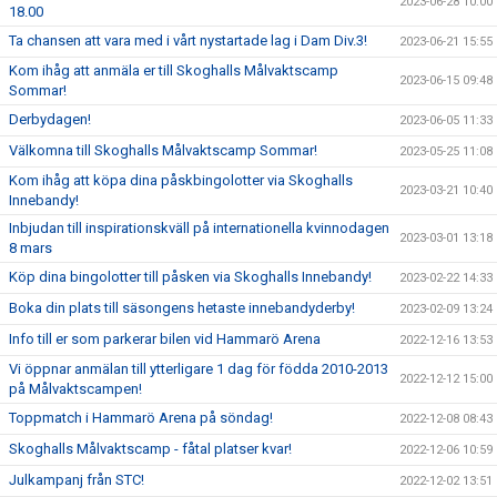
2023-06-28 10:00
18.00
Ta chansen att vara med i vårt nystartade lag i Dam Div.3!
2023-06-21 15:55
Kom ihåg att anmäla er till Skoghalls Målvaktscamp
2023-06-15 09:48
Sommar!
Derbydagen!
2023-06-05 11:33
Välkomna till Skoghalls Målvaktscamp Sommar!
2023-05-25 11:08
Kom ihåg att köpa dina påskbingolotter via Skoghalls
2023-03-21 10:40
Innebandy!
Inbjudan till inspirationskväll på internationella kvinnodagen
2023-03-01 13:18
8 mars
Köp dina bingolotter till påsken via Skoghalls Innebandy!
2023-02-22 14:33
Boka din plats till säsongens hetaste innebandyderby!
2023-02-09 13:24
Info till er som parkerar bilen vid Hammarö Arena
2022-12-16 13:53
Vi öppnar anmälan till ytterligare 1 dag för födda 2010-2013
2022-12-12 15:00
på Målvaktscampen!
Toppmatch i Hammarö Arena på söndag!
2022-12-08 08:43
Skoghalls Målvaktscamp - fåtal platser kvar!
2022-12-06 10:59
Julkampanj från STC!
2022-12-02 13:51