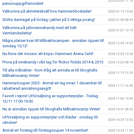
2025-02-05 11:16
personuppgiftsincident
Välkomna på aktivitetskväll hos Hammaröbostäder!
2025-01-13 13:06
Stötta damlaget på lördag i jakten på 3 viktiga poäng!
2025-01-08 08:49
Välkomna på jullovsinnebandy med ett hett
2025-01-01 13:19
Värmlandsderby!
Några platser kvar till Målvaktscampen - anmälan öppen till
2024-12-09 14:00
söndag 15/12!
Nu finns det mössor att köpa i Hammarö Arena Café!
2024-12-03 13:30
Prova på innebandy i vårt lag för flickor födda 2014 & 2015
2024-12-03 08:14
Till alla målvakter - Kom ihåg att anmäla er till Skoghalls
2024-11-19 15:39
Målvaktscamp Vinter!
Hammaröcupen 2025 - Anmäl ert lag innan 1 december till
2024-11-11 16:30
rabatterad anmälningsavgift
Favorit i repris! Utförsäljning av supporterprylar - Tisdag
2024-11-06 13:44
12/11 17.00-19.00
Nu är anmälan öppen till Skoghalls Målvaktscamp Vinter!
2024-10-31 08:35
Utförsäljning av supporterprylar och kläder - onsdag 30
2024-10-24 13:56
oktober!
Anmäl ert företag till företagscupen 14 november!
2024-10-24 11:00