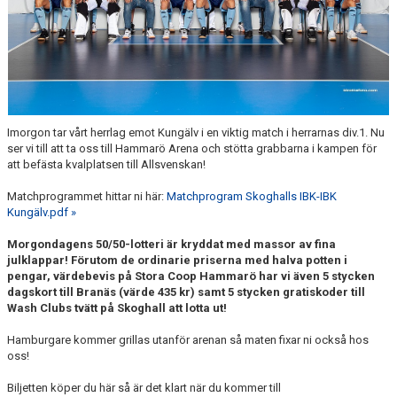
KONTAKTUPPGIFTER VÅRA LAG
Imorgon tar vårt herrlag emot Kungälv i en viktig match i herrarnas div.1. Nu
ser vi till att ta oss till Hammarö Arena och stötta grabbarna i kampen för
att befästa kvalplatsen till Allsvenskan!
Matchprogrammet hittar ni här:
Matchprogram Skoghalls IBK-IBK
Kungälv.pdf »
Morgondagens 50/50-lotteri är kryddat med massor av fina
julklappar! Förutom de ordinarie priserna med halva potten i
pengar, värdebevis på Stora Coop Hammarö har vi även 5 stycken
dagskort till Branäs (värde 435 kr) samt 5 stycken gratiskoder till
Wash Clubs tvätt på Skoghall att lotta ut!
Hamburgare kommer grillas utanför arenan så maten fixar ni också hos
oss!
Biljetten köper du här så är det klart när du kommer till