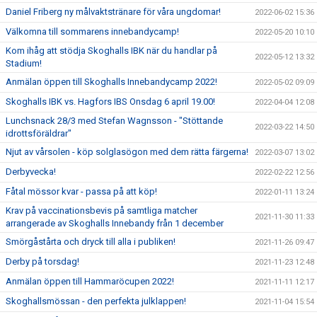
Daniel Friberg ny målvaktstränare för våra ungdomar!
2022-06-02 15:36
Välkomna till sommarens innebandycamp!
2022-05-20 10:10
Kom ihåg att stödja Skoghalls IBK när du handlar på
2022-05-12 13:32
Stadium!
Anmälan öppen till Skoghalls Innebandycamp 2022!
2022-05-02 09:09
Skoghalls IBK vs. Hagfors IBS Onsdag 6 april 19.00!
2022-04-04 12:08
Lunchsnack 28/3 med Stefan Wagnsson - "Stöttande
2022-03-22 14:50
idrottsföräldrar"
Njut av vårsolen - köp solglasögon med dem rätta färgerna!
2022-03-07 13:02
Derbyvecka!
2022-02-22 12:56
Fåtal mössor kvar - passa på att köp!
2022-01-11 13:24
Krav på vaccinationsbevis på samtliga matcher
2021-11-30 11:33
arrangerade av Skoghalls Innebandy från 1 december
Smörgåstårta och dryck till alla i publiken!
2021-11-26 09:47
Derby på torsdag!
2021-11-23 12:48
Anmälan öppen till Hammaröcupen 2022!
2021-11-11 12:17
Skoghallsmössan - den perfekta julklappen!
2021-11-04 15:54