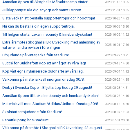
Anmälan öppen till Skoghalls Målvaktscamp Vinter!
2023-11-13 13:55
Julklappstips! Klä dig snyggt och varmt i vinter!
2023-11-01 10:35
Sista veckan att beställa supportertröjor och hoodtröja!
2023-10-23 14:22
Nu kan du beställa din egen supportertröja!
2023-10-03 15:20
Till helgen startar Leka Innebandy & Innebandyskolan!
2023-10-02 11:22
Extra årsmöte i Skoghalls IBK Utveckling med anledning av
2023-10-01 17:46
val av en andra revisor i föreningen
Erbjudande på vinterjacka från Stadium!
2023-09-22 13:21
Succé för Guldhäftet! Köp ett av något av våra lag!
2023-09-18 14:30
Köp vårt egna nylanserade Guldhäfte av våra lag!
2023-09-04 11:12
Välkomna på materialkväll imorgon onsdag 30/8!
2023-08-29 14:35
Derby i Svenska Cupen! Biljettsläpp tisdag 29 augusti!
2023-08-28 14:51
Anmälan öppen till Leka Innebandy och Innebandyskolan!
2023-08-25 14:10
Materialkväll med Stadium/Adidas/Unihoc - Onsdag 30/8
2023-08-15 14:30
Skolstartserbjudande från Stadium!
2023-08-07 11:53
Rabattkupong hos Stadium!
2023-07-31 20:00
Välkomna på årsmöte i Skoghalls IBK Utveckling 23 augusti