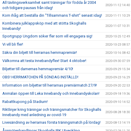
All tävlingsverksamhet samt träningar för födda år 2004
2020-11-12 14:40
och tidigare pausas från idag!
Kom ihåg att beställa din "Tillsammans T-shirt" senast idag!
2020-11-11 10:29
Kombinera julklappsköp med att stötta Skoghalls
2020-11-07 10:31
Innebandy!
Sportgrupp Ungdom söker fler som vill engagera sig!
2020-10-25 12:49
Vi vill bli fler!
2020-10-23 08:57
Säkra din biljett till herrarnas hemmapremiär!
2020-10-16 08:42
Välkomna att testa Innebandyflex! Start 4 oktober!
2020-09-30 07:59
Biljetter till damernas hemmapremiär 4/10!
2020-09-29 15:34
OBS! HERRMATCHEN PÅ SÖNDAG INSTÄLLD!
2020-09-23 16:29
Information om biljetter till herrarnas premiärmatch 27/9!
2020-09-20 22:53
Anmälan öppen till Leka Innebandy och Innebandyskolan!
2020-09-18 19:36
Rabattkupong på Stadium!
2020-09-10 14:52
Riktlinjer kring träningar och träningsmatcher för Skoghalls
2020-08-28 18:30
Innebandy med anledning av covid-19
Livesändning av herrarnas första träningsmatch på lördag!
2020-08-13 14:19
Årsmöteshandlingar Skoghalls IBK Utveckling
2020-07-29 11:20