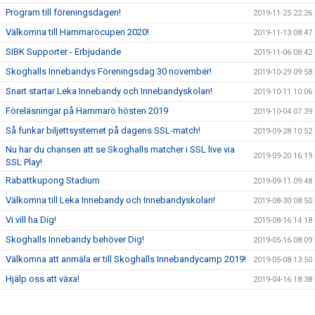
Program till föreningsdagen!
2019-11-25 22:26
Välkomna till Hammaröcupen 2020!
2019-11-13 08:47
SIBK Supporter - Erbjudande
2019-11-06 08:42
Skoghalls Innebandys Föreningsdag 30 november!
2019-10-29 09:58
Snart startar Leka Innebandy och Innebandyskolan!
2019-10-11 10:06
Föreläsningar på Hammarö hösten 2019
2019-10-04 07:39
Så funkar biljettsystemet på dagens SSL-match!
2019-09-28 10:52
Nu har du chansen att se Skoghalls matcher i SSL live via
2019-09-20 16:19
SSL Play!
Rabattkupong Stadium
2019-09-11 09:48
Välkomna till Leka Innebandy och Innebandyskolan!
2019-08-30 08:50
Vi vill ha Dig!
2019-08-16 14:18
Skoghalls Innebandy behöver Dig!
2019-05-16 08:09
Välkomna att anmäla er till Skoghalls Innebandycamp 2019!
2019-05-08 13:50
Hjälp oss att växa!
2019-04-16 18:38
Dags för kval!
2019-03-22 17:57