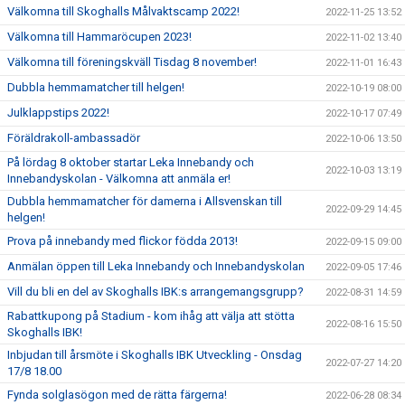
Välkomna till Skoghalls Målvaktscamp 2022!
2022-11-25 13:52
Välkomna till Hammaröcupen 2023!
2022-11-02 13:40
Välkomna till föreningskväll Tisdag 8 november!
2022-11-01 16:43
Dubbla hemmamatcher till helgen!
2022-10-19 08:00
Julklappstips 2022!
2022-10-17 07:49
Föräldrakoll-ambassadör
2022-10-06 13:50
På lördag 8 oktober startar Leka Innebandy och
2022-10-03 13:19
Innebandyskolan - Välkomna att anmäla er!
Dubbla hemmamatcher för damerna i Allsvenskan till
2022-09-29 14:45
helgen!
Prova på innebandy med flickor födda 2013!
2022-09-15 09:00
Anmälan öppen till Leka Innebandy och Innebandyskolan
2022-09-05 17:46
Vill du bli en del av Skoghalls IBK:s arrangemangsgrupp?
2022-08-31 14:59
Rabattkupong på Stadium - kom ihåg att välja att stötta
2022-08-16 15:50
Skoghalls IBK!
Inbjudan till årsmöte i Skoghalls IBK Utveckling - Onsdag
2022-07-27 14:20
17/8 18.00
Fynda solglasögon med de rätta färgerna!
2022-06-28 08:34