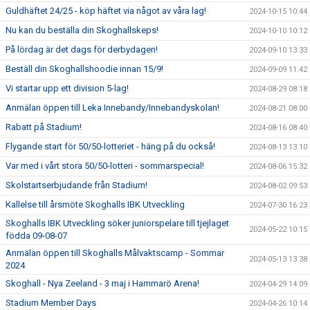
Guldhäftet 24/25 - köp häftet via något av våra lag!
2024-10-15 10:44
Nu kan du beställa din Skoghallskeps!
2024-10-10 10:12
På lördag är det dags för derbydagen!
2024-09-10 13:33
Beställ din Skoghallshoodie innan 15/9!
2024-09-09 11:42
Vi startar upp ett division 5-lag!
2024-08-29 08:18
Anmälan öppen till Leka Innebandy/Innebandyskolan!
2024-08-21 08:00
Rabatt på Stadium!
2024-08-16 08:40
Flygande start för 50/50-lotteriet - häng på du också!
2024-08-13 13:10
Var med i vårt stora 50/50-lotteri - sommarspecial!
2024-08-06 15:32
Skolstartserbjudande från Stadium!
2024-08-02 09:53
Kallelse till årsmöte Skoghalls IBK Utveckling
2024-07-30 16:23
Skoghalls IBK Utveckling söker juniorspelare till tjejlaget
2024-05-22 10:15
födda 09-08-07
Anmälan öppen till Skoghalls Målvaktscamp - Sommar
2024-05-13 13:38
2024
Skoghall - Nya Zeeland - 3 maj i Hammarö Arena!
2024-04-29 14:09
Stadium Member Days
2024-04-26 10:14