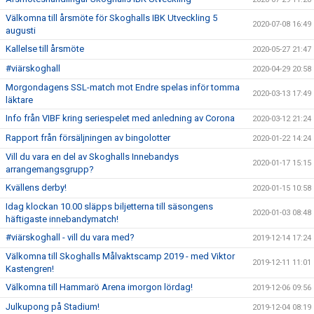
Välkomna till årsmöte för Skoghalls IBK Utveckling 5
2020-07-08 16:49
augusti
Kallelse till årsmöte
2020-05-27 21:47
#viärskoghall
2020-04-29 20:58
Morgondagens SSL-match mot Endre spelas inför tomma
2020-03-13 17:49
läktare
Info från VIBF kring seriespelet med anledning av Corona
2020-03-12 21:24
Rapport från försäljningen av bingolotter
2020-01-22 14:24
Vill du vara en del av Skoghalls Innebandys
2020-01-17 15:15
arrangemangsgrupp?
Kvällens derby!
2020-01-15 10:58
Idag klockan 10.00 släpps biljetterna till säsongens
2020-01-03 08:48
häftigaste innebandymatch!
#viärskoghall - vill du vara med?
2019-12-14 17:24
Välkomna till Skoghalls Målvaktscamp 2019 - med Viktor
2019-12-11 11:01
Kastengren!
Välkomna till Hammarö Arena imorgon lördag!
2019-12-06 09:56
Julkupong på Stadium!
2019-12-04 08:19