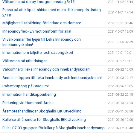
Välkomna på derby imorgon onsdag 3/11!
2021-11-02 15:44
Passa på att köpa t-shirtar med mera till kanonpris tisdag
2021-11-01 17:14
2/11!
Möjlighet till utbildning för ledare och domare
2021-10-21 08:46
Innebandyflex - En motionsform för alla!
2021-10-07 12:09
Vi välkomnar fler tjejer till Leka Innebandy och
2021-10-05 07:39
Innebandyskolan!
Information om biljetter och säsongskort
2021-10-01 12:01
Välkomna på utbildningar!
2021-09-27 15:01
Välkomna till leka Innebandy och Innebandyskolan!
2021-09-22 10:09
Anmälan öppen till Leka Innebandy och Innebandyskolan!
2021-09-03 12:17
Rabattkupong på Stadium!
2021-08-26 10:05
Information handikapparkering
2021-08-22 20:15
Parkering vid Hammarö Arena
2021-08-13 14:14
Årsmöteshandlingar Skoghalls IBK Utveckling
2021-08-11 08:30
Kallelse till årsmöte för Skoghalls IBK Utveckling
2021-07-26 12:00
Fullt i 07-09 gruppen för killar på Skoghalls Innebandycamp
2021-07-02 09:48