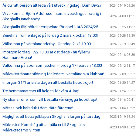
Är du rätt person att leda vårt utvecklingslag i Dam Div.2?
2024-04-19 09:26
Vi välkomnar Björn Adolfsson som utvecklingsansvarig i
2024-04-03 11:11
Skoghalls Innebandy!
Skoghalls IBK söker herrspelare för spel i JAS 2024/25
2024-03-25 11:37
Seriefinal för herrlaget på lördag 2 mars klockan 13.00!
2024-02-28 15:39
Välkomna på värmlandsderby - Onsdag 21/2 19.00!
2024-02-19 09:49
Imorgon lördag 17/2 13.00 är det dags - nu fyller vi
2024-02-16 08:30
Hammarö Arena!
Välkomna på sponsormatchen - lördag 17 februari 13.00!
2024-02-12 11:17
Målvaktstränarutbildning för ledare i värmländska klubbar!
2024-02-09 08:17
Imorgon 31/1 är sista dagen att beställa hoodtröjor!
2024-01-30 14:27
Tre hemmamatcher till helgen för våra A-lag!
2024-01-24 08:17
Ny chans för er som vill beställa vår snygga hoodtröja!
2024-01-16 09:41
Mössa och halsduk i dem rätta färgerna!
2024-01-04 16:22
Möjlighet att köpa julklapp i Skoghallsfärger på torsdag!
2023-12-19 15:24
Målvakter! Kom ihåg att anmäla er till Skoghalls
2023-11-30 15:02
Målvaktscamp Vinter!