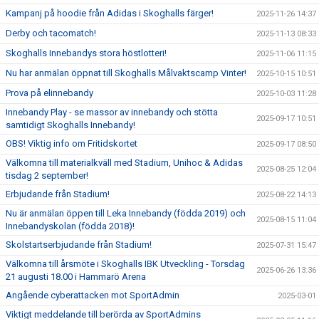
Kampanj på hoodie från Adidas i Skoghalls färger!
2025-11-26 14:37
Derby och tacomatch!
2025-11-13 08:33
Skoghalls Innebandys stora höstlotteri!
2025-11-06 11:15
Nu har anmälan öppnat till Skoghalls Målvaktscamp Vinter!
2025-10-15 10:51
Prova på elinnebandy
2025-10-03 11:28
Innebandy Play - se massor av innebandy och stötta
2025-09-17 10:51
samtidigt Skoghalls Innebandy!
OBS! Viktig info om Fritidskortet
2025-09-17 08:50
Välkomna till materialkväll med Stadium, Unihoc & Adidas
2025-08-25 12:04
tisdag 2 september!
Erbjudande från Stadium!
2025-08-22 14:13
Nu är anmälan öppen till Leka Innebandy (födda 2019) och
2025-08-15 11:04
Innebandyskolan (födda 2018)!
Skolstartserbjudande från Stadium!
2025-07-31 15:47
Välkomna till årsmöte i Skoghalls IBK Utveckling - Torsdag
2025-06-26 13:36
21 augusti 18.00 i Hammarö Arena
Angående cyberattacken mot SportAdmin
2025-03-01
Viktigt meddelande till berörda av SportAdmins