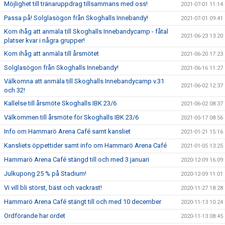
Möjlighet till tränaruppdrag tillsammans med oss!
2021-07-01 11:14
Passa på! Solglasögon från Skoghalls Innebandy!
2021-07-01 09:41
Kom ihåg att anmäla till Skoghalls Innebandycamp - fåtal
2021-06-23 13:20
platser kvar i några grupper!
Kom ihåg att anmäla till årsmötet
2021-06-20 17:23
Solglasögon från Skoghalls Innebandy!
2021-06-16 11:27
Välkomna att anmäla till Skoghalls Innebandycamp v.31
2021-06-02 12:37
och 32!
Kallelse till årsmöte Skoghalls IBK 23/6
2021-06-02 08:37
Välkommen till årsmöte för Skoghalls IBK 23/6
2021-05-17 08:56
Info om Hammarö Arena Café samt kansliet
2021-01-21 15:16
Kansliets öppettider samt info om Hammarö Arena Café
2021-01-05 13:25
Hammarö Arena Café stängd till och med 3 januari
2020-12-09 16:09
Julkupong 25 % på Stadium!
2020-12-09 11:01
Vi vill bli störst, bäst och vackrast!
2020-11-27 18:28
Hammarö Arena Café stängt till och med 10 december
2020-11-13 10:24
Ordförande har ordet
2020-11-13 08:45