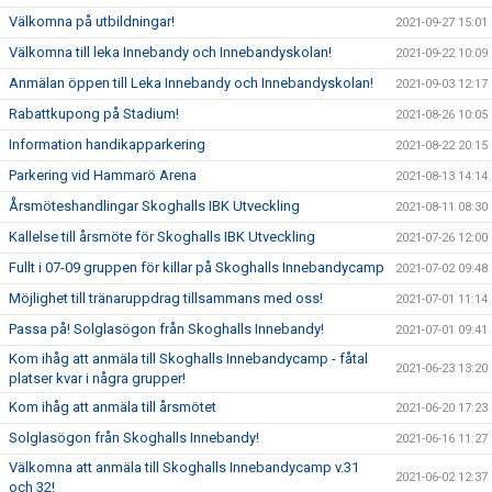
Välkomna på utbildningar!
2021-09-27 15:01
Välkomna till leka Innebandy och Innebandyskolan!
2021-09-22 10:09
Anmälan öppen till Leka Innebandy och Innebandyskolan!
2021-09-03 12:17
Rabattkupong på Stadium!
2021-08-26 10:05
Information handikapparkering
2021-08-22 20:15
Parkering vid Hammarö Arena
2021-08-13 14:14
Årsmöteshandlingar Skoghalls IBK Utveckling
2021-08-11 08:30
Kallelse till årsmöte för Skoghalls IBK Utveckling
2021-07-26 12:00
Fullt i 07-09 gruppen för killar på Skoghalls Innebandycamp
2021-07-02 09:48
Möjlighet till tränaruppdrag tillsammans med oss!
2021-07-01 11:14
Passa på! Solglasögon från Skoghalls Innebandy!
2021-07-01 09:41
Kom ihåg att anmäla till Skoghalls Innebandycamp - fåtal
2021-06-23 13:20
platser kvar i några grupper!
Kom ihåg att anmäla till årsmötet
2021-06-20 17:23
Solglasögon från Skoghalls Innebandy!
2021-06-16 11:27
Välkomna att anmäla till Skoghalls Innebandycamp v.31
2021-06-02 12:37
och 32!