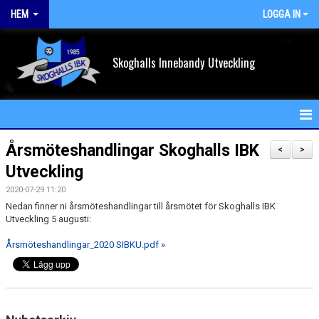
HEM
LOGGA IN
Skoghalls Innebandy Utveckling
HEM
Årsmöteshandlingar Skoghalls IBK
<
>
Utveckling
NYHETER
2020-07-29 11:20
FÖRENINGEN
Nedan finner ni årsmöteshandlingar till årsmötet för Skoghalls IBK
Utveckling 5 augusti:
KALENDER
Årsmöteshandlingar_2020 SIBKU.pdf »
VÅRA LAG/TRÄNARE
MATCHER