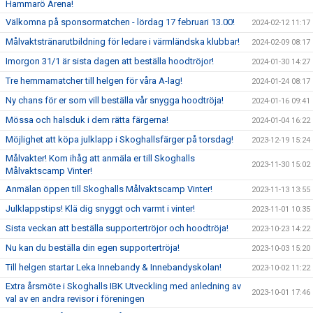
Hammarö Arena!
Välkomna på sponsormatchen - lördag 17 februari 13.00!
2024-02-12 11:17
Målvaktstränarutbildning för ledare i värmländska klubbar!
2024-02-09 08:17
Imorgon 31/1 är sista dagen att beställa hoodtröjor!
2024-01-30 14:27
Tre hemmamatcher till helgen för våra A-lag!
2024-01-24 08:17
Ny chans för er som vill beställa vår snygga hoodtröja!
2024-01-16 09:41
Mössa och halsduk i dem rätta färgerna!
2024-01-04 16:22
Möjlighet att köpa julklapp i Skoghallsfärger på torsdag!
2023-12-19 15:24
Målvakter! Kom ihåg att anmäla er till Skoghalls
2023-11-30 15:02
Målvaktscamp Vinter!
Anmälan öppen till Skoghalls Målvaktscamp Vinter!
2023-11-13 13:55
Julklappstips! Klä dig snyggt och varmt i vinter!
2023-11-01 10:35
Sista veckan att beställa supportertröjor och hoodtröja!
2023-10-23 14:22
Nu kan du beställa din egen supportertröja!
2023-10-03 15:20
Till helgen startar Leka Innebandy & Innebandyskolan!
2023-10-02 11:22
Extra årsmöte i Skoghalls IBK Utveckling med anledning av
2023-10-01 17:46
val av en andra revisor i föreningen