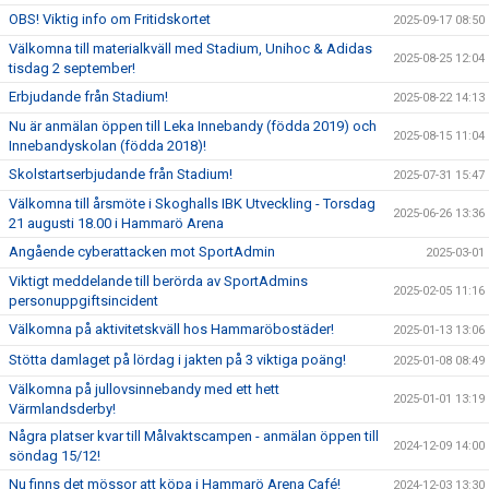
OBS! Viktig info om Fritidskortet
2025-09-17 08:50
Välkomna till materialkväll med Stadium, Unihoc & Adidas
2025-08-25 12:04
tisdag 2 september!
Erbjudande från Stadium!
2025-08-22 14:13
Nu är anmälan öppen till Leka Innebandy (födda 2019) och
2025-08-15 11:04
Innebandyskolan (födda 2018)!
Skolstartserbjudande från Stadium!
2025-07-31 15:47
Välkomna till årsmöte i Skoghalls IBK Utveckling - Torsdag
2025-06-26 13:36
21 augusti 18.00 i Hammarö Arena
Angående cyberattacken mot SportAdmin
2025-03-01
Viktigt meddelande till berörda av SportAdmins
2025-02-05 11:16
personuppgiftsincident
Välkomna på aktivitetskväll hos Hammaröbostäder!
2025-01-13 13:06
Stötta damlaget på lördag i jakten på 3 viktiga poäng!
2025-01-08 08:49
Välkomna på jullovsinnebandy med ett hett
2025-01-01 13:19
Värmlandsderby!
Några platser kvar till Målvaktscampen - anmälan öppen till
2024-12-09 14:00
söndag 15/12!
Nu finns det mössor att köpa i Hammarö Arena Café!
2024-12-03 13:30