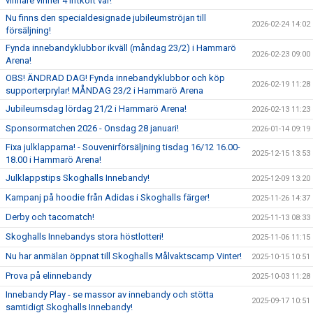
vinnare vinner 4 liftkort var!
Nu finns den specialdesignade jubileumströjan till
2026-02-24 14:02
försäljning!
Fynda innebandyklubbor ikväll (måndag 23/2) i Hammarö
2026-02-23 09:00
Arena!
OBS! ÄNDRAD DAG! Fynda innebandyklubbor och köp
2026-02-19 11:28
supporterprylar! MÅNDAG 23/2 i Hammarö Arena
Jubileumsdag lördag 21/2 i Hammarö Arena!
2026-02-13 11:23
Sponsormatchen 2026 - Onsdag 28 januari!
2026-01-14 09:19
Fixa julklapparna! - Souvenirförsäljning tisdag 16/12 16.00-
2025-12-15 13:53
18.00 i Hammarö Arena!
Julklappstips Skoghalls Innebandy!
2025-12-09 13:20
Kampanj på hoodie från Adidas i Skoghalls färger!
2025-11-26 14:37
Derby och tacomatch!
2025-11-13 08:33
Skoghalls Innebandys stora höstlotteri!
2025-11-06 11:15
Nu har anmälan öppnat till Skoghalls Målvaktscamp Vinter!
2025-10-15 10:51
Prova på elinnebandy
2025-10-03 11:28
Innebandy Play - se massor av innebandy och stötta
2025-09-17 10:51
samtidigt Skoghalls Innebandy!