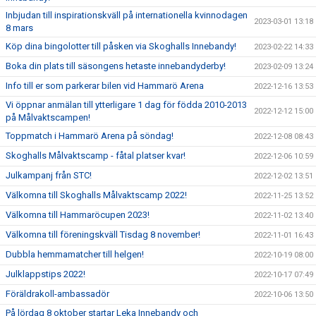
Inbjudan till inspirationskväll på internationella kvinnodagen
2023-03-01 13:18
8 mars
Köp dina bingolotter till påsken via Skoghalls Innebandy!
2023-02-22 14:33
Boka din plats till säsongens hetaste innebandyderby!
2023-02-09 13:24
Info till er som parkerar bilen vid Hammarö Arena
2022-12-16 13:53
Vi öppnar anmälan till ytterligare 1 dag för födda 2010-2013
2022-12-12 15:00
på Målvaktscampen!
Toppmatch i Hammarö Arena på söndag!
2022-12-08 08:43
Skoghalls Målvaktscamp - fåtal platser kvar!
2022-12-06 10:59
Julkampanj från STC!
2022-12-02 13:51
Välkomna till Skoghalls Målvaktscamp 2022!
2022-11-25 13:52
Välkomna till Hammaröcupen 2023!
2022-11-02 13:40
Välkomna till föreningskväll Tisdag 8 november!
2022-11-01 16:43
Dubbla hemmamatcher till helgen!
2022-10-19 08:00
Julklappstips 2022!
2022-10-17 07:49
Föräldrakoll-ambassadör
2022-10-06 13:50
På lördag 8 oktober startar Leka Innebandy och