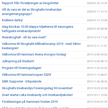
Rapport från försäljningen av bingolotter
2020-01-22 14:24
Vill du vara en del av Skoghalls Innebandys
2020-01-17 15:15
arrangemangsgrupp?
Kvällens derby!
2020-01-15 10:58
Idag klockan 10.00 släpps biljetterna till säsongens
2020-01-03 08:48
häftigaste innebandymatch!
#viärskoghall - vill du vara med?
2019-12-14 17:24
Välkomna till Skoghalls Målvaktscamp 2019 - med Viktor
2019-12-11 11:01
Kastengren!
Välkomna till Hammarö Arena imorgon lördag!
2019-12-06 09:56
Julkupong på Stadium!
2019-12-04 08:19
Program till föreningsdagen!
2019-11-25 22:26
Välkomna till Hammaröcupen 2020!
2019-11-13 08:47
SIBK Supporter - Erbjudande
2019-11-06 08:42
Skoghalls Innebandys Föreningsdag 30 november!
2019-10-29 09:58
Snart startar Leka Innebandy och Innebandyskolan!
2019-10-11 10:06
Föreläsningar på Hammarö hösten 2019
2019-10-04 07:39