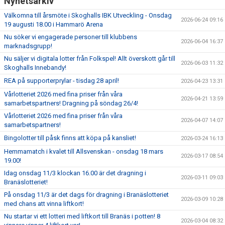
Nyhetsarkiv
KONTAKTUPPGIFTER VÅRA LAG
Välkomna till årsmöte i Skoghalls IBK Utveckling - Onsdag
2026-06-24 09:16
19 augusti 18.00 i Hammarö Arena
Nu söker vi engagerade personer till klubbens
2026-06-04 16:37
marknadsgrupp!
Nu säljer vi digitala lotter från Folkspel! Allt överskott går till
2026-06-03 11:32
Skoghalls Innebandy!
REA på supporterprylar - tisdag 28 april!
2026-04-23 13:31
Vårlotteriet 2026 med fina priser från våra
2026-04-21 13:59
samarbetspartners! Dragning på söndag 26/4!
Vårlotteriet 2026 med fina priser från våra
2026-04-07 14:07
samarbetspartners!
Bingolotter till påsk finns att köpa på kansliet!
2026-03-24 16:13
Hemmamatch i kvalet till Allsvenskan - onsdag 18 mars
2026-03-17 08:54
19.00!
Idag onsdag 11/3 klockan 16.00 är det dragning i
2026-03-11 09:03
Branäslotteriet!
På onsdag 11/3 är det dags för dragning i Branäslotteriet
2026-03-09 10:28
med chans att vinna liftkort!
Nu startar vi ett lotteri med liftkort till Branäs i potten! 8
2026-03-04 08:32