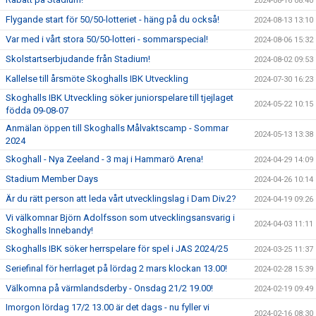
2024-08-16 08:40
Flygande start för 50/50-lotteriet - häng på du också!
2024-08-13 13:10
Var med i vårt stora 50/50-lotteri - sommarspecial!
2024-08-06 15:32
Skolstartserbjudande från Stadium!
2024-08-02 09:53
Kallelse till årsmöte Skoghalls IBK Utveckling
2024-07-30 16:23
Skoghalls IBK Utveckling söker juniorspelare till tjejlaget
2024-05-22 10:15
födda 09-08-07
Anmälan öppen till Skoghalls Målvaktscamp - Sommar
2024-05-13 13:38
2024
Skoghall - Nya Zeeland - 3 maj i Hammarö Arena!
2024-04-29 14:09
Stadium Member Days
2024-04-26 10:14
Är du rätt person att leda vårt utvecklingslag i Dam Div.2?
2024-04-19 09:26
Vi välkomnar Björn Adolfsson som utvecklingsansvarig i
2024-04-03 11:11
Skoghalls Innebandy!
Skoghalls IBK söker herrspelare för spel i JAS 2024/25
2024-03-25 11:37
Seriefinal för herrlaget på lördag 2 mars klockan 13.00!
2024-02-28 15:39
Välkomna på värmlandsderby - Onsdag 21/2 19.00!
2024-02-19 09:49
Imorgon lördag 17/2 13.00 är det dags - nu fyller vi
2024-02-16 08:30