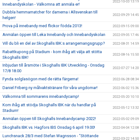
2022-10-03 13:19
Innebandyskolan - Välkomna att anmäla er!
Dubbla hemmamatcher för damerna i Allsvenskan till
2022-09-29 14:45
helgen!
Prova på innebandy med flickor födda 2013!
2022-09-15 09:00
Anmälan öppen till Leka Innebandy och Innebandyskolan
2022-09-05 17:46
Vill du bli en del av Skoghalls IBK:s arrangemangsgrupp?
2022-08-31 14:59
Rabattkupong på Stadium - kom ihåg att välja att stötta
2022-08-16 15:50
Skoghalls IBK!
Inbjudan till årsmöte i Skoghalls IBK Utveckling - Onsdag
2022-07-27 14:20
17/8 18.00
Fynda solglasögon med de rätta färgerna!
2022-06-28 08:34
Daniel Friberg ny målvaktstränare för våra ungdomar!
2022-06-02 15:36
Välkomna till sommarens innebandycamp!
2022-05-20 10:10
Kom ihåg att stödja Skoghalls IBK när du handlar på
2022-05-12 13:32
Stadium!
Anmälan öppen till Skoghalls Innebandycamp 2022!
2022-05-02 09:09
Skoghalls IBK vs. Hagfors IBS Onsdag 6 april 19.00!
2022-04-04 12:08
Lunchsnack 28/3 med Stefan Wagnsson - "Stöttande
2022-03-22 14:50