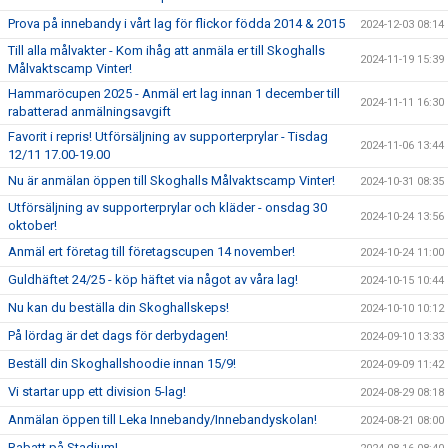
Prova på innebandy i vårt lag för flickor födda 2014 & 2015
2024-12-03 08:14
Till alla målvakter - Kom ihåg att anmäla er till Skoghalls
2024-11-19 15:39
Målvaktscamp Vinter!
Hammaröcupen 2025 - Anmäl ert lag innan 1 december till
2024-11-11 16:30
rabatterad anmälningsavgift
Favorit i repris! Utförsäljning av supporterprylar - Tisdag
2024-11-06 13:44
12/11 17.00-19.00
Nu är anmälan öppen till Skoghalls Målvaktscamp Vinter!
2024-10-31 08:35
Utförsäljning av supporterprylar och kläder - onsdag 30
2024-10-24 13:56
oktober!
Anmäl ert företag till företagscupen 14 november!
2024-10-24 11:00
Guldhäftet 24/25 - köp häftet via något av våra lag!
2024-10-15 10:44
Nu kan du beställa din Skoghallskeps!
2024-10-10 10:12
På lördag är det dags för derbydagen!
2024-09-10 13:33
Beställ din Skoghallshoodie innan 15/9!
2024-09-09 11:42
Vi startar upp ett division 5-lag!
2024-08-29 08:18
Anmälan öppen till Leka Innebandy/Innebandyskolan!
2024-08-21 08:00
Rabatt på Stadium!