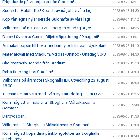
Erbjudande på vinterjacka från Stadium!
2023-09-22 13:21
Succé för Guldhäftet! Köp ett av något av våra lag!
2023-09-18 14:30
Köp vårt egna nylanserade Guldhäfte av våra lag!
2023-09-04 11:12
Välkomna på materialkväll imorgon onsdag 30/8!
2023-08-29 14:35
Derby i Svenska Cupen! Biljettsläpp tisdag 29 augusti!
2023-08-28 14:51
Anmälan öppen till Leka Innebandy och Innebandyskolan!
2023-08-25 14:10
Materialkväll med Stadium/Adidas/Unihoc - Onsdag 30/8
2023-08-15 14:30
Skolstartserbjudande från Stadium!
2023-08-07 11:53
Rabattkupong hos Stadium!
2023-07-31 20:00
Välkomna på årsmöte i Skoghalls IBK Utveckling 23 augusti
2023-06-28 10:00
18.00
Ta chansen att vara med i vårt nystartade lag i Dam Div.3!
2023-06-21 15:55
Kom ihåg att anmäla er till Skoghalls Målvaktscamp
2023-06-15 09:48
Sommar!
Derbydagen!
2023-06-05 11:33
Välkomna till Skoghalls Målvaktscamp Sommar!
2023-05-25 11:08
Kom ihåg att köpa dina påskbingolotter via Skoghalls
2023-03-21 10:40
Innebandy!