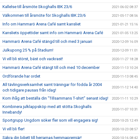
Kallelse till årsmöte Skoghalls IBK 23/6
2021-06-02 08:37
Välkommen till årsmöte för Skoghalls IBK 23/6
2021-05-17 08:56
Info om Hammarö Arena Café samt kansliet
2021-01-21 15:16
Kansliets öppettider samt info om Hammarö Arena Café
2021-01-05 13:25
Hammarö Arena Café stängd till och med 3 januari
2020-12-09 16:09
Julkupong 25 % på Stadium!
2020-12-09 11:01
Vi vill bli störst, bäst och vackrast!
2020-11-27 18:28
Hammarö Arena Café stängt till och med 10 december
2020-11-13 10:24
Ordförande har ordet
2020-11-13 08:45
All tävlingsverksamhet samt träningar för födda år 2004
2020-11-12 14:40
och tidigare pausas från idag!
Kom ihåg att beställa din "Tillsammans T-shirt" senast idag!
2020-11-11 10:29
Kombinera julklappsköp med att stötta Skoghalls
2020-11-07 10:31
Innebandy!
Sportgrupp Ungdom söker fler som vill engagera sig!
2020-10-25 12:49
Vi vill bli fler!
2020-10-23 08:57
Säkra din biljett till herrarnas hemmapremiär!
2020-10-16 08:42