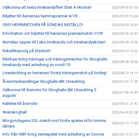
Välkomna att testa Innebandyflex! Start 4 oktober!
2020-09-30 07:59
Biljetter till damernas hemmapremiär 4/10!
2020-09-29 15:34
OBS! HERRMATCHEN PÅ SÖNDAG INSTÄLLD!
2020-09-23 16:29
Information om biljetter till herrarnas premiärmatch 27/9!
2020-09-20 22:53
Anmälan öppen till Leka Innebandy och Innebandyskolan!
2020-09-18 19:36
Rabattkupong på Stadium!
2020-09-10 14:52
Riktlinjer kring träningar och träningsmatcher för Skoghalls
2020-08-28 18:30
Innebandy med anledning av covid-19
Livesändning av herrarnas första träningsmatch på lördag!
2020-08-13 14:19
Årsmöteshandlingar Skoghalls IBK Utveckling
2020-07-29 11:20
Välkomna till årsmöte för Skoghalls IBK Utveckling 5
2020-07-08 16:49
augusti
Kallelse till årsmöte
2020-05-27 21:47
#viärskoghall
2020-04-29 20:58
Morgondagens SSL-match mot Endre spelas inför tomma
2020-03-13 17:49
läktare
Info från VIBF kring seriespelet med anledning av Corona
2020-03-12 21:24