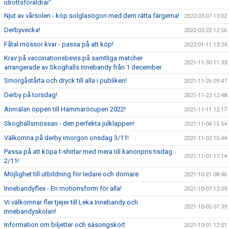
idrottsföräldrar"
Njut av vårsolen - köp solglasögon med dem rätta färgerna!
2022-03-07 13:02
Derbyvecka!
2022-02-22 12:56
Fåtal mössor kvar - passa på att köp!
2022-01-11 13:24
Krav på vaccinationsbevis på samtliga matcher
2021-11-30 11:33
arrangerade av Skoghalls Innebandy från 1 december
Smörgåstårta och dryck till alla i publiken!
2021-11-26 09:47
Derby på torsdag!
2021-11-23 12:48
Anmälan öppen till Hammaröcupen 2022!
2021-11-11 12:17
Skoghallsmössan - den perfekta julklappen!
2021-11-04 15:54
Välkomna på derby imorgon onsdag 3/11!
2021-11-02 15:44
Passa på att köpa t-shirtar med mera till kanonpris tisdag
2021-11-01 17:14
2/11!
Möjlighet till utbildning för ledare och domare
2021-10-21 08:46
Innebandyflex - En motionsform för alla!
2021-10-07 12:09
Vi välkomnar fler tjejer till Leka Innebandy och
2021-10-05 07:39
Innebandyskolan!
Information om biljetter och säsongskort
2021-10-01 12:01