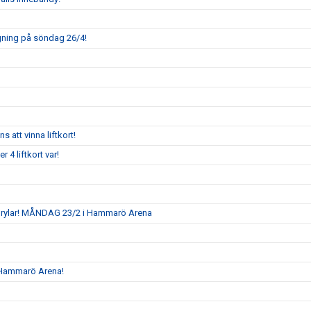
agning på söndag 26/4!
 att vinna liftkort!
r 4 liftkort var!
rylar! MÅNDAG 23/2 i Hammarö Arena
i Hammarö Arena!