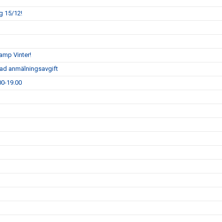
g 15/12!
camp Vinter!
rad anmälningsavgift
00-19.00