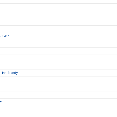
9-08-07
s Innebandy!
a!