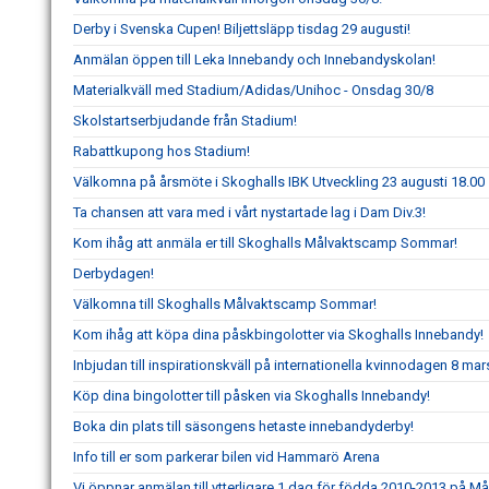
Derby i Svenska Cupen! Biljettsläpp tisdag 29 augusti!
Anmälan öppen till Leka Innebandy och Innebandyskolan!
Materialkväll med Stadium/Adidas/Unihoc - Onsdag 30/8
Skolstartserbjudande från Stadium!
Rabattkupong hos Stadium!
Välkomna på årsmöte i Skoghalls IBK Utveckling 23 augusti 18.00
Ta chansen att vara med i vårt nystartade lag i Dam Div.3!
Kom ihåg att anmäla er till Skoghalls Målvaktscamp Sommar!
Derbydagen!
Välkomna till Skoghalls Målvaktscamp Sommar!
Kom ihåg att köpa dina påskbingolotter via Skoghalls Innebandy!
Inbjudan till inspirationskväll på internationella kvinnodagen 8 mar
Köp dina bingolotter till påsken via Skoghalls Innebandy!
Boka din plats till säsongens hetaste innebandyderby!
Info till er som parkerar bilen vid Hammarö Arena
Vi öppnar anmälan till ytterligare 1 dag för födda 2010-2013 på 