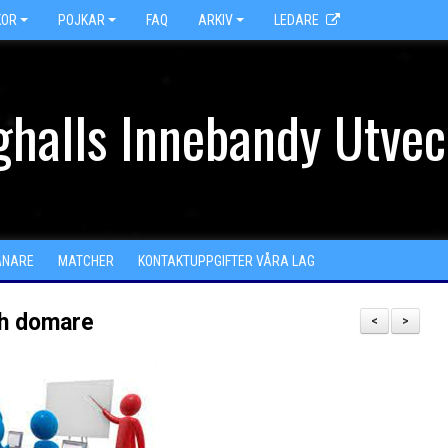
KOR
POJKAR
FAQ
ARKIV
LEDARE
halls Innebandy Utvec
ÄNARE
MATCHER
KONTAKTUPPGIFTER VÅRA LAG
och domare
<
>