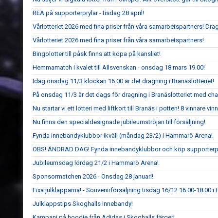
REA på supporterprylar - tisdag 28 april!
Vårlotteriet 2026 med fina priser från våra samarbetspartners! Dr
Vårlotteriet 2026 med fina priser från våra samarbetspartners!
Bingolotter till påsk finns att köpa på kansliet!
Hemmamatch i kvalet till Allsvenskan - onsdag 18 mars 19.00!
Idag onsdag 11/3 klockan 16.00 är det dragning i Branäslotteriet!
På onsdag 11/3 är det dags för dragning i Branäslotteriet med chans
Nu startar vi ett lotteri med liftkort till Branäs i potten! 8 vinnare vinne
Nu finns den specialdesignade jubileumströjan till försäljning!
Fynda innebandyklubbor ikväll (måndag 23/2) i Hammarö Arena!
OBS! ÄNDRAD DAG! Fynda innebandyklubbor och köp supporterp
Jubileumsdag lördag 21/2 i Hammarö Arena!
Sponsormatchen 2026 - Onsdag 28 januari!
Fixa julklapparna! - Souvenirförsäljning tisdag 16/12 16.00-18.00 
Julklappstips Skoghalls Innebandy!
Kampanj på hoodie från Adidas i Skoghalls färger!