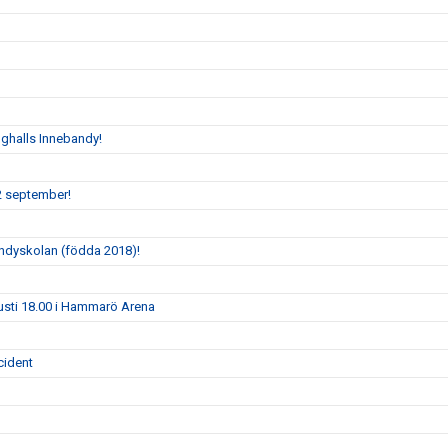
oghalls Innebandy!
2 september!
andyskolan (födda 2018)!
gusti 18.00 i Hammarö Arena
cident