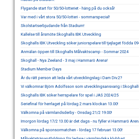
Flygande start för 50/50-lotteriet - häng på du också!
Var med i vårt stora 50/50-lotteri - sommarspecial!
Skolstartserbjudande från Stadium!
Kallelse till årsmöte Skoghalls IBK Utveckling
Skoghalls IBK Utveckling söker juniorspelare till tjejlaget födda 0
Anmälan öppen till Skoghalls Målvaktscamp - Sommar 2024
Skoghall - Nya Zeeland - 3 maj i Hammarö Arena!
Stadium Member Days
Är du rätt person att leda vårt utvecklingslag i Dam Div.2?
Vi välkomnar Björn Adolfsson som utvecklingsansvarig i Skoghall
Skoghalls IBK söker herrspelare för spel i JAS 2024/25
Seriefinal för herrlaget på lördag 2 mars klockan 13.00!
Välkomna på värmlandsderby - Onsdag 21/2 19.00!
Imorgon lördag 17/2 13.00 är det dags - nu fyller vi Hammarö Aren
Välkomna på sponsormatchen - lördag 17 februari 13.00!
Målvaktstränarutbildning för ledare i värmländska klubbar!