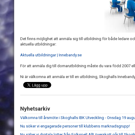
Det finns möjlighet att anmäla sig till utbildning för både ledare o
aktuella utbildningar:
Aktuella utbildningar | Innebandy.se
För att anmäla dig till domarutbildning måste du vara född 2007 ell
Ni är välkomna att anmäla er till en utbildning, Skoghalls Inneband
Nyhetsarkiv
Välkomna till årsmöte i Skoghalls IBK Utveckling - Onsdag 19 aug
Nu söker vi engagerade personer till klubbens marknadsgrupp!
Nu säljer vi digitala lotter från Folkspel! Allt överskott går till Sko