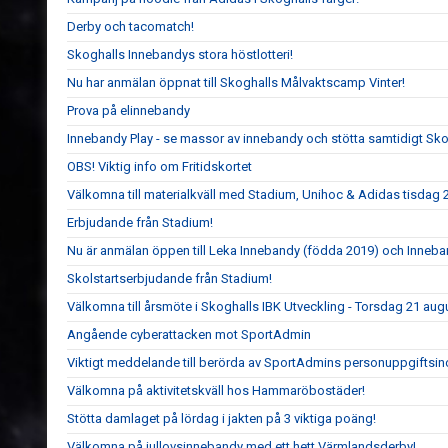
Derby och tacomatch!
Skoghalls Innebandys stora höstlotteri!
Nu har anmälan öppnat till Skoghalls Målvaktscamp Vinter!
Prova på elinnebandy
Innebandy Play - se massor av innebandy och stötta samtidigt Sk
OBS! Viktig info om Fritidskortet
Välkomna till materialkväll med Stadium, Unihoc & Adidas tisdag 
Erbjudande från Stadium!
Nu är anmälan öppen till Leka Innebandy (födda 2019) och Inneb
Skolstartserbjudande från Stadium!
Välkomna till årsmöte i Skoghalls IBK Utveckling - Torsdag 21 au
Angående cyberattacken mot SportAdmin
Viktigt meddelande till berörda av SportAdmins personuppgiftsin
Välkomna på aktivitetskväll hos Hammaröbostäder!
Stötta damlaget på lördag i jakten på 3 viktiga poäng!
Välkomna på jullovsinnebandy med ett hett Värmlandsderby!