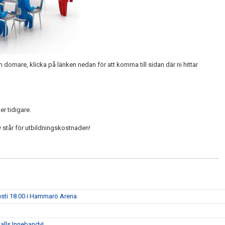
ch domare, klicka på länken nedan för att komma till sidan där ni hittar
er tidigare.
y står för utbildningskostnaden!
usti 18.00 i Hammarö Arena
ghalls Innebandy!