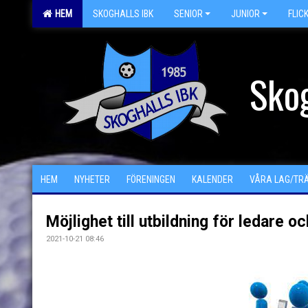
HEM
SKOGHALLS IBK
SENIOR
JUNIOR
FLIC
Skog
HEM
NYHETER
FÖRENINGEN
KALENDER
VÅRA LAG/TR
Möjlighet till utbildning för ledare 
2021-10-21 08:46