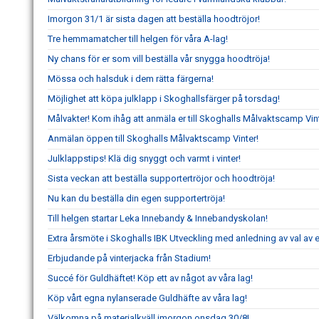
Imorgon 31/1 är sista dagen att beställa hoodtröjor!
Tre hemmamatcher till helgen för våra A-lag!
Ny chans för er som vill beställa vår snygga hoodtröja!
Mössa och halsduk i dem rätta färgerna!
Möjlighet att köpa julklapp i Skoghallsfärger på torsdag!
Målvakter! Kom ihåg att anmäla er till Skoghalls Målvaktscamp Vint
Anmälan öppen till Skoghalls Målvaktscamp Vinter!
Julklappstips! Klä dig snyggt och varmt i vinter!
Sista veckan att beställa supportertröjor och hoodtröja!
Nu kan du beställa din egen supportertröja!
Till helgen startar Leka Innebandy & Innebandyskolan!
Extra årsmöte i Skoghalls IBK Utveckling med anledning av val av e
Erbjudande på vinterjacka från Stadium!
Succé för Guldhäftet! Köp ett av något av våra lag!
Köp vårt egna nylanserade Guldhäfte av våra lag!
Välkomna på materialkväll imorgon onsdag 30/8!