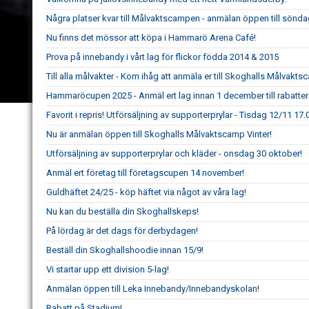
Några platser kvar till Målvaktscampen - anmälan öppen till sönda
Nu finns det mössor att köpa i Hammarö Arena Café!
Prova på innebandy i vårt lag för flickor födda 2014 & 2015
Till alla målvakter - Kom ihåg att anmäla er till Skoghalls Målvakts
Hammaröcupen 2025 - Anmäl ert lag innan 1 december till rabatte
Favorit i repris! Utförsäljning av supporterprylar - Tisdag 12/11 17.
Nu är anmälan öppen till Skoghalls Målvaktscamp Vinter!
Utförsäljning av supporterprylar och kläder - onsdag 30 oktober!
Anmäl ert företag till företagscupen 14 november!
Guldhäftet 24/25 - köp häftet via något av våra lag!
Nu kan du beställa din Skoghallskeps!
På lördag är det dags för derbydagen!
Beställ din Skoghallshoodie innan 15/9!
Vi startar upp ett division 5-lag!
Anmälan öppen till Leka Innebandy/Innebandyskolan!
Rabatt på Stadium!