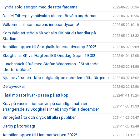
Fynda solglasögon med de rätta färgerna!
2022-06-28 08:34
Daniel Friberg ny målvaktstränare för våra ungdomar!
2022-06-02 15:36
Välkomna till sommarens innebandycamp!
2022-05-20 10:10
Kom ihåg att stödja Skoghalls IBK när du handlar på
2022-05-12 13:32
Stadium!
Anmälan öppen till Skoghalls Innebandycamp 2022!
2022-05-02 09:09
Skoghalls IBK vs. Hagfors IBS Onsdag 6 april 19.00!
2022-04-04 12:08
Lunchsnack 28/3 med Stefan Wagnsson - "Stöttande
2022-03-22 14:50
idrottsföräldrar"
Njut av vårsolen - köp solglasögon med dem rätta färgerna!
2022-03-07 13:02
Derbyvecka!
2022-02-22 12:56
Fåtal mössor kvar - passa på att köp!
2022-01-11 13:24
Krav på vaccinationsbevis på samtliga matcher
2021-11-30 11:33
arrangerade av Skoghalls Innebandy från 1 december
Smörgåstårta och dryck till alla i publiken!
2021-11-26 09:47
Derby på torsdag!
2021-11-23 12:48
Anmälan öppen till Hammaröcupen 2022!
2021-11-11 12:17