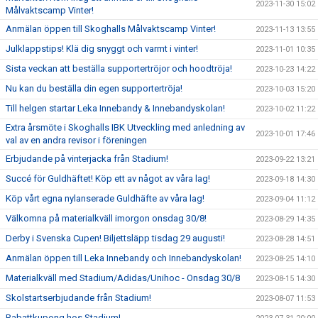
2023-11-30 15:02
Målvaktscamp Vinter!
Anmälan öppen till Skoghalls Målvaktscamp Vinter!
2023-11-13 13:55
Julklappstips! Klä dig snyggt och varmt i vinter!
2023-11-01 10:35
Sista veckan att beställa supportertröjor och hoodtröja!
2023-10-23 14:22
Nu kan du beställa din egen supportertröja!
2023-10-03 15:20
Till helgen startar Leka Innebandy & Innebandyskolan!
2023-10-02 11:22
Extra årsmöte i Skoghalls IBK Utveckling med anledning av
2023-10-01 17:46
val av en andra revisor i föreningen
Erbjudande på vinterjacka från Stadium!
2023-09-22 13:21
Succé för Guldhäftet! Köp ett av något av våra lag!
2023-09-18 14:30
Köp vårt egna nylanserade Guldhäfte av våra lag!
2023-09-04 11:12
Välkomna på materialkväll imorgon onsdag 30/8!
2023-08-29 14:35
Derby i Svenska Cupen! Biljettsläpp tisdag 29 augusti!
2023-08-28 14:51
Anmälan öppen till Leka Innebandy och Innebandyskolan!
2023-08-25 14:10
Materialkväll med Stadium/Adidas/Unihoc - Onsdag 30/8
2023-08-15 14:30
Skolstartserbjudande från Stadium!
2023-08-07 11:53
Rabattkupong hos Stadium!