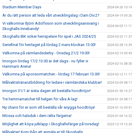
Stadium Member Days
2024-04-26 10:14
Är du rätt person att leda vårt utvecklingslag i Dam Div.2?
2024-04-19 09:26
Vi välkomnar Björn Adolfsson som utvecklingsansvarig i
2024-04-03 11:11
Skoghalls Innebandy!
Skoghalls IBK söker herrspelare för spel i JAS 2024/25
2024-03-25 11:37
Seriefinal för herrlaget på lördag 2 mars klockan 13.00!
2024-02-28 15:39
Välkomna på värmlandsderby - Onsdag 21/2 19.00!
2024-02-19 09:49
Imorgon lördag 17/2 13.00 är det dags - nu fyller vi
2024-02-16 08:30
Hammarö Arena!
Välkomna på sponsormatchen - lördag 17 februari 13.00!
2024-02-12 11:17
Målvaktstränarutbildning för ledare i värmländska klubbar!
2024-02-09 08:17
Imorgon 31/1 är sista dagen att beställa hoodtröjor!
2024-01-30 14:27
Tre hemmamatcher till helgen för våra A-lag!
2024-01-24 08:17
Ny chans för er som vill beställa vår snygga hoodtröja!
2024-01-16 09:41
Mössa och halsduk i dem rätta färgerna!
2024-01-04 16:22
Möjlighet att köpa julklapp i Skoghallsfärger på torsdag!
2023-12-19 15:24
Målvakter! Kom ihåg att anmäla er till Skoghalls