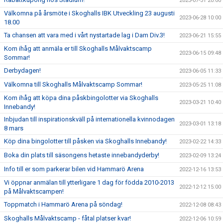
2023-07-31 20:00
Välkomna på årsmöte i Skoghalls IBK Utveckling 23 augusti
2023-06-28 10:00
18.00
Ta chansen att vara med i vårt nystartade lag i Dam Div.3!
2023-06-21 15:55
Kom ihåg att anmäla er till Skoghalls Målvaktscamp
2023-06-15 09:48
Sommar!
Derbydagen!
2023-06-05 11:33
Välkomna till Skoghalls Målvaktscamp Sommar!
2023-05-25 11:08
Kom ihåg att köpa dina påskbingolotter via Skoghalls
2023-03-21 10:40
Innebandy!
Inbjudan till inspirationskväll på internationella kvinnodagen
2023-03-01 13:18
8 mars
Köp dina bingolotter till påsken via Skoghalls Innebandy!
2023-02-22 14:33
Boka din plats till säsongens hetaste innebandyderby!
2023-02-09 13:24
Info till er som parkerar bilen vid Hammarö Arena
2022-12-16 13:53
Vi öppnar anmälan till ytterligare 1 dag för födda 2010-2013
2022-12-12 15:00
på Målvaktscampen!
Toppmatch i Hammarö Arena på söndag!
2022-12-08 08:43
Skoghalls Målvaktscamp - fåtal platser kvar!
2022-12-06 10:59