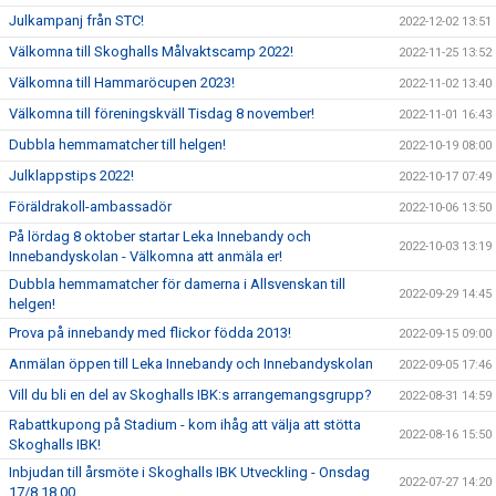
Julkampanj från STC!
2022-12-02 13:51
Välkomna till Skoghalls Målvaktscamp 2022!
2022-11-25 13:52
Välkomna till Hammaröcupen 2023!
2022-11-02 13:40
Välkomna till föreningskväll Tisdag 8 november!
2022-11-01 16:43
Dubbla hemmamatcher till helgen!
2022-10-19 08:00
Julklappstips 2022!
2022-10-17 07:49
Föräldrakoll-ambassadör
2022-10-06 13:50
På lördag 8 oktober startar Leka Innebandy och
2022-10-03 13:19
Innebandyskolan - Välkomna att anmäla er!
Dubbla hemmamatcher för damerna i Allsvenskan till
2022-09-29 14:45
helgen!
Prova på innebandy med flickor födda 2013!
2022-09-15 09:00
Anmälan öppen till Leka Innebandy och Innebandyskolan
2022-09-05 17:46
Vill du bli en del av Skoghalls IBK:s arrangemangsgrupp?
2022-08-31 14:59
Rabattkupong på Stadium - kom ihåg att välja att stötta
2022-08-16 15:50
Skoghalls IBK!
Inbjudan till årsmöte i Skoghalls IBK Utveckling - Onsdag
2022-07-27 14:20
17/8 18.00