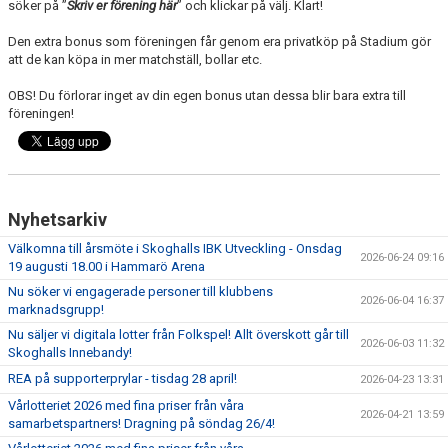
söker på ”
Skriv er förening här
” och klickar på välj. Klart!
KONTAKTUPPGIFTER VÅRA LAG
Den extra bonus som föreningen får genom era privatköp på Stadium gör
att de kan köpa in mer matchställ, bollar etc.
OBS! Du förlorar inget av din egen bonus utan dessa blir bara extra till
föreningen!
Nyhetsarkiv
Välkomna till årsmöte i Skoghalls IBK Utveckling - Onsdag
2026-06-24 09:16
19 augusti 18.00 i Hammarö Arena
Nu söker vi engagerade personer till klubbens
2026-06-04 16:37
marknadsgrupp!
Nu säljer vi digitala lotter från Folkspel! Allt överskott går till
2026-06-03 11:32
Skoghalls Innebandy!
REA på supporterprylar - tisdag 28 april!
2026-04-23 13:31
Vårlotteriet 2026 med fina priser från våra
2026-04-21 13:59
samarbetspartners! Dragning på söndag 26/4!