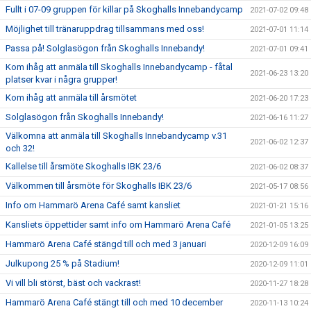
Fullt i 07-09 gruppen för killar på Skoghalls Innebandycamp
2021-07-02 09:48
Möjlighet till tränaruppdrag tillsammans med oss!
2021-07-01 11:14
Passa på! Solglasögon från Skoghalls Innebandy!
2021-07-01 09:41
Kom ihåg att anmäla till Skoghalls Innebandycamp - fåtal
2021-06-23 13:20
platser kvar i några grupper!
Kom ihåg att anmäla till årsmötet
2021-06-20 17:23
Solglasögon från Skoghalls Innebandy!
2021-06-16 11:27
Välkomna att anmäla till Skoghalls Innebandycamp v.31
2021-06-02 12:37
och 32!
Kallelse till årsmöte Skoghalls IBK 23/6
2021-06-02 08:37
Välkommen till årsmöte för Skoghalls IBK 23/6
2021-05-17 08:56
Info om Hammarö Arena Café samt kansliet
2021-01-21 15:16
Kansliets öppettider samt info om Hammarö Arena Café
2021-01-05 13:25
Hammarö Arena Café stängd till och med 3 januari
2020-12-09 16:09
Julkupong 25 % på Stadium!
2020-12-09 11:01
Vi vill bli störst, bäst och vackrast!
2020-11-27 18:28
Hammarö Arena Café stängt till och med 10 december
2020-11-13 10:24