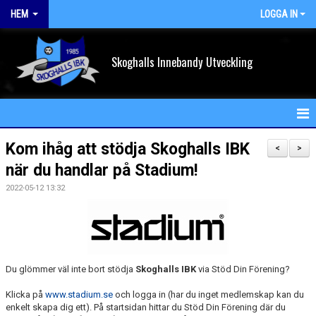
HEM
LOGGA IN
Skoghalls Innebandy Utveckling
HEM
Kom ihåg att stödja Skoghalls IBK
<
>
när du handlar på Stadium!
NYHETER
2022-05-12 13:32
FÖRENINGEN
KALENDER
VÅRA LAG/TRÄNARE
Du glömmer väl inte bort stödja
Skoghalls IBK
via Stöd Din Förening?
MATCHER
Klicka på
www.stadium.se
och logga in (har du inget medlemskap kan du
enkelt skapa dig ett). På startsidan hittar du Stöd Din Förening där du