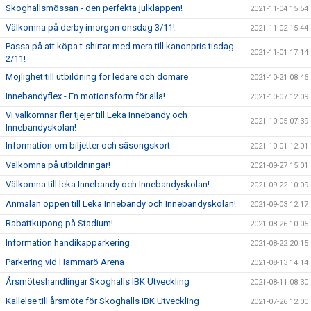
Skoghallsmössan - den perfekta julklappen!
2021-11-04 15:54
Välkomna på derby imorgon onsdag 3/11!
2021-11-02 15:44
Passa på att köpa t-shirtar med mera till kanonpris tisdag
2021-11-01 17:14
2/11!
Möjlighet till utbildning för ledare och domare
2021-10-21 08:46
Innebandyflex - En motionsform för alla!
2021-10-07 12:09
Vi välkomnar fler tjejer till Leka Innebandy och
2021-10-05 07:39
Innebandyskolan!
Information om biljetter och säsongskort
2021-10-01 12:01
Välkomna på utbildningar!
2021-09-27 15:01
Välkomna till leka Innebandy och Innebandyskolan!
2021-09-22 10:09
Anmälan öppen till Leka Innebandy och Innebandyskolan!
2021-09-03 12:17
Rabattkupong på Stadium!
2021-08-26 10:05
Information handikapparkering
2021-08-22 20:15
Parkering vid Hammarö Arena
2021-08-13 14:14
Årsmöteshandlingar Skoghalls IBK Utveckling
2021-08-11 08:30
Kallelse till årsmöte för Skoghalls IBK Utveckling
2021-07-26 12:00