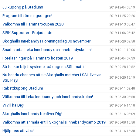
Julkupong på Stadium!
2019-12-04 08:19
Program till föreningsdagen!
2019-11-25 22:26
Välkomna till Hammaröcupen 2020!
2019-11-13 08:47
SIBK Supporter - Erbjudande
2019-11-06 08:42
Skoghalls Innebandys Föreningsdag 30 november!
2019-10-29 09:58
Snart startar Leka Innebandy och Innebandyskolan!
2019-10-11 10:06
Föreläsningar på Hammarö hösten 2019
2019-10-04 07:39
Så funkar biljettsystemet på dagens SSL-match!
2019-09-28 10:52
Nu har du chansen att se Skoghalls matcher i SSL live via
2019-09-20 16:19
SSL Play!
Rabattkupong Stadium
2019-09-11 09:48
Välkomna till Leka Innebandy och Innebandyskolan!
2019-08-30 08:50
Vi vill ha Dig!
2019-08-16 14:18
Skoghalls Innebandy behöver Dig!
2019-05-16 08:09
Välkomna att anmäla er till Skoghalls Innebandycamp 2019!
2019-05-08 13:50
Hjälp oss att växa!
2019-04-16 18:38