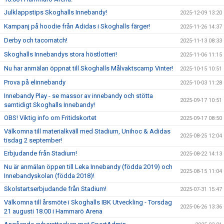
Julklappstips Skoghalls Innebandy!
2025-12-09 13:20
Kampanj på hoodie från Adidas i Skoghalls färger!
2025-11-26 14:37
Derby och tacomatch!
2025-11-13 08:33
Skoghalls Innebandys stora höstlotteri!
2025-11-06 11:15
Nu har anmälan öppnat till Skoghalls Målvaktscamp Vinter!
2025-10-15 10:51
Prova på elinnebandy
2025-10-03 11:28
Innebandy Play - se massor av innebandy och stötta
2025-09-17 10:51
samtidigt Skoghalls Innebandy!
OBS! Viktig info om Fritidskortet
2025-09-17 08:50
Välkomna till materialkväll med Stadium, Unihoc & Adidas
2025-08-25 12:04
tisdag 2 september!
Erbjudande från Stadium!
2025-08-22 14:13
Nu är anmälan öppen till Leka Innebandy (födda 2019) och
2025-08-15 11:04
Innebandyskolan (födda 2018)!
Skolstartserbjudande från Stadium!
2025-07-31 15:47
Välkomna till årsmöte i Skoghalls IBK Utveckling - Torsdag
2025-06-26 13:36
21 augusti 18.00 i Hammarö Arena