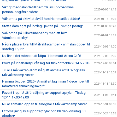
Angående cyberattacken mot SportAdmin
2025-03-01
Viktigt meddelande till berörda av SportAdmins
2025-02-05 11:16
personuppgiftsincident
Välkomna på aktivitetskväll hos Hammaröbostäder!
2025-01-13 13:06
Stötta damlaget på lördag i jakten på 3 viktiga poäng!
2025-01-08 08:49
Välkomna på jullovsinnebandy med ett hett
2025-01-01 13:19
Värmlandsderby!
Några platser kvar till Målvaktscampen - anmälan öppen till
2024-12-09 14:00
söndag 15/12!
Nu finns det mössor att köpa i Hammarö Arena Café!
2024-12-03 13:30
Prova på innebandy i vårt lag för flickor födda 2014 & 2015
2024-12-03 08:14
Till alla målvakter - Kom ihåg att anmäla er till Skoghalls
2024-11-19 15:39
Målvaktscamp Vinter!
Hammaröcupen 2025 - Anmäl ert lag innan 1 december till
2024-11-11 16:30
rabatterad anmälningsavgift
Favorit i repris! Utförsäljning av supporterprylar - Tisdag
2024-11-06 13:44
12/11 17.00-19.00
Nu är anmälan öppen till Skoghalls Målvaktscamp Vinter!
2024-10-31 08:35
Utförsäljning av supporterprylar och kläder - onsdag 30
2024-10-24 13:56
oktober!