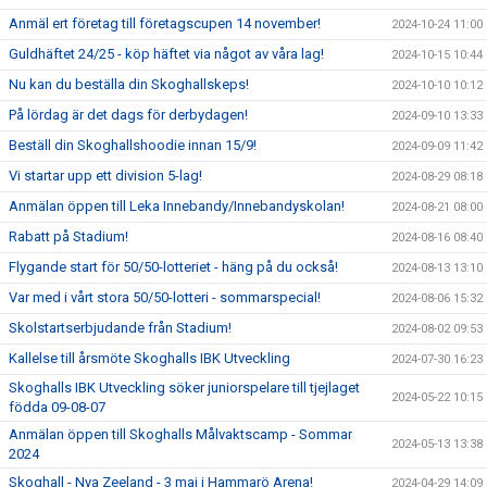
Anmäl ert företag till företagscupen 14 november!
2024-10-24 11:00
Guldhäftet 24/25 - köp häftet via något av våra lag!
2024-10-15 10:44
Nu kan du beställa din Skoghallskeps!
2024-10-10 10:12
På lördag är det dags för derbydagen!
2024-09-10 13:33
Beställ din Skoghallshoodie innan 15/9!
2024-09-09 11:42
Vi startar upp ett division 5-lag!
2024-08-29 08:18
Anmälan öppen till Leka Innebandy/Innebandyskolan!
2024-08-21 08:00
Rabatt på Stadium!
2024-08-16 08:40
Flygande start för 50/50-lotteriet - häng på du också!
2024-08-13 13:10
Var med i vårt stora 50/50-lotteri - sommarspecial!
2024-08-06 15:32
Skolstartserbjudande från Stadium!
2024-08-02 09:53
Kallelse till årsmöte Skoghalls IBK Utveckling
2024-07-30 16:23
Skoghalls IBK Utveckling söker juniorspelare till tjejlaget
2024-05-22 10:15
födda 09-08-07
Anmälan öppen till Skoghalls Målvaktscamp - Sommar
2024-05-13 13:38
2024
Skoghall - Nya Zeeland - 3 maj i Hammarö Arena!
2024-04-29 14:09