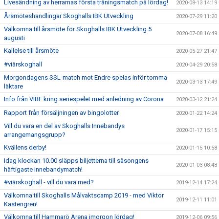
Livesändning av herrarnas första träningsmatch på lördag!
2020-08-13 14:19
Årsmöteshandlingar Skoghalls IBK Utveckling
2020-07-29 11:20
Välkomna till årsmöte för Skoghalls IBK Utveckling 5
2020-07-08 16:49
augusti
Kallelse till årsmöte
2020-05-27 21:47
#viärskoghall
2020-04-29 20:58
Morgondagens SSL-match mot Endre spelas inför tomma
2020-03-13 17:49
läktare
Info från VIBF kring seriespelet med anledning av Corona
2020-03-12 21:24
Rapport från försäljningen av bingolotter
2020-01-22 14:24
Vill du vara en del av Skoghalls Innebandys
2020-01-17 15:15
arrangemangsgrupp?
Kvällens derby!
2020-01-15 10:58
Idag klockan 10.00 släpps biljetterna till säsongens
2020-01-03 08:48
häftigaste innebandymatch!
#viärskoghall - vill du vara med?
2019-12-14 17:24
Välkomna till Skoghalls Målvaktscamp 2019 - med Viktor
2019-12-11 11:01
Kastengren!
Välkomna till Hammarö Arena imorgon lördag!
2019-12-06 09:56