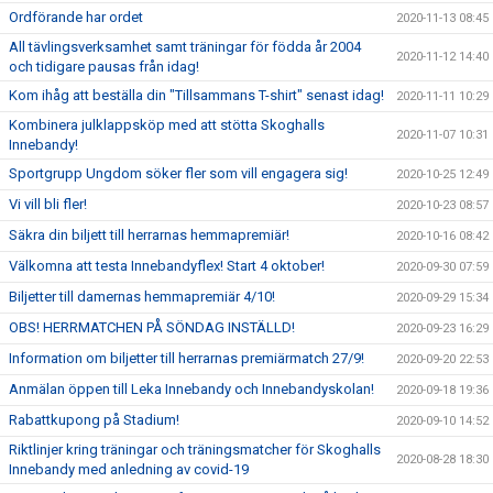
Ordförande har ordet
2020-11-13 08:45
All tävlingsverksamhet samt träningar för födda år 2004
2020-11-12 14:40
och tidigare pausas från idag!
Kom ihåg att beställa din "Tillsammans T-shirt" senast idag!
2020-11-11 10:29
Kombinera julklappsköp med att stötta Skoghalls
2020-11-07 10:31
Innebandy!
Sportgrupp Ungdom söker fler som vill engagera sig!
2020-10-25 12:49
Vi vill bli fler!
2020-10-23 08:57
Säkra din biljett till herrarnas hemmapremiär!
2020-10-16 08:42
Välkomna att testa Innebandyflex! Start 4 oktober!
2020-09-30 07:59
Biljetter till damernas hemmapremiär 4/10!
2020-09-29 15:34
OBS! HERRMATCHEN PÅ SÖNDAG INSTÄLLD!
2020-09-23 16:29
Information om biljetter till herrarnas premiärmatch 27/9!
2020-09-20 22:53
Anmälan öppen till Leka Innebandy och Innebandyskolan!
2020-09-18 19:36
Rabattkupong på Stadium!
2020-09-10 14:52
Riktlinjer kring träningar och träningsmatcher för Skoghalls
2020-08-28 18:30
Innebandy med anledning av covid-19