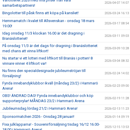
Vårlotteriet 2026 med fina priser från våra
2026-04-07 14:07
samarbetspartners!
Bingolotter till påsk finns att köpa på kansliet!
2026-03-24 16:13
Hemmamatch i kvalet till Allsvenskan - onsdag 18 mars
2026-03-17 08:54
19.00!
Idag onsdag 11/3 klockan 16.00 är det dragning i
2026-03-11 09:03
Branäslotteriet!
På onsdag 11/3 är det dags för dragning i Branäslotteriet
2026-03-09 10:28
med chans att vinna liftkort!
Nu startar vi ett lotteri med liftkort till Branäs i potten! 8
2026-03-04 08:32
vinnare vinner 4 liftkort var!
Nu finns den specialdesignade jubileumströjan till
2026-02-24 14:02
försäljning!
Fynda innebandyklubbor ikväll (måndag 23/2) i Hammarö
2026-02-23 09:00
Arena!
OBS! ÄNDRAD DAG! Fynda innebandyklubbor och köp
2026-02-19 11:28
supporterprylar! MÅNDAG 23/2 i Hammarö Arena
Jubileumsdag lördag 21/2 i Hammarö Arena!
2026-02-13 11:23
Sponsormatchen 2026 - Onsdag 28 januari!
2026-01-14 09:19
Fixa julklapparna! - Souvenirförsäljning tisdag 16/12 16.00-
2025-12-15 13:53
18.00 i Hammarö Arena!