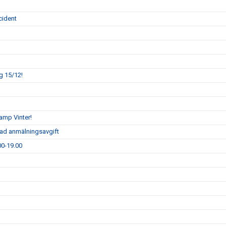
cident
g 15/12!
camp Vinter!
rad anmälningsavgift
00-19.00