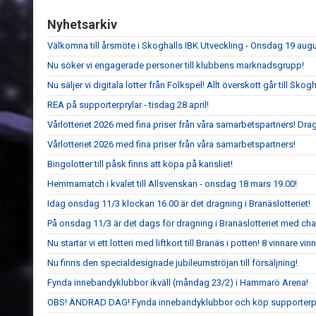
Nyhetsarkiv
Välkomna till årsmöte i Skoghalls IBK Utveckling - Onsdag 19 aug
Nu söker vi engagerade personer till klubbens marknadsgrupp!
Nu säljer vi digitala lotter från Folkspel! Allt överskott går till Sko
REA på supporterprylar - tisdag 28 april!
Vårlotteriet 2026 med fina priser från våra samarbetspartners! Dr
Vårlotteriet 2026 med fina priser från våra samarbetspartners!
Bingolotter till påsk finns att köpa på kansliet!
Hemmamatch i kvalet till Allsvenskan - onsdag 18 mars 19.00!
Idag onsdag 11/3 klockan 16.00 är det dragning i Branäslotteriet!
På onsdag 11/3 är det dags för dragning i Branäslotteriet med chans
Nu startar vi ett lotteri med liftkort till Branäs i potten! 8 vinnare vinne
Nu finns den specialdesignade jubileumströjan till försäljning!
Fynda innebandyklubbor ikväll (måndag 23/2) i Hammarö Arena!
OBS! ÄNDRAD DAG! Fynda innebandyklubbor och köp supporterp