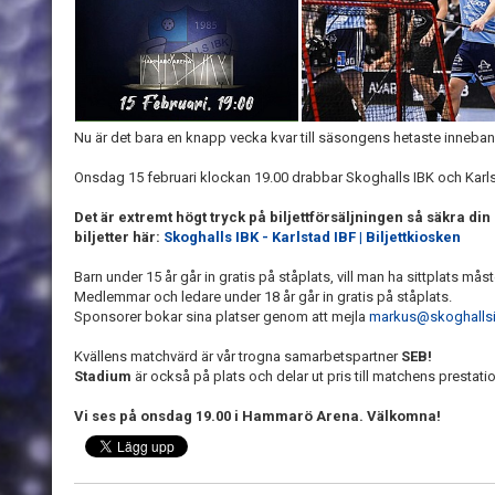
Nu är det bara en knapp vecka kvar till säsongens hetaste inneb
Onsdag 15 februari klockan 19.00 drabbar Skoghalls IBK och Karlst
Det är extremt högt tryck på biljettförsäljningen så säkra din 
biljetter här:
Skoghalls IBK - Karlstad IBF | Biljettkiosken
Barn under 15 år går in gratis på ståplats, vill man ha sittplats må
Medlemmar och ledare under 18 år går in gratis på ståplats.
Sponsorer bokar sina platser genom att mejla
markus@skoghalls
Kvällens matchvärd är vår trogna samarbetspartner
SEB!
Stadium
är också på plats och delar ut pris till matchens prestati
Vi ses på onsdag 19.00 i Hammarö Arena. Välkomna!