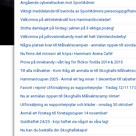
Angående cyberattacken mot SportAdmin
Viktigt meddelande till berörda av SportAdmins personuppgiftsin
Välkomna på aktivitetskväll hos Hammaröbostäder!
Stötta damlaget på lördag i jakten på 3 viktiga poäng!
Välkomna på jullovsinnebandy med ett hett Värmlandsderby!
Några platser kvar till Målvaktscampen - anmälan öppen till sönda
Nu finns det mössor att köpa i Hammarö Arena Café!
Prova på innebandy i vårt lag för flickor födda 2014 & 2015
Till alla målvakter - Kom ihåg att anmäla er till Skoghalls Målvakts
Hammaröcupen 2025 - Anmäl ert lag innan 1 december till rabatte
Favorit i repris! Utförsäljning av supporterprylar - Tisdag 12/11 17.
Nu är anmälan öppen till Skoghalls Målvaktscamp Vinter!
Utförsäljning av supporterprylar och kläder - onsdag 30 oktober!
Anmäl ert företag till företagscupen 14 november!
Guldhäftet 24/25 - köp häftet via något av våra lag!
Nu kan du beställa din Skoghallskeps!