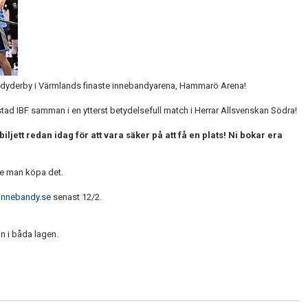
andyderby i Värmlands finaste innebandyarena, Hammarö Arena!
ad IBF samman i en ytterst betydelsefull match i Herrar Allsvenskan Södra!
biljett redan idag för att vara säker på att få en plats! Ni bokar era
ste man köpa det.
innebandy.se
senast 12/2.
on i båda lagen.