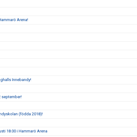
i Hammarö Arena!
oghalls Innebandy!
2 september!
andyskolan (födda 2018)!
gusti 18.00 i Hammarö Arena