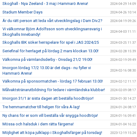
Skoghall - Nya Zeeland - 3 maj i Hammarö Arena!
2024-04-29 14:09
Stadium Member Days
2024-04-26 10:14
Är du rätt person att leda vårt utvecklingslag i Dam Div.2?
2024-04-19 09:26
Vi välkomnar Björn Adolfsson som utvecklingsansvarig i
2024-04-03 11:11
Skoghalls Innebandy!
Skoghalls IBK söker herrspelare för spel i JAS 2024/25
2024-03-25 11:37
Seriefinal för herrlaget på lördag 2 mars klockan 13.00!
2024-02-28 15:39
Välkomna på värmlandsderby - Onsdag 21/2 19.00!
2024-02-19 09:49
Imorgon lördag 17/2 13.00 är det dags - nu fyller vi
2024-02-16 08:30
Hammarö Arena!
Välkomna på sponsormatchen - lördag 17 februari 13.00!
2024-02-12 11:17
Målvaktstränarutbildning för ledare i värmländska klubbar!
2024-02-09 08:17
Imorgon 31/1 är sista dagen att beställa hoodtröjor!
2024-01-30 14:27
Tre hemmamatcher till helgen för våra A-lag!
2024-01-24 08:17
Ny chans för er som vill beställa vår snygga hoodtröja!
2024-01-16 09:41
Mössa och halsduk i dem rätta färgerna!
2024-01-04 16:22
Möjlighet att köpa julklapp i Skoghallsfärger på torsdag!
2023-12-19 15:24