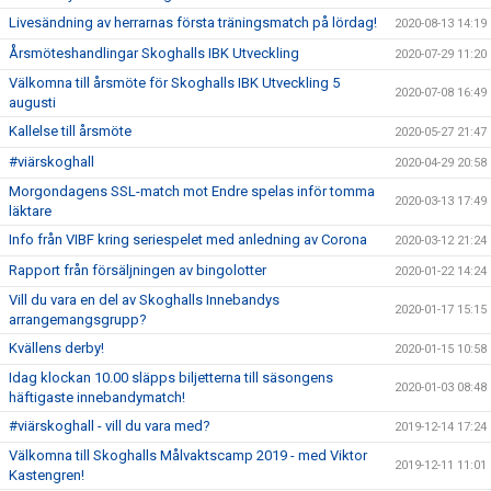
Livesändning av herrarnas första träningsmatch på lördag!
2020-08-13 14:19
Årsmöteshandlingar Skoghalls IBK Utveckling
2020-07-29 11:20
Välkomna till årsmöte för Skoghalls IBK Utveckling 5
2020-07-08 16:49
augusti
Kallelse till årsmöte
2020-05-27 21:47
#viärskoghall
2020-04-29 20:58
Morgondagens SSL-match mot Endre spelas inför tomma
2020-03-13 17:49
läktare
Info från VIBF kring seriespelet med anledning av Corona
2020-03-12 21:24
Rapport från försäljningen av bingolotter
2020-01-22 14:24
Vill du vara en del av Skoghalls Innebandys
2020-01-17 15:15
arrangemangsgrupp?
Kvällens derby!
2020-01-15 10:58
Idag klockan 10.00 släpps biljetterna till säsongens
2020-01-03 08:48
häftigaste innebandymatch!
#viärskoghall - vill du vara med?
2019-12-14 17:24
Välkomna till Skoghalls Målvaktscamp 2019 - med Viktor
2019-12-11 11:01
Kastengren!