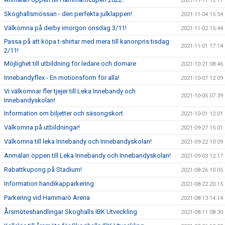
2021-11-11 12:17
Skoghallsmössan - den perfekta julklappen!
2021-11-04 15:54
Välkomna på derby imorgon onsdag 3/11!
2021-11-02 15:44
Passa på att köpa t-shirtar med mera till kanonpris tisdag
2021-11-01 17:14
2/11!
Möjlighet till utbildning för ledare och domare
2021-10-21 08:46
Innebandyflex - En motionsform för alla!
2021-10-07 12:09
Vi välkomnar fler tjejer till Leka Innebandy och
2021-10-05 07:39
Innebandyskolan!
Information om biljetter och säsongskort
2021-10-01 12:01
Välkomna på utbildningar!
2021-09-27 15:01
Välkomna till leka Innebandy och Innebandyskolan!
2021-09-22 10:09
Anmälan öppen till Leka Innebandy och Innebandyskolan!
2021-09-03 12:17
Rabattkupong på Stadium!
2021-08-26 10:05
Information handikapparkering
2021-08-22 20:15
Parkering vid Hammarö Arena
2021-08-13 14:14
Årsmöteshandlingar Skoghalls IBK Utveckling
2021-08-11 08:30