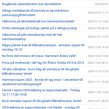
Angående cyberattacken mot SportAdmin
2025-03-01
Viktigt meddelande till berörda av SportAdmins
2025-02-05 11:16
personuppgiftsincident
Välkomna på aktivitetskväll hos Hammaröbostäder!
2025-01-13 13:06
Stötta damlaget på lördag i jakten på 3 viktiga poäng!
2025-01-08 08:49
Välkomna på jullovsinnebandy med ett hett
2025-01-01 13:19
Värmlandsderby!
Några platser kvar till Målvaktscampen - anmälan öppen till
2024-12-09 14:00
söndag 15/12!
Nu finns det mössor att köpa i Hammarö Arena Café!
2024-12-03 13:30
Prova på innebandy i vårt lag för flickor födda 2014 & 2015
2024-12-03 08:14
Till alla målvakter - Kom ihåg att anmäla er till Skoghalls
2024-11-19 15:39
Målvaktscamp Vinter!
Hammaröcupen 2025 - Anmäl ert lag innan 1 december till
2024-11-11 16:30
rabatterad anmälningsavgift
Favorit i repris! Utförsäljning av supporterprylar - Tisdag
2024-11-06 13:44
12/11 17.00-19.00
Nu är anmälan öppen till Skoghalls Målvaktscamp Vinter!
2024-10-31 08:35
Utförsäljning av supporterprylar och kläder - onsdag 30