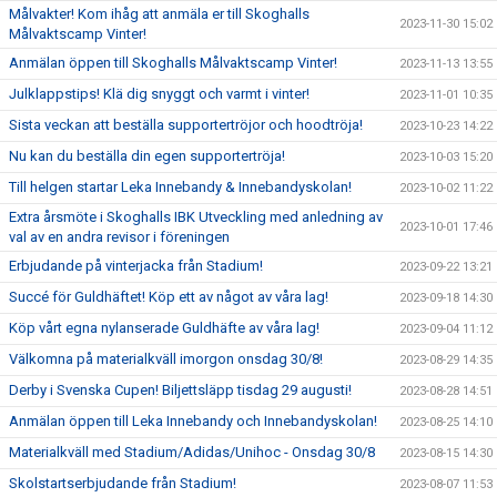
Målvakter! Kom ihåg att anmäla er till Skoghalls
2023-11-30 15:02
Målvaktscamp Vinter!
Anmälan öppen till Skoghalls Målvaktscamp Vinter!
2023-11-13 13:55
Julklappstips! Klä dig snyggt och varmt i vinter!
2023-11-01 10:35
Sista veckan att beställa supportertröjor och hoodtröja!
2023-10-23 14:22
Nu kan du beställa din egen supportertröja!
2023-10-03 15:20
Till helgen startar Leka Innebandy & Innebandyskolan!
2023-10-02 11:22
Extra årsmöte i Skoghalls IBK Utveckling med anledning av
2023-10-01 17:46
val av en andra revisor i föreningen
Erbjudande på vinterjacka från Stadium!
2023-09-22 13:21
Succé för Guldhäftet! Köp ett av något av våra lag!
2023-09-18 14:30
Köp vårt egna nylanserade Guldhäfte av våra lag!
2023-09-04 11:12
Välkomna på materialkväll imorgon onsdag 30/8!
2023-08-29 14:35
Derby i Svenska Cupen! Biljettsläpp tisdag 29 augusti!
2023-08-28 14:51
Anmälan öppen till Leka Innebandy och Innebandyskolan!
2023-08-25 14:10
Materialkväll med Stadium/Adidas/Unihoc - Onsdag 30/8
2023-08-15 14:30
Skolstartserbjudande från Stadium!
2023-08-07 11:53