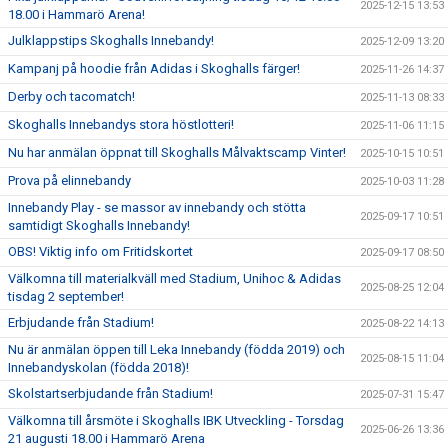
2025-12-15 13:53
18.00 i Hammarö Arena!
Julklappstips Skoghalls Innebandy!
2025-12-09 13:20
Kampanj på hoodie från Adidas i Skoghalls färger!
2025-11-26 14:37
Derby och tacomatch!
2025-11-13 08:33
Skoghalls Innebandys stora höstlotteri!
2025-11-06 11:15
Nu har anmälan öppnat till Skoghalls Målvaktscamp Vinter!
2025-10-15 10:51
Prova på elinnebandy
2025-10-03 11:28
Innebandy Play - se massor av innebandy och stötta
2025-09-17 10:51
samtidigt Skoghalls Innebandy!
OBS! Viktig info om Fritidskortet
2025-09-17 08:50
Välkomna till materialkväll med Stadium, Unihoc & Adidas
2025-08-25 12:04
tisdag 2 september!
Erbjudande från Stadium!
2025-08-22 14:13
Nu är anmälan öppen till Leka Innebandy (födda 2019) och
2025-08-15 11:04
Innebandyskolan (födda 2018)!
Skolstartserbjudande från Stadium!
2025-07-31 15:47
Välkomna till årsmöte i Skoghalls IBK Utveckling - Torsdag
2025-06-26 13:36
21 augusti 18.00 i Hammarö Arena