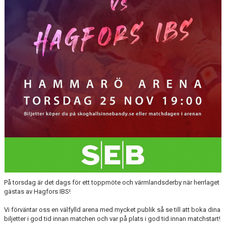
KONTAKTUPPGIFTER VÅRA LAG
På torsdag är det dags för ett toppmöte och värmlandsderby när herrlaget
gästas av Hagfors IBS!
Vi förväntar oss en välfylld arena med mycket publik så se till att boka dina
biljetter i god tid innan matchen och var på plats i god tid innan matchstart!