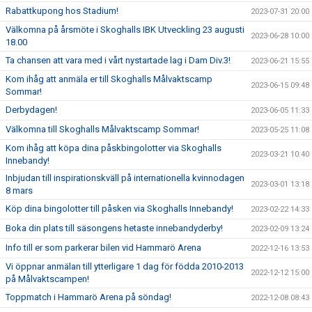
Rabattkupong hos Stadium!
2023-07-31 20:00
Välkomna på årsmöte i Skoghalls IBK Utveckling 23 augusti
2023-06-28 10:00
18.00
Ta chansen att vara med i vårt nystartade lag i Dam Div.3!
2023-06-21 15:55
Kom ihåg att anmäla er till Skoghalls Målvaktscamp
2023-06-15 09:48
Sommar!
Derbydagen!
2023-06-05 11:33
Välkomna till Skoghalls Målvaktscamp Sommar!
2023-05-25 11:08
Kom ihåg att köpa dina påskbingolotter via Skoghalls
2023-03-21 10:40
Innebandy!
Inbjudan till inspirationskväll på internationella kvinnodagen
2023-03-01 13:18
8 mars
Köp dina bingolotter till påsken via Skoghalls Innebandy!
2023-02-22 14:33
Boka din plats till säsongens hetaste innebandyderby!
2023-02-09 13:24
Info till er som parkerar bilen vid Hammarö Arena
2022-12-16 13:53
Vi öppnar anmälan till ytterligare 1 dag för födda 2010-2013
2022-12-12 15:00
på Målvaktscampen!
Toppmatch i Hammarö Arena på söndag!
2022-12-08 08:43