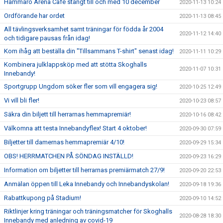
Hammarö Arena Café stängt till och med 10 december
2020-11-13 10:24
Ordförande har ordet
2020-11-13 08:45
All tävlingsverksamhet samt träningar för födda år 2004
2020-11-12 14:40
och tidigare pausas från idag!
Kom ihåg att beställa din "Tillsammans T-shirt" senast idag!
2020-11-11 10:29
Kombinera julklappsköp med att stötta Skoghalls
2020-11-07 10:31
Innebandy!
Sportgrupp Ungdom söker fler som vill engagera sig!
2020-10-25 12:49
Vi vill bli fler!
2020-10-23 08:57
Säkra din biljett till herrarnas hemmapremiär!
2020-10-16 08:42
Välkomna att testa Innebandyflex! Start 4 oktober!
2020-09-30 07:59
Biljetter till damernas hemmapremiär 4/10!
2020-09-29 15:34
OBS! HERRMATCHEN PÅ SÖNDAG INSTÄLLD!
2020-09-23 16:29
Information om biljetter till herrarnas premiärmatch 27/9!
2020-09-20 22:53
Anmälan öppen till Leka Innebandy och Innebandyskolan!
2020-09-18 19:36
Rabattkupong på Stadium!
2020-09-10 14:52
Riktlinjer kring träningar och träningsmatcher för Skoghalls
2020-08-28 18:30
Innebandy med anledning av covid-19