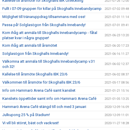
Kallelse till årsmöte för Skoghalls IBK Utveckling
2021-07-26 12:00
Fullt i 07-09 gruppen för killar på Skoghalls Innebandycamp
2021-07-02 09:48
Möjlighet till tränaruppdrag tillsammans med oss!
2021-07-01 11:14
Passa på! Solglasögon från Skoghalls Innebandy!
2021-07-01 09:41
Kom ihåg att anmäla till Skoghalls Innebandycamp - fåtal
2021-06-23 13:20
platser kvar i några grupper!
Kom ihåg att anmäla till årsmötet
2021-06-20 17:23
Solglasögon från Skoghalls Innebandy!
2021-06-16 11:27
Välkomna att anmäla till Skoghalls Innebandycamp v.31
2021-06-02 12:37
och 32!
Kallelse till årsmöte Skoghalls IBK 23/6
2021-06-02 08:37
Välkommen till årsmöte för Skoghalls IBK 23/6
2021-05-17 08:56
Info om Hammarö Arena Café samt kansliet
2021-01-21 15:16
Kansliets öppettider samt info om Hammarö Arena Café
2021-01-05 13:25
Hammarö Arena Café stängd till och med 3 januari
2020-12-09 16:09
Julkupong 25 % på Stadium!
2020-12-09 11:01
Vi vill bli störst, bäst och vackrast!
2020-11-27 18:28