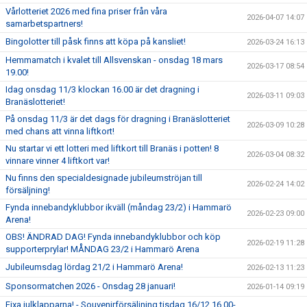
Vårlotteriet 2026 med fina priser från våra
2026-04-07 14:07
samarbetspartners!
Bingolotter till påsk finns att köpa på kansliet!
2026-03-24 16:13
Hemmamatch i kvalet till Allsvenskan - onsdag 18 mars
2026-03-17 08:54
19.00!
Idag onsdag 11/3 klockan 16.00 är det dragning i
2026-03-11 09:03
Branäslotteriet!
På onsdag 11/3 är det dags för dragning i Branäslotteriet
2026-03-09 10:28
med chans att vinna liftkort!
Nu startar vi ett lotteri med liftkort till Branäs i potten! 8
2026-03-04 08:32
vinnare vinner 4 liftkort var!
Nu finns den specialdesignade jubileumströjan till
2026-02-24 14:02
försäljning!
Fynda innebandyklubbor ikväll (måndag 23/2) i Hammarö
2026-02-23 09:00
Arena!
OBS! ÄNDRAD DAG! Fynda innebandyklubbor och köp
2026-02-19 11:28
supporterprylar! MÅNDAG 23/2 i Hammarö Arena
Jubileumsdag lördag 21/2 i Hammarö Arena!
2026-02-13 11:23
Sponsormatchen 2026 - Onsdag 28 januari!
2026-01-14 09:19
Fixa julklapparna! - Souvenirförsäljning tisdag 16/12 16.00-