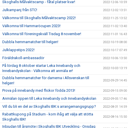
Skoghalls Målvaktscamp - fåtal platser kvar!
2022-12-06 10:59
Julkampanj från STC!
2022-12-02 13:51
Välkomna till Skoghalls Målvaktscamp 2022!
2022-11-25 13:52
Välkomna till Hammaröcupen 2023!
2022-11-02 13:40
Välkomna till föreningskväll Tisdag 8 november!
2022-11-01 16:43
Dubbla hemmamatcher till helgen!
2022-10-19 08:00
Julklappstips 2022!
2022-10-17 07:49
Föräldrakoll-ambassadör
2022-10-06 13:50
På lördag 8 oktober startar Leka Innebandy och
2022-10-03 13:19
Innebandyskolan - Välkomna att anmäla er!
Dubbla hemmamatcher för damerna i Allsvenskan till
2022-09-29 14:45
helgen!
Prova på innebandy med flickor födda 2013!
2022-09-15 09:00
Anmälan öppen till Leka Innebandy och Innebandyskolan
2022-09-05 17:46
Vill du bli en del av Skoghalls IBK:s arrangemangsgrupp?
2022-08-31 14:59
Rabattkupong på Stadium - kom ihåg att välja att stötta
2022-08-16 15:50
Skoghalls IBK!
Inbjudan till årsmöte i Skoghalls IBK Utveckling - Onsdag