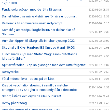
2022-07-27 14:20
17/8 18.00
Fynda solglasögon med de rätta färgerna!
2022-06-28 08:34
Daniel Friberg ny målvaktstränare för våra ungdomar!
2022-06-02 15:36
Välkomna till sommarens innebandycamp!
2022-05-20 10:10
Kom ihåg att stödja Skoghalls IBK när du handlar på
2022-05-12 13:32
Stadium!
Anmälan öppen till Skoghalls Innebandycamp 2022!
2022-05-02 09:09
Skoghalls IBK vs. Hagfors IBS Onsdag 6 april 19.00!
2022-04-04 12:08
Lunchsnack 28/3 med Stefan Wagnsson - "Stöttande
2022-03-22 14:50
idrottsföräldrar"
Njut av vårsolen - köp solglasögon med dem rätta färgerna!
2022-03-07 13:02
Derbyvecka!
2022-02-22 12:56
Fåtal mössor kvar - passa på att köp!
2022-01-11 13:24
Krav på vaccinationsbevis på samtliga matcher
2021-11-30 11:33
arrangerade av Skoghalls Innebandy från 1 december
Smörgåstårta och dryck till alla i publiken!
2021-11-26 09:47
Derby på torsdag!
2021-11-23 12:48
Anmälan öppen till Hammaröcupen 2022!