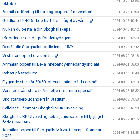
2024-10-24 13:56
oktober!
Anmäl ert företag till företagscupen 14 november!
2024-10-24 11:00
Guldhäftet 24/25 - köp häftet via något av våra lag!
2024-10-15 10:44
Nu kan du beställa din Skoghallskeps!
2024-10-10 10:12
På lördag är det dags för derbydagen!
2024-09-10 13:33
Beställ din Skoghallshoodie innan 15/9!
2024-09-09 11:42
Vi startar upp ett division 5-lag!
2024-08-29 08:18
Anmälan öppen till Leka Innebandy/Innebandyskolan!
2024-08-21 08:00
Rabatt på Stadium!
2024-08-16 08:40
Flygande start för 50/50-lotteriet - häng på du också!
2024-08-13 13:10
Var med i vårt stora 50/50-lotteri - sommarspecial!
2024-08-06 15:32
Skolstartserbjudande från Stadium!
2024-08-02 09:53
Kallelse till årsmöte Skoghalls IBK Utveckling
2024-07-30 16:23
Skoghalls IBK Utveckling söker juniorspelare till tjejlaget
2024-05-22 10:15
födda 09-08-07
Anmälan öppen till Skoghalls Målvaktscamp - Sommar
2024-05-13 13:38
2024