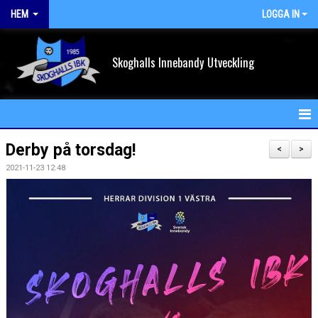
HEM
LOGGA IN
Skoghalls Innebandy Utveckling
HEM
Derby på torsdag!
<
>
2021-11-23 12:48
NYHETER
FÖRENINGEN
KALENDER
VÅRA LAG/TRÄNARE
MATCHER