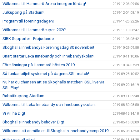
Välkomna till Hammarö Arena imorgon lördag!
2019-12-06 09:56
Julkupong på Stadium!
2019-12-04 08:19
Program till föreningsdagen!
2019-11-25 22:26
Välkomna till Hammaröcupen 2020!
2019-11-13 08:47
SIBK Supporter - Erbjudande
2019-11-06 08:42
Skoghalls Innebandys Föreningsdag 30 november!
2019-10-29 09:58
Snart startar Leka Innebandy och Innebandyskolan!
2019-10-11 10:06
Föreläsningar på Hammarö hösten 2019
2019-10-04 07:39
Så funkar biljettsystemet på dagens SSL-match!
2019-09-28 10:52
Nu har du chansen att se Skoghalls matcher i SSL live via
2019-09-20 16:19
SSL Play!
Rabattkupong Stadium
2019-09-11 09:48
Välkomna till Leka Innebandy och Innebandyskolan!
2019-08-30 08:50
Vi vill ha Dig!
2019-08-16 14:18
Skoghalls Innebandy behöver Dig!
2019-05-16 08:09
Välkomna att anmäla er till Skoghalls Innebandycamp 2019!
2019-05-08 13:50
Hjälp oss att växa!
2019-04-16 18:38