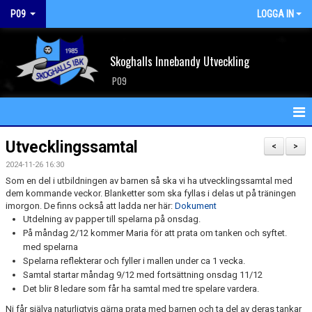
P09
LOGGA IN
Skoghalls Innebandy Utveckling
P09
HEM
Utvecklingssamtal
<
>
2024-11-26 16:30
NYHETER
Som en del i utbildningen av barnen så ska vi ha utvecklingssamtal med
dem kommande veckor. Blanketter som ska fyllas i delas ut på träningen
KALENDER
imorgon. De finns också att ladda ner här:
Dokument
Utdelning av papper till spelarna på onsdag.
MATCHER
På måndag 2/12 kommer Maria för att prata om tanken och syftet.
med spelarna
TRUPPEN
Spelarna reflekterar och fyller i mallen under ca 1 vecka.
Samtal startar måndag 9/12 med fortsättning onsdag 11/12
Det blir 8 ledare som får ha samtal med tre spelare vardera.
BILDGALLERI
Ni får själva naturligtvis gärna prata med barnen och ta del av deras tankar