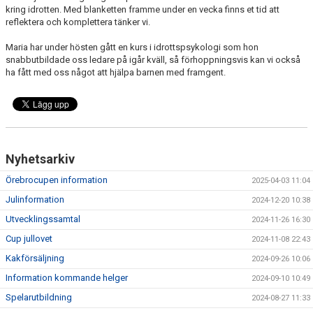
DOKUMENT
kring idrotten. Med blanketten framme under en vecka finns et tid att
reflektera och komplettera tänker vi.
KONTAKT
Maria har under hösten gått en kurs i idrottspsykologi som hon
snabbutbildade oss ledare på igår kväll, så förhoppningsvis kan vi också
ha fått med oss något att hjälpa barnen med framgent.
Nyhetsarkiv
Örebrocupen information
2025-04-03 11:04
Julinformation
2024-12-20 10:38
Utvecklingssamtal
2024-11-26 16:30
Cup jullovet
2024-11-08 22:43
Kakförsäljning
2024-09-26 10:06
Information kommande helger
2024-09-10 10:49
Spelarutbildning
2024-08-27 11:33