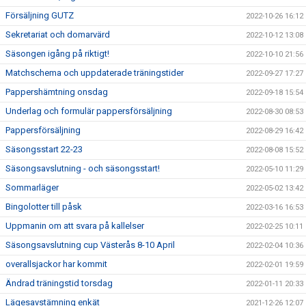
Försäljning GUTZ
2022-10-26 16:12
Sekretariat och domarvärd
2022-10-12 13:08
Säsongen igång på riktigt!
2022-10-10 21:56
Matchschema och uppdaterade träningstider
2022-09-27 17:27
Pappershämtning onsdag
2022-09-18 15:54
Underlag och formulär pappersförsäljning
2022-08-30 08:53
Pappersförsäljning
2022-08-29 16:42
Säsongsstart 22-23
2022-08-08 15:52
Säsongsavslutning - och säsongsstart!
2022-05-10 11:29
Sommarläger
2022-05-02 13:42
Bingolotter till påsk
2022-03-16 16:53
Uppmanin om att svara på kallelser
2022-02-25 10:11
Säsongsavslutning cup Västerås 8-10 April
2022-02-04 10:36
overallsjackor har kommit
2022-02-01 19:59
Ändrad träningstid torsdag
2022-01-11 20:33
Lägesavstämning enkät
2021-12-26 12:07