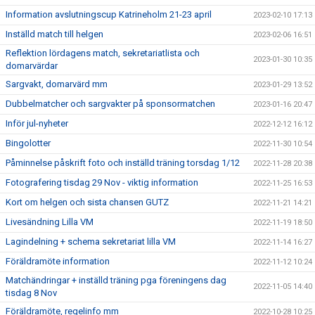
Information avslutningscup Katrineholm 21-23 april
2023-02-10 17:13
Inställd match till helgen
2023-02-06 16:51
Reflektion lördagens match, sekretariatlista och
2023-01-30 10:35
domarvärdar
Sargvakt, domarvärd mm
2023-01-29 13:52
Dubbelmatcher och sargvakter på sponsormatchen
2023-01-16 20:47
Inför jul-nyheter
2022-12-12 16:12
Bingolotter
2022-11-30 10:54
Påminnelse påskrift foto och inställd träning torsdag 1/12
2022-11-28 20:38
Fotografering tisdag 29 Nov - viktig information
2022-11-25 16:53
Kort om helgen och sista chansen GUTZ
2022-11-21 14:21
Livesändning Lilla VM
2022-11-19 18:50
Lagindelning + schema sekretariat lilla VM
2022-11-14 16:27
Föräldramöte information
2022-11-12 10:24
Matchändringar + inställd träning pga föreningens dag
2022-11-05 14:40
tisdag 8 Nov
Föräldramöte, regelinfo mm
2022-10-28 10:25