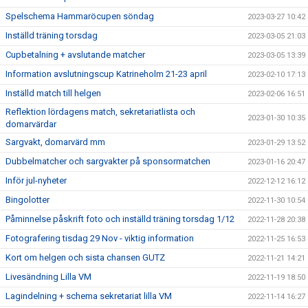
Spelschema Hammaröcupen söndag
2023-03-27 10:42
Inställd träning torsdag
2023-03-05 21:03
Cupbetalning + avslutande matcher
2023-03-05 13:39
Information avslutningscup Katrineholm 21-23 april
2023-02-10 17:13
Inställd match till helgen
2023-02-06 16:51
Reflektion lördagens match, sekretariatlista och
2023-01-30 10:35
domarvärdar
Sargvakt, domarvärd mm
2023-01-29 13:52
Dubbelmatcher och sargvakter på sponsormatchen
2023-01-16 20:47
Inför jul-nyheter
2022-12-12 16:12
Bingolotter
2022-11-30 10:54
Påminnelse påskrift foto och inställd träning torsdag 1/12
2022-11-28 20:38
Fotografering tisdag 29 Nov - viktig information
2022-11-25 16:53
Kort om helgen och sista chansen GUTZ
2022-11-21 14:21
Livesändning Lilla VM
2022-11-19 18:50
Lagindelning + schema sekretariat lilla VM
2022-11-14 16:27