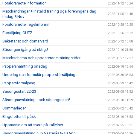
Föräldramöte information
2022-11-12 10:24
Matchändringar + inställd träning pga föreningens dag
2022-11-05 14:40
tisdag 8 Nov
Föräldramöte, regelinfo mm
2022-10-28 10:25
Försäljning GUTZ
2022-10-26 16:12
Sekretariat och domarvärd
2022-10-12 13:08
Säsongen igång på riktigt!
2022-10-10 21:56
Matchschema och uppdaterade träningstider
2022-09-27 17:27
Pappershämtning onsdag
2022-09-18 15:54
Underlag och formulär pappersförsäljning
2022-08-30 08:53
Pappersförsäljning
2022-08-29 16:42
Säsongsstart 22-23
2022-08-08 15:52
Säsongsavslutning - och säsongsstart!
2022-05-10 11:29
Sommarläger
2022-05-02 13:42
Bingolotter till påsk
2022-03-16 16:53
Uppmanin om att svara på kallelser
2022-02-25 10:11
Säsongsavslutning cup Västerås 8-10 April
2022-02-04 10:36