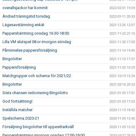
overallsjackor har kommit
2022-02-01 19:59
Ändrad träningstid torsdag
2022-01-11 20:33
Lägesavstämning enkät
2021-12-26 12:07
Pappershämtning onsdag 16:30-18:00
2021-11-22 21:10
Lilla VM slutspel 08:or imorgon söndag
2021-11-20 17:03
Påminnelse pappersförsäljning
2021-11-14 19:40
Bingolotter
2021-11-10 17:07
Pappersförsäljning
2021-11-02 10:29
Matchgrupper och schema för 2021/22
2021-10-19 15:24
Bingolotter
2021-03-16 20:53
Sista chansen redovisning Bingolotto
2021-01-05 17:01
God fortsättning!
2021-01-03 17:02
Inställda matcher
2020-11-13 18:42
Spelschema 2020-21
2020-11-09 15:40
Försäljning bingolotter till uppesittarkväll
2020-11-09 15:22
Pappershämtning imorgon onsdag 17:00-19:00
2020-10-27 20:03