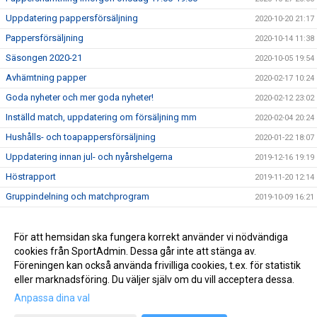
Uppdatering pappersförsäljning
2020-10-20 21:17
Pappersförsäljning
2020-10-14 11:38
Säsongen 2020-21
2020-10-05 19:54
Avhämtning papper
2020-02-17 10:24
Goda nyheter och mer goda nyheter!
2020-02-12 23:02
Inställd match, uppdatering om försäljning mm
2020-02-04 20:24
Hushålls- och toapappersförsäljning
2020-01-22 18:07
Uppdatering innan jul- och nyårshelgerna
2019-12-16 19:19
Höstrapport
2019-11-20 12:14
Gruppindelning och matchprogram
2019-10-09 16:21
Seriesidor
2019-10-04 11:57
Säsongsupplägg
För att hemsidan ska fungera korrekt använder vi nödvändiga
2019-10-03 10:35
cookies från SportAdmin. Dessa går inte att stänga av.
Säsongsstart
2019-08-23 18:36
Föreningen kan också använda frivilliga cookies, t.ex. för statistik
eller marknadsföring. Du väljer själv om du vill acceptera dessa.
Anpassa dina val