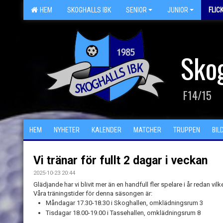
HEM
SKOGHALLS IBK
SENIOR
JUNIOR
FLIC
Skog
F14/15
HEM
NYHETER
KALENDER
MATCHER
TRUPPEN
BIL
Vi tränar för fullt 2 dagar i veckan
2025-10-23 20:44
Glädjande har vi blivit mer än en handfull fler spelare i år redan vilke
Våra träningstider för denna säsongen är:
Måndagar 17.30-18.30 i Skoghallen, omklädningsrum 3
Tisdagar 18.00-19.00 i Tassehallen, omklädningsrum 8