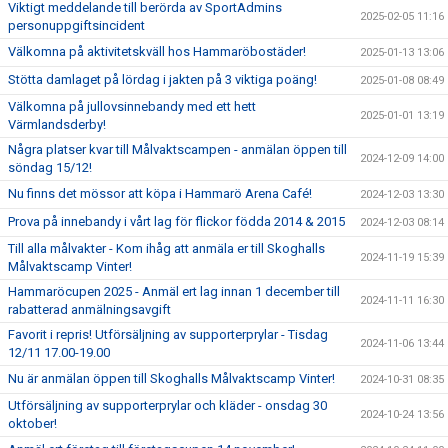
Viktigt meddelande till berörda av SportAdmins
2025-02-05 11:16
personuppgiftsincident
Välkomna på aktivitetskväll hos Hammaröbostäder!
2025-01-13 13:06
Stötta damlaget på lördag i jakten på 3 viktiga poäng!
2025-01-08 08:49
Välkomna på jullovsinnebandy med ett hett
2025-01-01 13:19
Värmlandsderby!
Några platser kvar till Målvaktscampen - anmälan öppen till
2024-12-09 14:00
söndag 15/12!
Nu finns det mössor att köpa i Hammarö Arena Café!
2024-12-03 13:30
Prova på innebandy i vårt lag för flickor födda 2014 & 2015
2024-12-03 08:14
Till alla målvakter - Kom ihåg att anmäla er till Skoghalls
2024-11-19 15:39
Målvaktscamp Vinter!
Hammaröcupen 2025 - Anmäl ert lag innan 1 december till
2024-11-11 16:30
rabatterad anmälningsavgift
Favorit i repris! Utförsäljning av supporterprylar - Tisdag
2024-11-06 13:44
12/11 17.00-19.00
Nu är anmälan öppen till Skoghalls Målvaktscamp Vinter!
2024-10-31 08:35
Utförsäljning av supporterprylar och kläder - onsdag 30
2024-10-24 13:56
oktober!