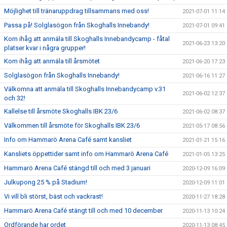
Möjlighet till tränaruppdrag tillsammans med oss!
2021-07-01 11:14
Passa på! Solglasögon från Skoghalls Innebandy!
2021-07-01 09:41
Kom ihåg att anmäla till Skoghalls Innebandycamp - fåtal
2021-06-23 13:20
platser kvar i några grupper!
Kom ihåg att anmäla till årsmötet
2021-06-20 17:23
Solglasögon från Skoghalls Innebandy!
2021-06-16 11:27
Välkomna att anmäla till Skoghalls Innebandycamp v.31
2021-06-02 12:37
och 32!
Kallelse till årsmöte Skoghalls IBK 23/6
2021-06-02 08:37
Välkommen till årsmöte för Skoghalls IBK 23/6
2021-05-17 08:56
Info om Hammarö Arena Café samt kansliet
2021-01-21 15:16
Kansliets öppettider samt info om Hammarö Arena Café
2021-01-05 13:25
Hammarö Arena Café stängd till och med 3 januari
2020-12-09 16:09
Julkupong 25 % på Stadium!
2020-12-09 11:01
Vi vill bli störst, bäst och vackrast!
2020-11-27 18:28
Hammarö Arena Café stängt till och med 10 december
2020-11-13 10:24
Ordförande har ordet
2020-11-13 08:45