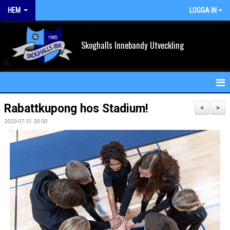
HEM
LOGGA IN
Skoghalls Innebandy Utveckling
HEM
Rabattkupong hos Stadium!
<
>
2023-07-31 20:00
NYHETER
FÖRENINGEN
KALENDER
VÅRA LAG/TRÄNARE
MATCHER