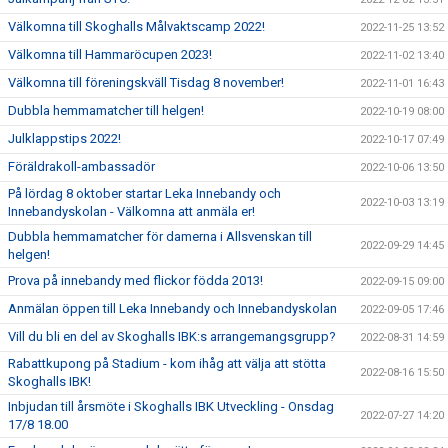
Välkomna till Skoghalls Målvaktscamp 2022!
2022-11-25 13:52
Välkomna till Hammaröcupen 2023!
2022-11-02 13:40
Välkomna till föreningskväll Tisdag 8 november!
2022-11-01 16:43
Dubbla hemmamatcher till helgen!
2022-10-19 08:00
Julklappstips 2022!
2022-10-17 07:49
Föräldrakoll-ambassadör
2022-10-06 13:50
På lördag 8 oktober startar Leka Innebandy och
2022-10-03 13:19
Innebandyskolan - Välkomna att anmäla er!
Dubbla hemmamatcher för damerna i Allsvenskan till
2022-09-29 14:45
helgen!
Prova på innebandy med flickor födda 2013!
2022-09-15 09:00
Anmälan öppen till Leka Innebandy och Innebandyskolan
2022-09-05 17:46
Vill du bli en del av Skoghalls IBK:s arrangemangsgrupp?
2022-08-31 14:59
Rabattkupong på Stadium - kom ihåg att välja att stötta
2022-08-16 15:50
Skoghalls IBK!
Inbjudan till årsmöte i Skoghalls IBK Utveckling - Onsdag
2022-07-27 14:20
17/8 18.00