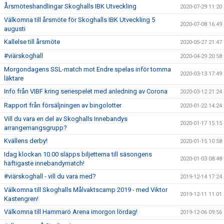
Årsmöteshandlingar Skoghalls IBK Utveckling
2020-07-29 11:20
Välkomna till årsmöte för Skoghalls IBK Utveckling 5
2020-07-08 16:49
augusti
Kallelse till årsmöte
2020-05-27 21:47
#viärskoghall
2020-04-29 20:58
Morgondagens SSL-match mot Endre spelas inför tomma
2020-03-13 17:49
läktare
Info från VIBF kring seriespelet med anledning av Corona
2020-03-12 21:24
Rapport från försäljningen av bingolotter
2020-01-22 14:24
Vill du vara en del av Skoghalls Innebandys
2020-01-17 15:15
arrangemangsgrupp?
Kvällens derby!
2020-01-15 10:58
Idag klockan 10.00 släpps biljetterna till säsongens
2020-01-03 08:48
häftigaste innebandymatch!
#viärskoghall - vill du vara med?
2019-12-14 17:24
Välkomna till Skoghalls Målvaktscamp 2019 - med Viktor
2019-12-11 11:01
Kastengren!
Välkomna till Hammarö Arena imorgon lördag!
2019-12-06 09:56