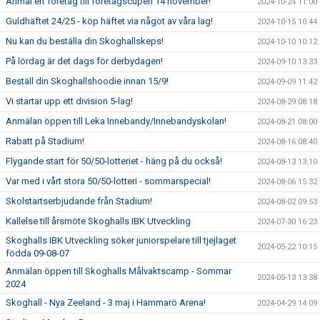
Anmäl ert företag till företagscupen 14 november!
2024-10-24 11:00
Guldhäftet 24/25 - köp häftet via något av våra lag!
2024-10-15 10:44
Nu kan du beställa din Skoghallskeps!
2024-10-10 10:12
På lördag är det dags för derbydagen!
2024-09-10 13:33
Beställ din Skoghallshoodie innan 15/9!
2024-09-09 11:42
Vi startar upp ett division 5-lag!
2024-08-29 08:18
Anmälan öppen till Leka Innebandy/Innebandyskolan!
2024-08-21 08:00
Rabatt på Stadium!
2024-08-16 08:40
Flygande start för 50/50-lotteriet - häng på du också!
2024-08-13 13:10
Var med i vårt stora 50/50-lotteri - sommarspecial!
2024-08-06 15:32
Skolstartserbjudande från Stadium!
2024-08-02 09:53
Kallelse till årsmöte Skoghalls IBK Utveckling
2024-07-30 16:23
Skoghalls IBK Utveckling söker juniorspelare till tjejlaget
2024-05-22 10:15
födda 09-08-07
Anmälan öppen till Skoghalls Målvaktscamp - Sommar
2024-05-13 13:38
2024
Skoghall - Nya Zeeland - 3 maj i Hammarö Arena!
2024-04-29 14:09