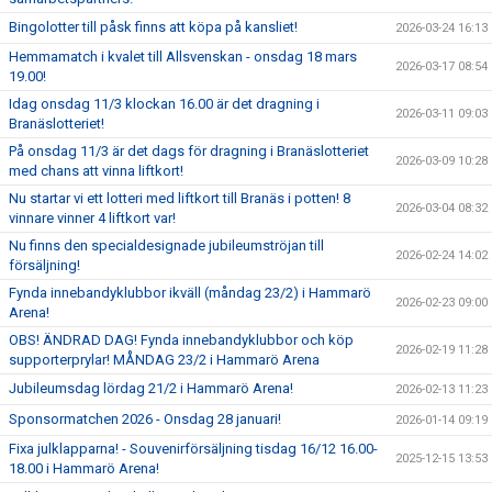
Bingolotter till påsk finns att köpa på kansliet!
2026-03-24 16:13
Hemmamatch i kvalet till Allsvenskan - onsdag 18 mars
2026-03-17 08:54
19.00!
Idag onsdag 11/3 klockan 16.00 är det dragning i
2026-03-11 09:03
Branäslotteriet!
På onsdag 11/3 är det dags för dragning i Branäslotteriet
2026-03-09 10:28
med chans att vinna liftkort!
Nu startar vi ett lotteri med liftkort till Branäs i potten! 8
2026-03-04 08:32
vinnare vinner 4 liftkort var!
Nu finns den specialdesignade jubileumströjan till
2026-02-24 14:02
försäljning!
Fynda innebandyklubbor ikväll (måndag 23/2) i Hammarö
2026-02-23 09:00
Arena!
OBS! ÄNDRAD DAG! Fynda innebandyklubbor och köp
2026-02-19 11:28
supporterprylar! MÅNDAG 23/2 i Hammarö Arena
Jubileumsdag lördag 21/2 i Hammarö Arena!
2026-02-13 11:23
Sponsormatchen 2026 - Onsdag 28 januari!
2026-01-14 09:19
Fixa julklapparna! - Souvenirförsäljning tisdag 16/12 16.00-
2025-12-15 13:53
18.00 i Hammarö Arena!