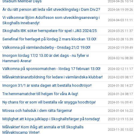
Stadium Member Days
2024-04-26 10:14
Är du rätt person att leda vårt utvecklingslag i Dam Div.2?
2024-04-19 09:26
Vi välkomnar Björn Adolfsson som utvecklingsansvarig i
2024-04-03 11:11
Skoghalls Innebandy!
Skoghalls IBK söker herrspelare för spel i JAS 2024/25
2024-03-25 11:37
Seriefinal för herrlaget på lördag 2 mars klockan 13.00!
2024-02-28 15:39
Välkomna på värmlandsderby - Onsdag 21/2 19.00!
2024-02-19 09:49
Imorgon lördag 17/2 13.00 är det dags - nu fyller vi
2024-02-16 08:30
Hammarö Arena!
Välkomna på sponsormatchen - lördag 17 februari 13.00!
2024-02-12 11:17
Målvaktstränarutbildning för ledare i värmländska klubbar!
2024-02-09 08:17
Imorgon 31/1 är sista dagen att beställa hoodtröjor!
2024-01-30 14:27
Tre hemmamatcher till helgen för våra A-lag!
2024-01-24 08:17
Ny chans för er som vill beställa vår snygga hoodtröja!
2024-01-16 09:41
Mössa och halsduk i dem rätta färgerna!
2024-01-04 16:22
Möjlighet att köpa julklapp i Skoghallsfärger på torsdag!
2023-12-19 15:24
Målvakter! Kom ihåg att anmäla er till Skoghalls
2023-11-30 15:02
Målvaktscamp Vinter!