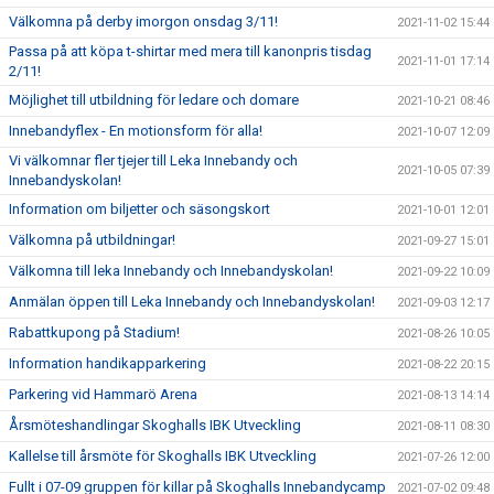
Välkomna på derby imorgon onsdag 3/11!
2021-11-02 15:44
Passa på att köpa t-shirtar med mera till kanonpris tisdag
2021-11-01 17:14
2/11!
Möjlighet till utbildning för ledare och domare
2021-10-21 08:46
Innebandyflex - En motionsform för alla!
2021-10-07 12:09
Vi välkomnar fler tjejer till Leka Innebandy och
2021-10-05 07:39
Innebandyskolan!
Information om biljetter och säsongskort
2021-10-01 12:01
Välkomna på utbildningar!
2021-09-27 15:01
Välkomna till leka Innebandy och Innebandyskolan!
2021-09-22 10:09
Anmälan öppen till Leka Innebandy och Innebandyskolan!
2021-09-03 12:17
Rabattkupong på Stadium!
2021-08-26 10:05
Information handikapparkering
2021-08-22 20:15
Parkering vid Hammarö Arena
2021-08-13 14:14
Årsmöteshandlingar Skoghalls IBK Utveckling
2021-08-11 08:30
Kallelse till årsmöte för Skoghalls IBK Utveckling
2021-07-26 12:00
Fullt i 07-09 gruppen för killar på Skoghalls Innebandycamp
2021-07-02 09:48