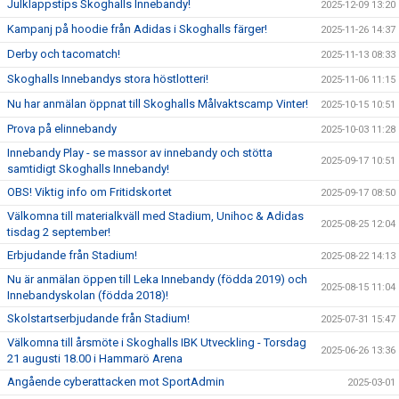
Julklappstips Skoghalls Innebandy!
2025-12-09 13:20
Kampanj på hoodie från Adidas i Skoghalls färger!
2025-11-26 14:37
Derby och tacomatch!
2025-11-13 08:33
Skoghalls Innebandys stora höstlotteri!
2025-11-06 11:15
Nu har anmälan öppnat till Skoghalls Målvaktscamp Vinter!
2025-10-15 10:51
Prova på elinnebandy
2025-10-03 11:28
Innebandy Play - se massor av innebandy och stötta
2025-09-17 10:51
samtidigt Skoghalls Innebandy!
OBS! Viktig info om Fritidskortet
2025-09-17 08:50
Välkomna till materialkväll med Stadium, Unihoc & Adidas
2025-08-25 12:04
tisdag 2 september!
Erbjudande från Stadium!
2025-08-22 14:13
Nu är anmälan öppen till Leka Innebandy (födda 2019) och
2025-08-15 11:04
Innebandyskolan (födda 2018)!
Skolstartserbjudande från Stadium!
2025-07-31 15:47
Välkomna till årsmöte i Skoghalls IBK Utveckling - Torsdag
2025-06-26 13:36
21 augusti 18.00 i Hammarö Arena
Angående cyberattacken mot SportAdmin
2025-03-01