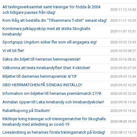
All tävlingsverksamhet samt träningar för födda år 2004
2020-11-12 14:40
och tidigare pausas från idag!
Kom ihåg att beställa din "Tillsammans T-shirt" senast idag!
2020-11-11 10:29
Kombinera julklappsköp med att stötta Skoghalls
2020-11-07 10:31
Innebandy!
Sportgrupp Ungdom söker fler som vill engagera sig!
2020-10-25 12:49
Vi vill bli fler!
2020-10-23 08:57
Säkra din biljett till herrarnas hemmapremiär!
2020-10-16 08:42
Välkomna att testa Innebandyflex! Start 4 oktober!
2020-09-30 07:59
Biljetter till damernas hemmapremiär 4/10!
2020-09-29 15:34
OBS! HERRMATCHEN PÅ SÖNDAG INSTÄLLD!
2020-09-23 16:29
Information om biljetter till herrarnas premiärmatch 27/9!
2020-09-20 22:53
Anmälan öppen till Leka Innebandy och Innebandyskolan!
2020-09-18 19:36
Rabattkupong på Stadium!
2020-09-10 14:52
Riktlinjer kring träningar och träningsmatcher för Skoghalls
2020-08-28 18:30
Innebandy med anledning av covid-19
Livesändning av herrarnas första träningsmatch på lördag!
2020-08-13 14:19