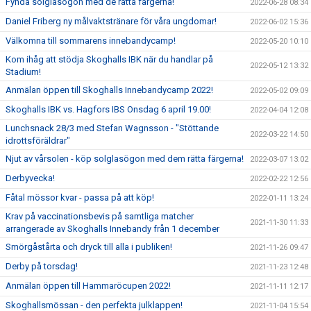
Fynda solglasögon med de rätta färgerna!
2022-06-28 08:34
Daniel Friberg ny målvaktstränare för våra ungdomar!
2022-06-02 15:36
Välkomna till sommarens innebandycamp!
2022-05-20 10:10
Kom ihåg att stödja Skoghalls IBK när du handlar på
2022-05-12 13:32
Stadium!
Anmälan öppen till Skoghalls Innebandycamp 2022!
2022-05-02 09:09
Skoghalls IBK vs. Hagfors IBS Onsdag 6 april 19.00!
2022-04-04 12:08
Lunchsnack 28/3 med Stefan Wagnsson - "Stöttande
2022-03-22 14:50
idrottsföräldrar"
Njut av vårsolen - köp solglasögon med dem rätta färgerna!
2022-03-07 13:02
Derbyvecka!
2022-02-22 12:56
Fåtal mössor kvar - passa på att köp!
2022-01-11 13:24
Krav på vaccinationsbevis på samtliga matcher
2021-11-30 11:33
arrangerade av Skoghalls Innebandy från 1 december
Smörgåstårta och dryck till alla i publiken!
2021-11-26 09:47
Derby på torsdag!
2021-11-23 12:48
Anmälan öppen till Hammaröcupen 2022!
2021-11-11 12:17
Skoghallsmössan - den perfekta julklappen!
2021-11-04 15:54