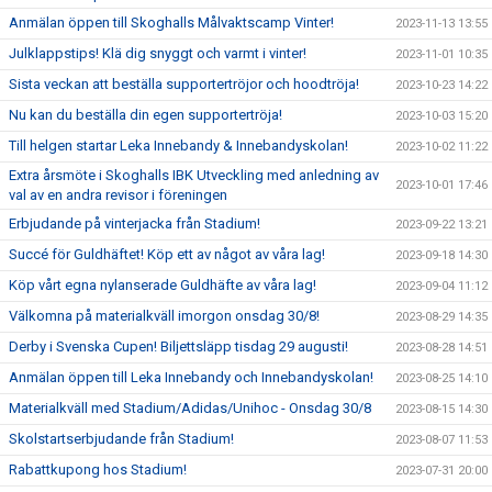
Anmälan öppen till Skoghalls Målvaktscamp Vinter!
2023-11-13 13:55
Julklappstips! Klä dig snyggt och varmt i vinter!
2023-11-01 10:35
Sista veckan att beställa supportertröjor och hoodtröja!
2023-10-23 14:22
Nu kan du beställa din egen supportertröja!
2023-10-03 15:20
Till helgen startar Leka Innebandy & Innebandyskolan!
2023-10-02 11:22
Extra årsmöte i Skoghalls IBK Utveckling med anledning av
2023-10-01 17:46
val av en andra revisor i föreningen
Erbjudande på vinterjacka från Stadium!
2023-09-22 13:21
Succé för Guldhäftet! Köp ett av något av våra lag!
2023-09-18 14:30
Köp vårt egna nylanserade Guldhäfte av våra lag!
2023-09-04 11:12
Välkomna på materialkväll imorgon onsdag 30/8!
2023-08-29 14:35
Derby i Svenska Cupen! Biljettsläpp tisdag 29 augusti!
2023-08-28 14:51
Anmälan öppen till Leka Innebandy och Innebandyskolan!
2023-08-25 14:10
Materialkväll med Stadium/Adidas/Unihoc - Onsdag 30/8
2023-08-15 14:30
Skolstartserbjudande från Stadium!
2023-08-07 11:53
Rabattkupong hos Stadium!
2023-07-31 20:00