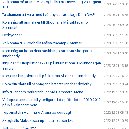
Välkomna på årsmöte i Skoghalls IBK Utveckling 23 augusti
2023-06-28 10:00
18.00
Ta chansen att vara med i vårt nystartade lag i Dam Div.3!
2023-06-21 15:55
Kom ihåg att anmäla er till Skoghalls Målvaktscamp
2023-06-15 09:48
Sommar!
Derbydagen!
2023-06-05 11:33
Välkomna till Skoghalls Målvaktscamp Sommar!
2023-05-25 11:08
Kom ihåg att köpa dina påskbingolotter via Skoghalls
2023-03-21 10:40
Innebandy!
Inbjudan till inspirationskväll på internationella kvinnodagen
2023-03-01 13:18
8 mars
Köp dina bingolotter till påsken via Skoghalls Innebandy!
2023-02-22 14:33
Boka din plats till säsongens hetaste innebandyderby!
2023-02-09 13:24
Info till er som parkerar bilen vid Hammarö Arena
2022-12-16 13:53
Vi öppnar anmälan till ytterligare 1 dag för födda 2010-2013
2022-12-12 15:00
på Målvaktscampen!
Toppmatch i Hammarö Arena på söndag!
2022-12-08 08:43
Skoghalls Målvaktscamp - fåtal platser kvar!
2022-12-06 10:59
Julkampanj från STC!
2022-12-02 13:51