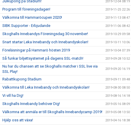
Julkupong på Stadium!
2019-12-04 08:19
Program till föreningsdagen!
2019-11-25 22:26
Välkomna till Hammaröcupen 2020!
2019-11-13 08:47
SIBK Supporter - Erbjudande
2019-11-06 08:42
Skoghalls Innebandys Föreningsdag 30 november!
2019-10-29 09:58
Snart startar Leka Innebandy och Innebandyskolan!
2019-10-11 10:06
Föreläsningar på Hammarö hösten 2019
2019-10-04 07:39
Så funkar biljettsystemet på dagens SSL-match!
2019-09-28 10:52
Nu har du chansen att se Skoghalls matcher i SSL live via
2019-09-20 16:19
SSL Play!
Rabattkupong Stadium
2019-09-11 09:48
Välkomna till Leka Innebandy och Innebandyskolan!
2019-08-30 08:50
Vi vill ha Dig!
2019-08-16 14:18
Skoghalls Innebandy behöver Dig!
2019-05-16 08:09
Välkomna att anmäla er till Skoghalls Innebandycamp 2019!
2019-05-08 13:50
Hjälp oss att växa!
2019-04-16 18:38
Dags för kval!
2019-03-22 17:57