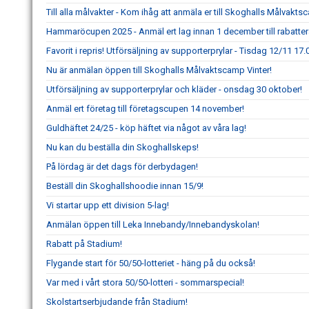
Till alla målvakter - Kom ihåg att anmäla er till Skoghalls Målvakts
Hammaröcupen 2025 - Anmäl ert lag innan 1 december till rabatte
Favorit i repris! Utförsäljning av supporterprylar - Tisdag 12/11 17.
Nu är anmälan öppen till Skoghalls Målvaktscamp Vinter!
Utförsäljning av supporterprylar och kläder - onsdag 30 oktober!
Anmäl ert företag till företagscupen 14 november!
Guldhäftet 24/25 - köp häftet via något av våra lag!
Nu kan du beställa din Skoghallskeps!
På lördag är det dags för derbydagen!
Beställ din Skoghallshoodie innan 15/9!
Vi startar upp ett division 5-lag!
Anmälan öppen till Leka Innebandy/Innebandyskolan!
Rabatt på Stadium!
Flygande start för 50/50-lotteriet - häng på du också!
Var med i vårt stora 50/50-lotteri - sommarspecial!
Skolstartserbjudande från Stadium!