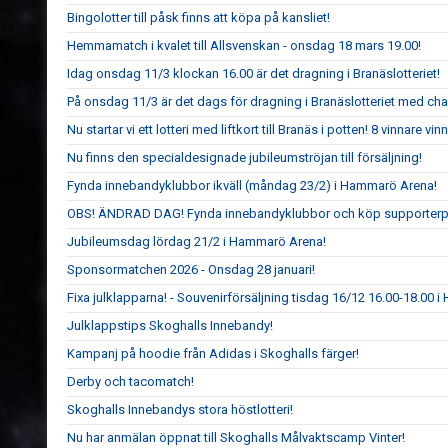
Bingolotter till påsk finns att köpa på kansliet!
Hemmamatch i kvalet till Allsvenskan - onsdag 18 mars 19.00!
Idag onsdag 11/3 klockan 16.00 är det dragning i Branäslotteriet!
På onsdag 11/3 är det dags för dragning i Branäslotteriet med chans
Nu startar vi ett lotteri med liftkort till Branäs i potten! 8 vinnare vinne
Nu finns den specialdesignade jubileumströjan till försäljning!
Fynda innebandyklubbor ikväll (måndag 23/2) i Hammarö Arena!
OBS! ÄNDRAD DAG! Fynda innebandyklubbor och köp supporterp
Jubileumsdag lördag 21/2 i Hammarö Arena!
Sponsormatchen 2026 - Onsdag 28 januari!
Fixa julklapparna! - Souvenirförsäljning tisdag 16/12 16.00-18.00 
Julklappstips Skoghalls Innebandy!
Kampanj på hoodie från Adidas i Skoghalls färger!
Derby och tacomatch!
Skoghalls Innebandys stora höstlotteri!
Nu har anmälan öppnat till Skoghalls Målvaktscamp Vinter!