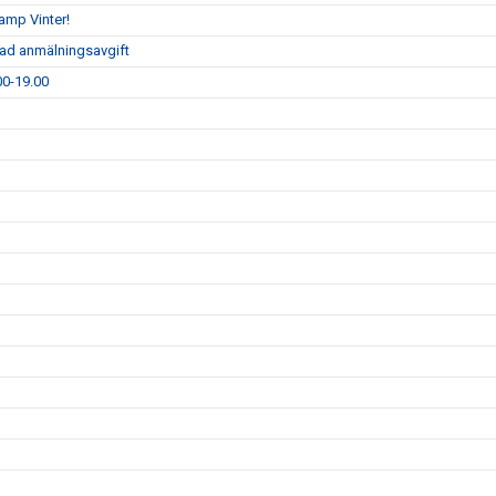
camp Vinter!
rad anmälningsavgift
00-19.00