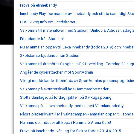
Prova på elinnebandy
Innebandy Play - se massor av innebandy och stötta samtidigt Sk
OBS! Viktig info om Fritidskortet
Välkomna till materialkväll med Stadium, Unihoc & Adidas tisdag 
Erbjudande från Stadium!
Nu är anmälan öppen till Leka Innebandy (födda 2019) och Inneb
Skolstartserbjudande från Stadium!
Välkomna till årsmöte i Skoghalls IBK Utveckling - Torsdag 21 au
Angående cyberattacken mot SportAdmin
Viktigt meddelande till berörda av SportAdmins personuppgiftsin
Välkomna på aktivitetskväll hos Hammaröbostäder!
Stötta damlaget på lördag i jakten på 3 viktiga poäng!
Välkomna på jullovsinnebandy med ett hett Värmlandsderby!
Några platser kvar till Målvaktscampen - anmälan öppen till sönda
Nu finns det mössor att köpa i Hammarö Arena Café!
Prova på innebandy i vårt lag för flickor födda 2014 & 2015