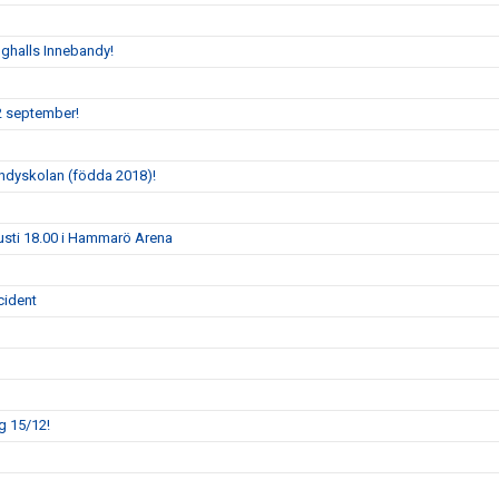
oghalls Innebandy!
2 september!
andyskolan (födda 2018)!
gusti 18.00 i Hammarö Arena
cident
g 15/12!