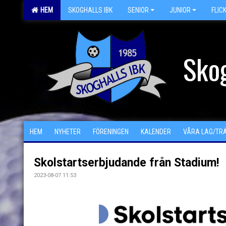
HEM
SKOGHALLS IBK
SENIOR
JUNIOR
FLIC
Skog
HEM
NYHETER
FÖRENINGEN
KALENDER
VÅRA LAG/TR
Skolstartserbjudande från Stadium!
2023-08-07 11:53