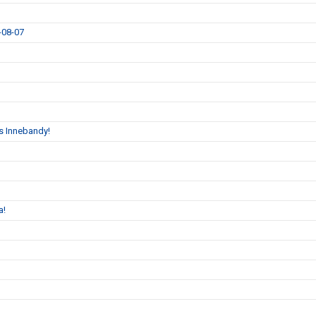
9-08-07
s Innebandy!
a!