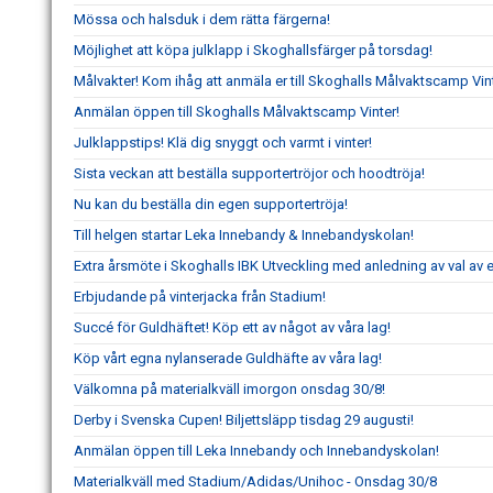
Mössa och halsduk i dem rätta färgerna!
Möjlighet att köpa julklapp i Skoghallsfärger på torsdag!
Målvakter! Kom ihåg att anmäla er till Skoghalls Målvaktscamp Vint
Anmälan öppen till Skoghalls Målvaktscamp Vinter!
Julklappstips! Klä dig snyggt och varmt i vinter!
Sista veckan att beställa supportertröjor och hoodtröja!
Nu kan du beställa din egen supportertröja!
Till helgen startar Leka Innebandy & Innebandyskolan!
Extra årsmöte i Skoghalls IBK Utveckling med anledning av val av e
Erbjudande på vinterjacka från Stadium!
Succé för Guldhäftet! Köp ett av något av våra lag!
Köp vårt egna nylanserade Guldhäfte av våra lag!
Välkomna på materialkväll imorgon onsdag 30/8!
Derby i Svenska Cupen! Biljettsläpp tisdag 29 augusti!
Anmälan öppen till Leka Innebandy och Innebandyskolan!
Materialkväll med Stadium/Adidas/Unihoc - Onsdag 30/8