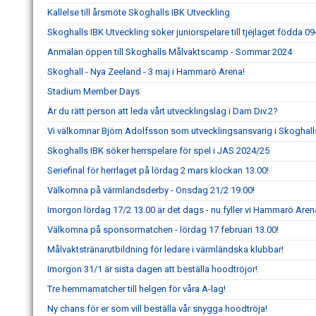
Kallelse till årsmöte Skoghalls IBK Utveckling
Skoghalls IBK Utveckling söker juniorspelare till tjejlaget födda 0
Anmälan öppen till Skoghalls Målvaktscamp - Sommar 2024
Skoghall - Nya Zeeland - 3 maj i Hammarö Arena!
Stadium Member Days
Är du rätt person att leda vårt utvecklingslag i Dam Div.2?
Vi välkomnar Björn Adolfsson som utvecklingsansvarig i Skoghall
Skoghalls IBK söker herrspelare för spel i JAS 2024/25
Seriefinal för herrlaget på lördag 2 mars klockan 13.00!
Välkomna på värmlandsderby - Onsdag 21/2 19.00!
Imorgon lördag 17/2 13.00 är det dags - nu fyller vi Hammarö Aren
Välkomna på sponsormatchen - lördag 17 februari 13.00!
Målvaktstränarutbildning för ledare i värmländska klubbar!
Imorgon 31/1 är sista dagen att beställa hoodtröjor!
Tre hemmamatcher till helgen för våra A-lag!
Ny chans för er som vill beställa vår snygga hoodtröja!