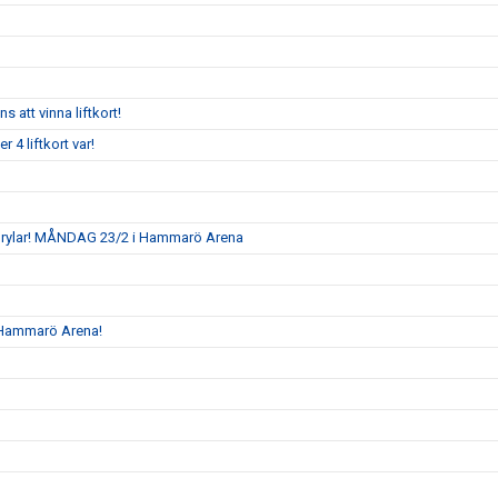
 att vinna liftkort!
r 4 liftkort var!
rylar! MÅNDAG 23/2 i Hammarö Arena
i Hammarö Arena!