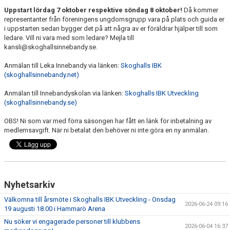
Uppstart lördag 7 oktober respektive söndag 8 oktober!
Då kommer
representanter från föreningens ungdomsgrupp vara på plats och guida er
i uppstarten sedan bygger det på att några av er föräldrar hjälper till som
ledare. Vill ni vara med som ledare? Mejla till
kansli@skoghallsinnebandy.se.
Anmälan till Leka Innebandy via länken:
Skoghalls IBK
(skoghallsinnebandy.net)
Anmälan till Innebandyskolan via länken:
Skoghalls IBK Utveckling
(skoghallsinnebandy.se)
OBS! Ni som var med förra säsongen har fått en länk för inbetalning av
medlemsavgift. När ni betalat den behöver ni inte göra en ny anmälan.
Nyhetsarkiv
Välkomna till årsmöte i Skoghalls IBK Utveckling - Onsdag
2026-06-24 09:16
19 augusti 18.00 i Hammarö Arena
Nu söker vi engagerade personer till klubbens
2026-06-04 16:37