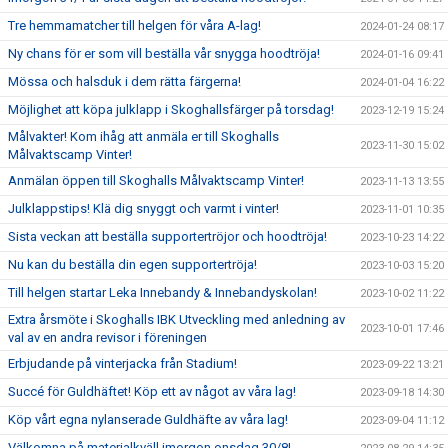
Tre hemmamatcher till helgen för våra A-lag!
2024-01-24 08:17
Ny chans för er som vill beställa vår snygga hoodtröja!
2024-01-16 09:41
Mössa och halsduk i dem rätta färgerna!
2024-01-04 16:22
Möjlighet att köpa julklapp i Skoghallsfärger på torsdag!
2023-12-19 15:24
Målvakter! Kom ihåg att anmäla er till Skoghalls
2023-11-30 15:02
Målvaktscamp Vinter!
Anmälan öppen till Skoghalls Målvaktscamp Vinter!
2023-11-13 13:55
Julklappstips! Klä dig snyggt och varmt i vinter!
2023-11-01 10:35
Sista veckan att beställa supportertröjor och hoodtröja!
2023-10-23 14:22
Nu kan du beställa din egen supportertröja!
2023-10-03 15:20
Till helgen startar Leka Innebandy & Innebandyskolan!
2023-10-02 11:22
Extra årsmöte i Skoghalls IBK Utveckling med anledning av
2023-10-01 17:46
val av en andra revisor i föreningen
Erbjudande på vinterjacka från Stadium!
2023-09-22 13:21
Succé för Guldhäftet! Köp ett av något av våra lag!
2023-09-18 14:30
Köp vårt egna nylanserade Guldhäfte av våra lag!
2023-09-04 11:12
Välkomna på materialkväll imorgon onsdag 30/8!