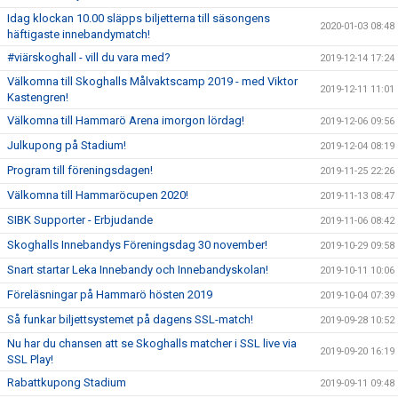
Idag klockan 10.00 släpps biljetterna till säsongens
2020-01-03 08:48
häftigaste innebandymatch!
#viärskoghall - vill du vara med?
2019-12-14 17:24
Välkomna till Skoghalls Målvaktscamp 2019 - med Viktor
2019-12-11 11:01
Kastengren!
Välkomna till Hammarö Arena imorgon lördag!
2019-12-06 09:56
Julkupong på Stadium!
2019-12-04 08:19
Program till föreningsdagen!
2019-11-25 22:26
Välkomna till Hammaröcupen 2020!
2019-11-13 08:47
SIBK Supporter - Erbjudande
2019-11-06 08:42
Skoghalls Innebandys Föreningsdag 30 november!
2019-10-29 09:58
Snart startar Leka Innebandy och Innebandyskolan!
2019-10-11 10:06
Föreläsningar på Hammarö hösten 2019
2019-10-04 07:39
Så funkar biljettsystemet på dagens SSL-match!
2019-09-28 10:52
Nu har du chansen att se Skoghalls matcher i SSL live via
2019-09-20 16:19
SSL Play!
Rabattkupong Stadium
2019-09-11 09:48