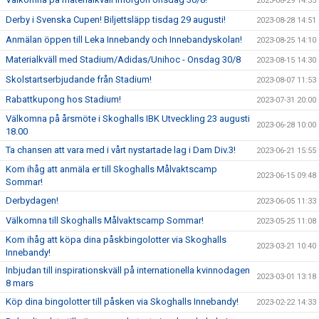
2023-08-29 14:35
Derby i Svenska Cupen! Biljettsläpp tisdag 29 augusti!
2023-08-28 14:51
Anmälan öppen till Leka Innebandy och Innebandyskolan!
2023-08-25 14:10
Materialkväll med Stadium/Adidas/Unihoc - Onsdag 30/8
2023-08-15 14:30
Skolstartserbjudande från Stadium!
2023-08-07 11:53
Rabattkupong hos Stadium!
2023-07-31 20:00
Välkomna på årsmöte i Skoghalls IBK Utveckling 23 augusti
2023-06-28 10:00
18.00
Ta chansen att vara med i vårt nystartade lag i Dam Div.3!
2023-06-21 15:55
Kom ihåg att anmäla er till Skoghalls Målvaktscamp
2023-06-15 09:48
Sommar!
Derbydagen!
2023-06-05 11:33
Välkomna till Skoghalls Målvaktscamp Sommar!
2023-05-25 11:08
Kom ihåg att köpa dina påskbingolotter via Skoghalls
2023-03-21 10:40
Innebandy!
Inbjudan till inspirationskväll på internationella kvinnodagen
2023-03-01 13:18
8 mars
Köp dina bingolotter till påsken via Skoghalls Innebandy!
2023-02-22 14:33