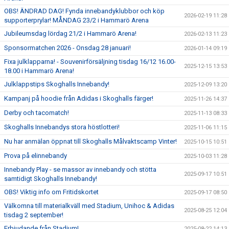
OBS! ÄNDRAD DAG! Fynda innebandyklubbor och köp
2026-02-19 11:28
supporterprylar! MÅNDAG 23/2 i Hammarö Arena
Jubileumsdag lördag 21/2 i Hammarö Arena!
2026-02-13 11:23
Sponsormatchen 2026 - Onsdag 28 januari!
2026-01-14 09:19
Fixa julklapparna! - Souvenirförsäljning tisdag 16/12 16.00-
2025-12-15 13:53
18.00 i Hammarö Arena!
Julklappstips Skoghalls Innebandy!
2025-12-09 13:20
Kampanj på hoodie från Adidas i Skoghalls färger!
2025-11-26 14:37
Derby och tacomatch!
2025-11-13 08:33
Skoghalls Innebandys stora höstlotteri!
2025-11-06 11:15
Nu har anmälan öppnat till Skoghalls Målvaktscamp Vinter!
2025-10-15 10:51
Prova på elinnebandy
2025-10-03 11:28
Innebandy Play - se massor av innebandy och stötta
2025-09-17 10:51
samtidigt Skoghalls Innebandy!
OBS! Viktig info om Fritidskortet
2025-09-17 08:50
Välkomna till materialkväll med Stadium, Unihoc & Adidas
2025-08-25 12:04
tisdag 2 september!
Erbjudande från Stadium!
2025-08-22 14:13