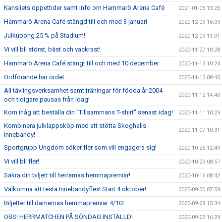
Kansliets öppettider samt info om Hammarö Arena Café
2021-01-05 13:25
Hammarö Arena Café stängd till och med 3 januari
2020-12-09 16:09
Julkupong 25 % på Stadium!
2020-12-09 11:01
Vi vill bli störst, bäst och vackrast!
2020-11-27 18:28
Hammarö Arena Café stängt till och med 10 december
2020-11-13 10:24
Ordförande har ordet
2020-11-13 08:45
All tävlingsverksamhet samt träningar för födda år 2004
2020-11-12 14:40
och tidigare pausas från idag!
Kom ihåg att beställa din "Tillsammans T-shirt" senast idag!
2020-11-11 10:29
Kombinera julklappsköp med att stötta Skoghalls
2020-11-07 10:31
Innebandy!
Sportgrupp Ungdom söker fler som vill engagera sig!
2020-10-25 12:49
Vi vill bli fler!
2020-10-23 08:57
Säkra din biljett till herrarnas hemmapremiär!
2020-10-16 08:42
Välkomna att testa Innebandyflex! Start 4 oktober!
2020-09-30 07:59
Biljetter till damernas hemmapremiär 4/10!
2020-09-29 15:34
OBS! HERRMATCHEN PÅ SÖNDAG INSTÄLLD!
2020-09-23 16:29