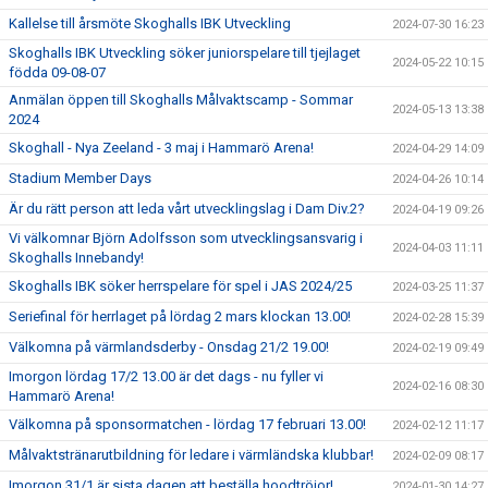
Kallelse till årsmöte Skoghalls IBK Utveckling
2024-07-30 16:23
Skoghalls IBK Utveckling söker juniorspelare till tjejlaget
2024-05-22 10:15
födda 09-08-07
Anmälan öppen till Skoghalls Målvaktscamp - Sommar
2024-05-13 13:38
2024
Skoghall - Nya Zeeland - 3 maj i Hammarö Arena!
2024-04-29 14:09
Stadium Member Days
2024-04-26 10:14
Är du rätt person att leda vårt utvecklingslag i Dam Div.2?
2024-04-19 09:26
Vi välkomnar Björn Adolfsson som utvecklingsansvarig i
2024-04-03 11:11
Skoghalls Innebandy!
Skoghalls IBK söker herrspelare för spel i JAS 2024/25
2024-03-25 11:37
Seriefinal för herrlaget på lördag 2 mars klockan 13.00!
2024-02-28 15:39
Välkomna på värmlandsderby - Onsdag 21/2 19.00!
2024-02-19 09:49
Imorgon lördag 17/2 13.00 är det dags - nu fyller vi
2024-02-16 08:30
Hammarö Arena!
Välkomna på sponsormatchen - lördag 17 februari 13.00!
2024-02-12 11:17
Målvaktstränarutbildning för ledare i värmländska klubbar!
2024-02-09 08:17
Imorgon 31/1 är sista dagen att beställa hoodtröjor!
2024-01-30 14:27