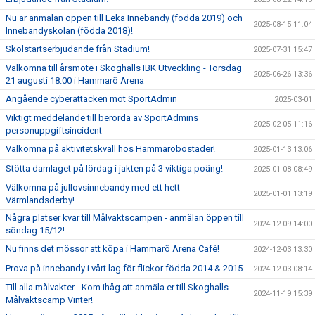
Nu är anmälan öppen till Leka Innebandy (födda 2019) och
2025-08-15 11:04
Innebandyskolan (födda 2018)!
Skolstartserbjudande från Stadium!
2025-07-31 15:47
Välkomna till årsmöte i Skoghalls IBK Utveckling - Torsdag
2025-06-26 13:36
21 augusti 18.00 i Hammarö Arena
Angående cyberattacken mot SportAdmin
2025-03-01
Viktigt meddelande till berörda av SportAdmins
2025-02-05 11:16
personuppgiftsincident
Välkomna på aktivitetskväll hos Hammaröbostäder!
2025-01-13 13:06
Stötta damlaget på lördag i jakten på 3 viktiga poäng!
2025-01-08 08:49
Välkomna på jullovsinnebandy med ett hett
2025-01-01 13:19
Värmlandsderby!
Några platser kvar till Målvaktscampen - anmälan öppen till
2024-12-09 14:00
söndag 15/12!
Nu finns det mössor att köpa i Hammarö Arena Café!
2024-12-03 13:30
Prova på innebandy i vårt lag för flickor födda 2014 & 2015
2024-12-03 08:14
Till alla målvakter - Kom ihåg att anmäla er till Skoghalls
2024-11-19 15:39
Målvaktscamp Vinter!