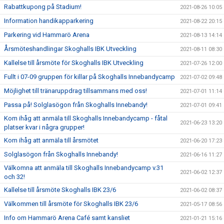
Rabattkupong på Stadium!
2021-08-26 10:05
Information handikapparkering
2021-08-22 20:15
Parkering vid Hammarö Arena
2021-08-13 14:14
Årsmöteshandlingar Skoghalls IBK Utveckling
2021-08-11 08:30
Kallelse till årsmöte för Skoghalls IBK Utveckling
2021-07-26 12:00
Fullt i 07-09 gruppen för killar på Skoghalls Innebandycamp
2021-07-02 09:48
Möjlighet till tränaruppdrag tillsammans med oss!
2021-07-01 11:14
Passa på! Solglasögon från Skoghalls Innebandy!
2021-07-01 09:41
Kom ihåg att anmäla till Skoghalls Innebandycamp - fåtal
2021-06-23 13:20
platser kvar i några grupper!
Kom ihåg att anmäla till årsmötet
2021-06-20 17:23
Solglasögon från Skoghalls Innebandy!
2021-06-16 11:27
Välkomna att anmäla till Skoghalls Innebandycamp v.31
2021-06-02 12:37
och 32!
Kallelse till årsmöte Skoghalls IBK 23/6
2021-06-02 08:37
Välkommen till årsmöte för Skoghalls IBK 23/6
2021-05-17 08:56
Info om Hammarö Arena Café samt kansliet
2021-01-21 15:16