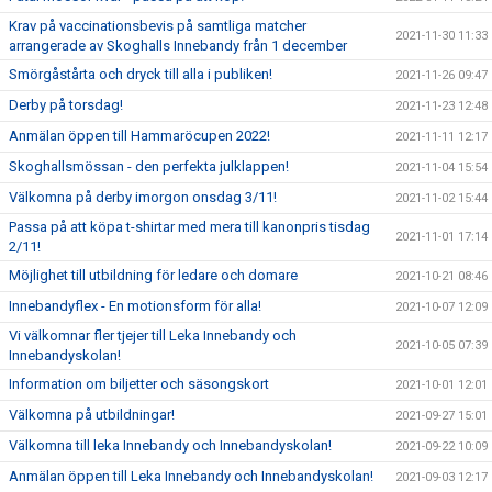
Krav på vaccinationsbevis på samtliga matcher
2021-11-30 11:33
arrangerade av Skoghalls Innebandy från 1 december
Smörgåstårta och dryck till alla i publiken!
2021-11-26 09:47
Derby på torsdag!
2021-11-23 12:48
Anmälan öppen till Hammaröcupen 2022!
2021-11-11 12:17
Skoghallsmössan - den perfekta julklappen!
2021-11-04 15:54
Välkomna på derby imorgon onsdag 3/11!
2021-11-02 15:44
Passa på att köpa t-shirtar med mera till kanonpris tisdag
2021-11-01 17:14
2/11!
Möjlighet till utbildning för ledare och domare
2021-10-21 08:46
Innebandyflex - En motionsform för alla!
2021-10-07 12:09
Vi välkomnar fler tjejer till Leka Innebandy och
2021-10-05 07:39
Innebandyskolan!
Information om biljetter och säsongskort
2021-10-01 12:01
Välkomna på utbildningar!
2021-09-27 15:01
Välkomna till leka Innebandy och Innebandyskolan!
2021-09-22 10:09
Anmälan öppen till Leka Innebandy och Innebandyskolan!
2021-09-03 12:17