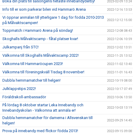
Boka din plats till säsongens hetaste innebandyderby!
2023-02-09 13:24
Info till er som parkerar bilen vid Hammarö Arena
2022-12-16 13:53
Vi öppnar anmälan till ytterligare 1 dag för födda 2010-2013
2022-12-12 15:00
på Målvaktscampen!
Toppmatch i Hammarö Arena på söndag!
2022-12-08 08:43
Skoghalls Målvaktscamp - fåtal platser kvar!
2022-12-06 10:59
Julkampanj från STC!
2022-12-02 13:51
Välkomna till Skoghalls Målvaktscamp 2022!
2022-11-25 13:52
Välkomna till Hammaröcupen 2023!
2022-11-02 13:40
Välkomna till föreningskväll Tisdag 8 november!
2022-11-01 16:43
Dubbla hemmamatcher till helgen!
2022-10-19 08:00
Julklappstips 2022!
2022-10-17 07:49
Föräldrakoll-ambassadör
2022-10-06 13:50
På lördag 8 oktober startar Leka Innebandy och
2022-10-03 13:19
Innebandyskolan - Välkomna att anmäla er!
Dubbla hemmamatcher för damerna i Allsvenskan till
2022-09-29 14:45
helgen!
Prova på innebandy med flickor födda 2013!
2022-09-15 09:00