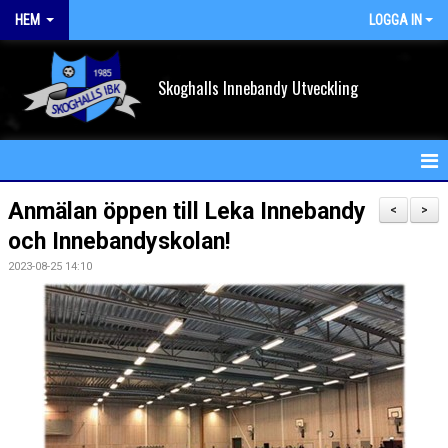
HEM
LOGGA IN
Skoghalls Innebandy Utveckling
HEM
Anmälan öppen till Leka Innebandy
<
>
och Innebandyskolan!
NYHETER
2023-08-25 14:10
FÖRENINGEN
KALENDER
VÅRA LAG/TRÄNARE
MATCHER