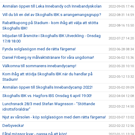
Anmälan öppen till Leka Innebandy och Innebandyskolan
2022-09-05 17:46
Vill du bli en del av Skoghalls IBK:s arrangemangsgrupp?
2022-08-31 14:59
Rabattkupong på Stadium - kom ihåg att välja att stötta
2022-08-16 15:50
Skoghalls IBK!
Inbjudan till årsmöte i Skoghalls IBK Utveckling - Onsdag
2022-07-27 14:20
17/8 18.00
Fynda solglasögon med de rätta färgerna!
2022-06-28 08:34
Daniel Friberg ny målvaktstränare för våra ungdomar!
2022-06-02 15:36
Välkomna till sommarens innebandycamp!
2022-05-20 10:10
Kom ihåg att stödja Skoghalls IBK när du handlar på
2022-05-12 13:32
Stadium!
Anmälan öppen till Skoghalls Innebandycamp 2022!
2022-05-02 09:09
Skoghalls IBK vs. Hagfors IBS Onsdag 6 april 19.00!
2022-04-04 12:08
Lunchsnack 28/3 med Stefan Wagnsson - "Stöttande
2022-03-22 14:50
idrottsföräldrar"
Njut av vårsolen - köp solglasögon med dem rätta färgerna!
2022-03-07 13:02
Derbyvecka!
2022-02-22 12:56
Fåtal mössor kvar - passa på att köp!
2022-01-11 13:24