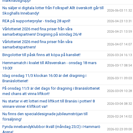
marknadsgrupp!
Nu säljer vi digitala lotter från Folkspel! Allt överskott går till
2026-06-03 11:32
Skoghalls Innebandy!
REA på supporterprylar - tisdag 28 april!
2026-04-23 13:31
Vårlotteriet 2026 med fina priser från våra
2026-04-21 13:59
samarbetspartners! Dragning på söndag 26/4!
Vårlotteriet 2026 med fina priser från våra
2026-04-07 14:07
samarbetspartners!
Bingolotter till påsk finns att köpa på kansliet!
2026-03-24 16:13
Hemmamatch i kvalet till Allsvenskan - onsdag 18 mars
2026-03-17 08:54
19.00!
Idag onsdag 11/3 klockan 16.00 är det dragning i
2026-03-11 09:03
Branäslotteriet!
På onsdag 11/3 är det dags för dragning i Branäslotteriet
2026-03-09 10:28
med chans att vinna liftkort!
Nu startar vi ett lotteri med liftkort till Branäs i potten! 8
2026-03-04 08:32
vinnare vinner 4 liftkort var!
Nu finns den specialdesignade jubileumströjan till
2026-02-24 14:02
försäljning!
Fynda innebandyklubbor ikväll (måndag 23/2) i Hammarö
2026-02-23 09:00
Arena!