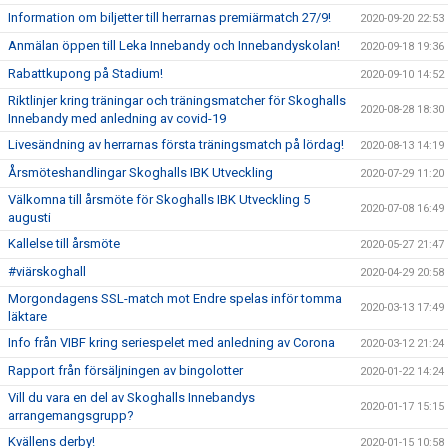
Information om biljetter till herrarnas premiärmatch 27/9!
2020-09-20 22:53
Anmälan öppen till Leka Innebandy och Innebandyskolan!
2020-09-18 19:36
Rabattkupong på Stadium!
2020-09-10 14:52
Riktlinjer kring träningar och träningsmatcher för Skoghalls
2020-08-28 18:30
Innebandy med anledning av covid-19
Livesändning av herrarnas första träningsmatch på lördag!
2020-08-13 14:19
Årsmöteshandlingar Skoghalls IBK Utveckling
2020-07-29 11:20
Välkomna till årsmöte för Skoghalls IBK Utveckling 5
2020-07-08 16:49
augusti
Kallelse till årsmöte
2020-05-27 21:47
#viärskoghall
2020-04-29 20:58
Morgondagens SSL-match mot Endre spelas inför tomma
2020-03-13 17:49
läktare
Info från VIBF kring seriespelet med anledning av Corona
2020-03-12 21:24
Rapport från försäljningen av bingolotter
2020-01-22 14:24
Vill du vara en del av Skoghalls Innebandys
2020-01-17 15:15
arrangemangsgrupp?
Kvällens derby!
2020-01-15 10:58