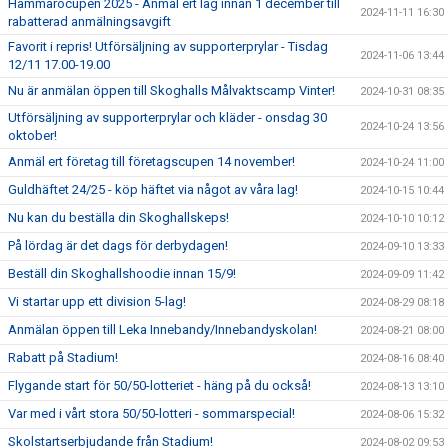
Hammaröcupen 2025 - Anmäl ert lag innan 1 december till
2024-11-11 16:30
rabatterad anmälningsavgift
Favorit i repris! Utförsäljning av supporterprylar - Tisdag
2024-11-06 13:44
12/11 17.00-19.00
Nu är anmälan öppen till Skoghalls Målvaktscamp Vinter!
2024-10-31 08:35
Utförsäljning av supporterprylar och kläder - onsdag 30
2024-10-24 13:56
oktober!
Anmäl ert företag till företagscupen 14 november!
2024-10-24 11:00
Guldhäftet 24/25 - köp häftet via något av våra lag!
2024-10-15 10:44
Nu kan du beställa din Skoghallskeps!
2024-10-10 10:12
På lördag är det dags för derbydagen!
2024-09-10 13:33
Beställ din Skoghallshoodie innan 15/9!
2024-09-09 11:42
Vi startar upp ett division 5-lag!
2024-08-29 08:18
Anmälan öppen till Leka Innebandy/Innebandyskolan!
2024-08-21 08:00
Rabatt på Stadium!
2024-08-16 08:40
Flygande start för 50/50-lotteriet - häng på du också!
2024-08-13 13:10
Var med i vårt stora 50/50-lotteri - sommarspecial!
2024-08-06 15:32
Skolstartserbjudande från Stadium!
2024-08-02 09:53