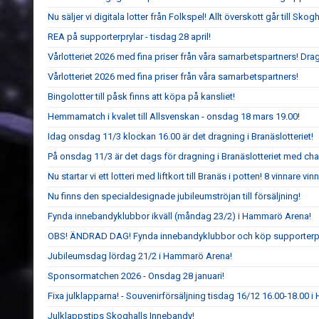
Nu säljer vi digitala lotter från Folkspel! Allt överskott går till Sko
REA på supporterprylar - tisdag 28 april!
Vårlotteriet 2026 med fina priser från våra samarbetspartners! Dr
Vårlotteriet 2026 med fina priser från våra samarbetspartners!
Bingolotter till påsk finns att köpa på kansliet!
Hemmamatch i kvalet till Allsvenskan - onsdag 18 mars 19.00!
Idag onsdag 11/3 klockan 16.00 är det dragning i Branäslotteriet!
På onsdag 11/3 är det dags för dragning i Branäslotteriet med chans
Nu startar vi ett lotteri med liftkort till Branäs i potten! 8 vinnare vinne
Nu finns den specialdesignade jubileumströjan till försäljning!
Fynda innebandyklubbor ikväll (måndag 23/2) i Hammarö Arena!
OBS! ÄNDRAD DAG! Fynda innebandyklubbor och köp supporterp
Jubileumsdag lördag 21/2 i Hammarö Arena!
Sponsormatchen 2026 - Onsdag 28 januari!
Fixa julklapparna! - Souvenirförsäljning tisdag 16/12 16.00-18.00 
Julklappstips Skoghalls Innebandy!