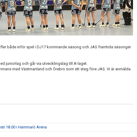
bli fler både inför spel i DJ17 kommande säsong och JAS framtida säsonger
d juniorlag och går via utvecklingslag till A-laget.
lsammans med Västmanland och Örebro som ett steg före JAS. Vi är anmälda
usti 18.00 i Hammarö Arena