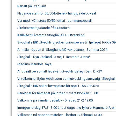
Rabatt på Stadium!
Flygande start för 50/50-lotteriet - häng på du också!
Var med i vårt stora 50/50-lotteri - sommarspecial!
Skolstartserbjudande från Stadium!
Kallelse till årsmöte Skoghalls IBK Utveckling
Skoghalls IBK Utveckling söker juniorspelare till tjejlaget födda 0
Anmälan öppen till Skoghalls Målvaktscamp - Sommar 2024
Skoghall - Nya Zeeland - 3 maj i Hammarö Arena!
Stadium Member Days
Är du rätt person att leda vårt utvecklingslag i Dam Div.2?
Vi välkomnar Björn Adolfsson som utvecklingsansvarig i Skoghall
Skoghalls IBK söker herrspelare för spel i JAS 2024/25
Seriefinal för herrlaget på lördag 2 mars klockan 13.00!
Välkomna på värmlandsderby - Onsdag 21/2 19.00!
Imorgon lördag 17/2 13.00 är det dags - nu fyller vi Hammarö Aren
Välkomna på sponsormatchen - lördag 17 februari 13.00!