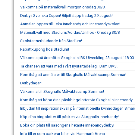
Välkomna på materialkväll imorgon onsdag 30/8!
Derby i Svenska Cupen! Biljettsläpp tisdag 29 augusti!
Anmälan öppen till Leka Innebandy och Innebandyskolan!
Materialkväll med Stadium/Adidas/Unihoc - Onsdag 30/8
Skolstartserbjudande från Stadium!
Rabattkupong hos Stadium!
Välkomna på årsmöte i Skoghalls IBK Utveckling 23 augusti 18.00
Ta chansen att vara med i vårt nystartade lag i Dam Div.3!
Kom ihåg att anmäla er till Skoghalls Målvaktscamp Sommar!
Derbydagen!
Välkomna till Skoghalls Målvaktscamp Sommar!
Kom ihåg att köpa dina påskbingolotter via Skoghalls Innebandy!
Inbjudan till inspirationskväll på internationella kvinnodagen 8 mar
Köp dina bingolotter till påsken via Skoghalls Innebandy!
Boka din plats till säsongens hetaste innebandyderby!
Info till er som parkerar bilen vid Hammarö Arena