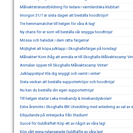
Målvaktstränarutbildning för ledare i värmländska klubbar!
Imorgon 31/1 är sista dagen att beställa hoodtröjor!
Tre hemmamatcher till helgen för våra A-lag!
Ny chans för er som vill beställa vår snygga hoodtröja!
Mössa och halsduk i dem rätta färgerna!
Möjlighet att köpa julklapp i Skoghallsfärger på torsdag!
Målvakter! Kom ihåg att anmäla er till Skoghalls Målvaktscamp Vint
Anmälan öppen till Skoghalls Målvaktscamp Vinter!
Julklappstips! Klä dig snyggt och varmt i vinter!
Sista veckan att beställa supportertröjor och hoodtröja!
Nu kan du beställa din egen supportertröja!
Till helgen startar Leka Innebandy & Innebandyskolan!
Extra årsmöte i Skoghalls IBK Utveckling med anledning av val av e
Erbjudande på vinterjacka från Stadium!
Succé för Guldhäftet! Köp ett av något av våra lag!
Köp vårt egna nylanserade Guldhäfte av våra lag!