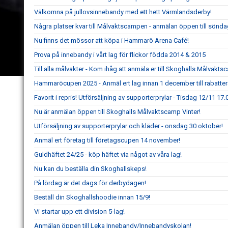
Välkomna på jullovsinnebandy med ett hett Värmlandsderby!
Några platser kvar till Målvaktscampen - anmälan öppen till sönda
Nu finns det mössor att köpa i Hammarö Arena Café!
Prova på innebandy i vårt lag för flickor födda 2014 & 2015
Till alla målvakter - Kom ihåg att anmäla er till Skoghalls Målvakts
Hammaröcupen 2025 - Anmäl ert lag innan 1 december till rabatte
Favorit i repris! Utförsäljning av supporterprylar - Tisdag 12/11 17.
Nu är anmälan öppen till Skoghalls Målvaktscamp Vinter!
Utförsäljning av supporterprylar och kläder - onsdag 30 oktober!
Anmäl ert företag till företagscupen 14 november!
Guldhäftet 24/25 - köp häftet via något av våra lag!
Nu kan du beställa din Skoghallskeps!
På lördag är det dags för derbydagen!
Beställ din Skoghallshoodie innan 15/9!
Vi startar upp ett division 5-lag!
Anmälan öppen till Leka Innebandy/Innebandyskolan!