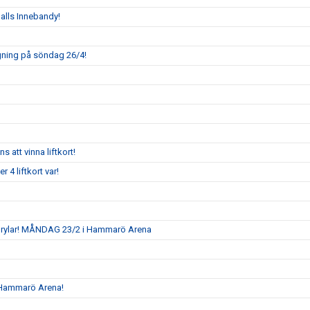
ghalls Innebandy!
agning på söndag 26/4!
 att vinna liftkort!
r 4 liftkort var!
rylar! MÅNDAG 23/2 i Hammarö Arena
i Hammarö Arena!