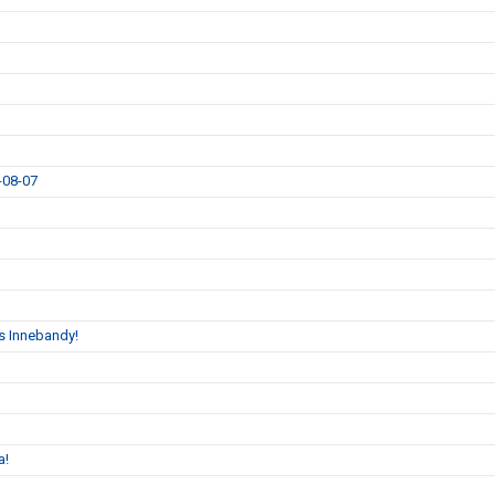
9-08-07
s Innebandy!
a!