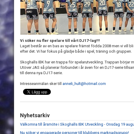
Vi söker nu fler spelare till vårt DJ17-lag!!!
Laget består av en bas av spelare främst födda 2008 men vi vill 
efter det. Vi har fokus på glädje både i spel, träning och gruppen.
Skoghalls IBK har en trappa för spelarutveckling. Trappan börjar me
Utöver JAS så planerar förbundet i år även för en DJ17-serie til
till denna nya DJ17-serie.
Intresseanmälan sker till
anneli_hult@hotmail.com
Nyhetsarkiv
Välkomna till årsmöte i Skoghalls IBK Utveckling - Onsdag 19 aug
Nu söker vi engagerade personer till klubbens marknadsgrupp!