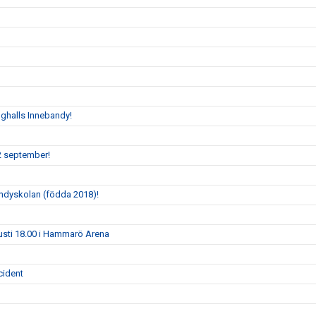
oghalls Innebandy!
2 september!
andyskolan (födda 2018)!
gusti 18.00 i Hammarö Arena
cident