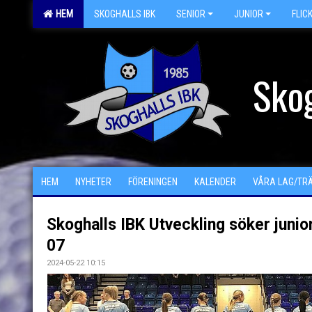
HEM
SKOGHALLS IBK
SENIOR
JUNIOR
FLIC
Skog
HEM
NYHETER
FÖRENINGEN
KALENDER
VÅRA LAG/TR
Skoghalls IBK Utveckling söker junior
07
2024-05-22 10:15