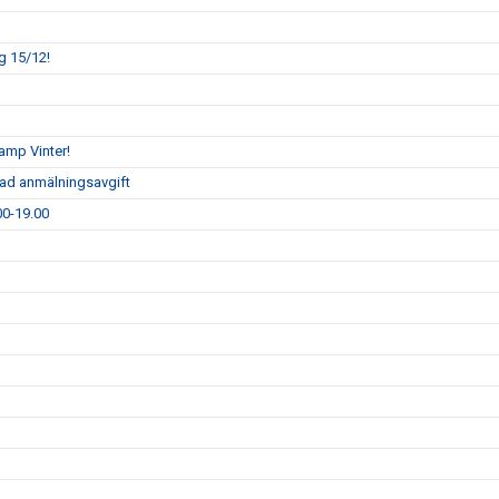
g 15/12!
camp Vinter!
rad anmälningsavgift
00-19.00