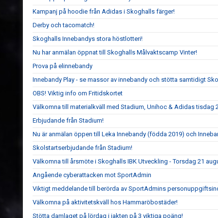
Kampanj på hoodie från Adidas i Skoghalls färger!
Derby och tacomatch!
Skoghalls Innebandys stora höstlotteri!
Nu har anmälan öppnat till Skoghalls Målvaktscamp Vinter!
Prova på elinnebandy
Innebandy Play - se massor av innebandy och stötta samtidigt Sk
OBS! Viktig info om Fritidskortet
Välkomna till materialkväll med Stadium, Unihoc & Adidas tisdag 
Erbjudande från Stadium!
Nu är anmälan öppen till Leka Innebandy (födda 2019) och Inneb
Skolstartserbjudande från Stadium!
Välkomna till årsmöte i Skoghalls IBK Utveckling - Torsdag 21 au
Angående cyberattacken mot SportAdmin
Viktigt meddelande till berörda av SportAdmins personuppgiftsin
Välkomna på aktivitetskväll hos Hammaröbostäder!
Stötta damlaget på lördag i jakten på 3 viktiga poäng!