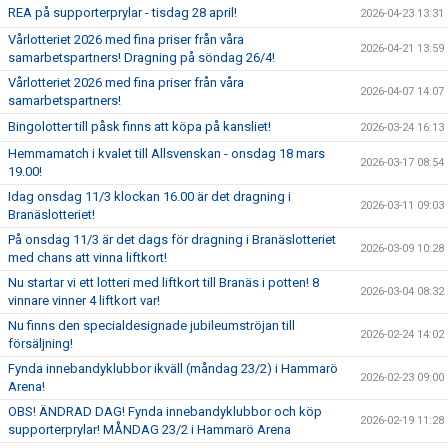
REA på supporterprylar - tisdag 28 april!
2026-04-23 13:31
Vårlotteriet 2026 med fina priser från våra
2026-04-21 13:59
samarbetspartners! Dragning på söndag 26/4!
Vårlotteriet 2026 med fina priser från våra
2026-04-07 14:07
samarbetspartners!
Bingolotter till påsk finns att köpa på kansliet!
2026-03-24 16:13
Hemmamatch i kvalet till Allsvenskan - onsdag 18 mars
2026-03-17 08:54
19.00!
Idag onsdag 11/3 klockan 16.00 är det dragning i
2026-03-11 09:03
Branäslotteriet!
På onsdag 11/3 är det dags för dragning i Branäslotteriet
2026-03-09 10:28
med chans att vinna liftkort!
Nu startar vi ett lotteri med liftkort till Branäs i potten! 8
2026-03-04 08:32
vinnare vinner 4 liftkort var!
Nu finns den specialdesignade jubileumströjan till
2026-02-24 14:02
försäljning!
Fynda innebandyklubbor ikväll (måndag 23/2) i Hammarö
2026-02-23 09:00
Arena!
OBS! ÄNDRAD DAG! Fynda innebandyklubbor och köp
2026-02-19 11:28
supporterprylar! MÅNDAG 23/2 i Hammarö Arena