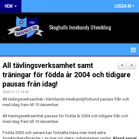
HEM
LOGGA IN
Skoghalls Innebandy Utveckling
HEM
All tävlingsverksamhet samt
<
>
träningar för födda år 2004 och tidigare
NYHETER
pausas från idag!
FÖRENINGEN
2020-11-12 14:40
All tävlingsverksamhet i Värmlands Innebandyförbund pausas från och
KALENDER
med idag fram till 10 december.
VÅRA LAG/TRÄNARE
All träningsverksamhet pausas för födda år 2004 och tidigare från och
med idag fram till 10 december.
MATCHER
Födda 2005 och senare kan fortsätta träna men med extra
försiktighetsåtgärder. Läs mer om detta i nyhetstexten nedan.
Bland annat