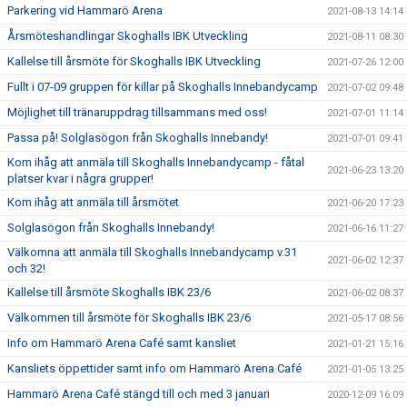
Parkering vid Hammarö Arena
2021-08-13 14:14
Årsmöteshandlingar Skoghalls IBK Utveckling
2021-08-11 08:30
Kallelse till årsmöte för Skoghalls IBK Utveckling
2021-07-26 12:00
Fullt i 07-09 gruppen för killar på Skoghalls Innebandycamp
2021-07-02 09:48
Möjlighet till tränaruppdrag tillsammans med oss!
2021-07-01 11:14
Passa på! Solglasögon från Skoghalls Innebandy!
2021-07-01 09:41
Kom ihåg att anmäla till Skoghalls Innebandycamp - fåtal
2021-06-23 13:20
platser kvar i några grupper!
Kom ihåg att anmäla till årsmötet
2021-06-20 17:23
Solglasögon från Skoghalls Innebandy!
2021-06-16 11:27
Välkomna att anmäla till Skoghalls Innebandycamp v.31
2021-06-02 12:37
och 32!
Kallelse till årsmöte Skoghalls IBK 23/6
2021-06-02 08:37
Välkommen till årsmöte för Skoghalls IBK 23/6
2021-05-17 08:56
Info om Hammarö Arena Café samt kansliet
2021-01-21 15:16
Kansliets öppettider samt info om Hammarö Arena Café
2021-01-05 13:25
Hammarö Arena Café stängd till och med 3 januari
2020-12-09 16:09