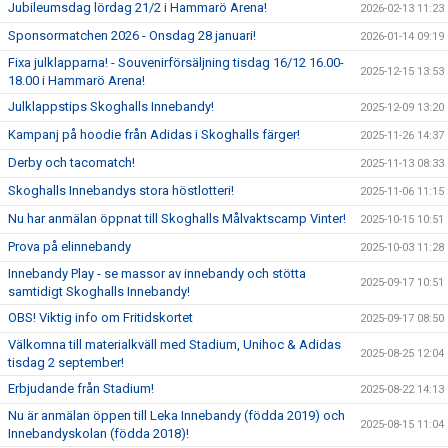
Jubileumsdag lördag 21/2 i Hammarö Arena!
2026-02-13 11:23
Sponsormatchen 2026 - Onsdag 28 januari!
2026-01-14 09:19
Fixa julklapparna! - Souvenirförsäljning tisdag 16/12 16.00-
2025-12-15 13:53
18.00 i Hammarö Arena!
Julklappstips Skoghalls Innebandy!
2025-12-09 13:20
Kampanj på hoodie från Adidas i Skoghalls färger!
2025-11-26 14:37
Derby och tacomatch!
2025-11-13 08:33
Skoghalls Innebandys stora höstlotteri!
2025-11-06 11:15
Nu har anmälan öppnat till Skoghalls Målvaktscamp Vinter!
2025-10-15 10:51
Prova på elinnebandy
2025-10-03 11:28
Innebandy Play - se massor av innebandy och stötta
2025-09-17 10:51
samtidigt Skoghalls Innebandy!
OBS! Viktig info om Fritidskortet
2025-09-17 08:50
Välkomna till materialkväll med Stadium, Unihoc & Adidas
2025-08-25 12:04
tisdag 2 september!
Erbjudande från Stadium!
2025-08-22 14:13
Nu är anmälan öppen till Leka Innebandy (födda 2019) och
2025-08-15 11:04
Innebandyskolan (födda 2018)!