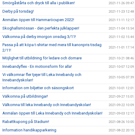
Smörgåstårta och dryck till alla i publiken!
2021-11-26 09:47
Derby på torsdag!
2021-11-23 12:48
Anmälan öppen till Hammaröcupen 2022!
2021-11-11 12:17
Skoghallsmössan - den perfekta julklappen!
2021-11-04 15:54
Välkomna på derby imorgon onsdag 3/11!
2021-11-02 15:44
Passa på att köpa t-shirtar med mera till kanonpris tisdag
2021-11-01 17:14
2/11!
Möjlighet till utbildning för ledare och domare
2021-10-21 08:46
Innebandyflex - En motionsform för alla!
2021-10-07 12:09
Vi välkomnar fler tjejer till Leka Innebandy och
2021-10-05 07:39
Innebandyskolan!
Information om biljetter och säsongskort
2021-10-01 12:01
Välkomna på utbildningar!
2021-09-27 15:01
Välkomna till leka Innebandy och Innebandyskolan!
2021-09-22 10:09
Anmälan öppen till Leka Innebandy och Innebandyskolan!
2021-09-03 12:17
Rabattkupong på Stadium!
2021-08-26 10:05
Information handikapparkering
2021-08-22 20:15