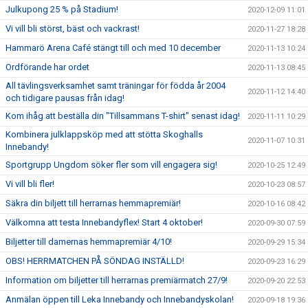
Julkupong 25 % på Stadium!
2020-12-09 11:01
Vi vill bli störst, bäst och vackrast!
2020-11-27 18:28
Hammarö Arena Café stängt till och med 10 december
2020-11-13 10:24
Ordförande har ordet
2020-11-13 08:45
All tävlingsverksamhet samt träningar för födda år 2004
2020-11-12 14:40
och tidigare pausas från idag!
Kom ihåg att beställa din "Tillsammans T-shirt" senast idag!
2020-11-11 10:29
Kombinera julklappsköp med att stötta Skoghalls
2020-11-07 10:31
Innebandy!
Sportgrupp Ungdom söker fler som vill engagera sig!
2020-10-25 12:49
Vi vill bli fler!
2020-10-23 08:57
Säkra din biljett till herrarnas hemmapremiär!
2020-10-16 08:42
Välkomna att testa Innebandyflex! Start 4 oktober!
2020-09-30 07:59
Biljetter till damernas hemmapremiär 4/10!
2020-09-29 15:34
OBS! HERRMATCHEN PÅ SÖNDAG INSTÄLLD!
2020-09-23 16:29
Information om biljetter till herrarnas premiärmatch 27/9!
2020-09-20 22:53
Anmälan öppen till Leka Innebandy och Innebandyskolan!
2020-09-18 19:36