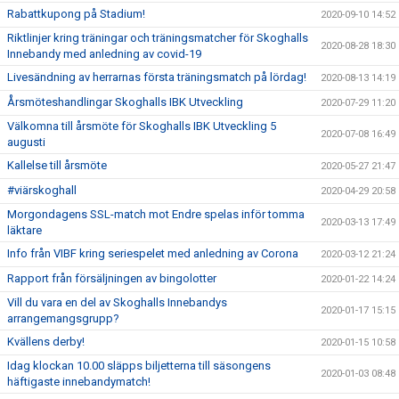
Rabattkupong på Stadium!
2020-09-10 14:52
Riktlinjer kring träningar och träningsmatcher för Skoghalls
2020-08-28 18:30
Innebandy med anledning av covid-19
Livesändning av herrarnas första träningsmatch på lördag!
2020-08-13 14:19
Årsmöteshandlingar Skoghalls IBK Utveckling
2020-07-29 11:20
Välkomna till årsmöte för Skoghalls IBK Utveckling 5
2020-07-08 16:49
augusti
Kallelse till årsmöte
2020-05-27 21:47
#viärskoghall
2020-04-29 20:58
Morgondagens SSL-match mot Endre spelas inför tomma
2020-03-13 17:49
läktare
Info från VIBF kring seriespelet med anledning av Corona
2020-03-12 21:24
Rapport från försäljningen av bingolotter
2020-01-22 14:24
Vill du vara en del av Skoghalls Innebandys
2020-01-17 15:15
arrangemangsgrupp?
Kvällens derby!
2020-01-15 10:58
Idag klockan 10.00 släpps biljetterna till säsongens
2020-01-03 08:48
häftigaste innebandymatch!