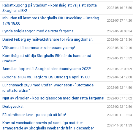
Rabattkupong på Stadium - kom ihåg att välja att stötta
2022-08-16 15:50
Skoghalls IBK!
Inbjudan till årsmöte i Skoghalls IBK Utveckling - Onsdag
2022-07-27 14:20
17/8 18.00
Fynda solglasögon med de rätta färgerna!
2022-06-28 08:34
Daniel Friberg ny målvaktstränare för våra ungdomar!
2022-06-02 15:36
Välkomna till sommarens innebandycamp!
2022-05-20 10:10
Kom ihåg att stödja Skoghalls IBK när du handlar på
2022-05-12 13:32
Stadium!
Anmälan öppen till Skoghalls Innebandycamp 2022!
2022-05-02 09:09
Skoghalls IBK vs. Hagfors IBS Onsdag 6 april 19.00!
2022-04-04 12:08
Lunchsnack 28/3 med Stefan Wagnsson - "Stöttande
2022-03-22 14:50
idrottsföräldrar"
Njut av vårsolen - köp solglasögon med dem rätta färgerna!
2022-03-07 13:02
Derbyvecka!
2022-02-22 12:56
Fåtal mössor kvar - passa på att köp!
2022-01-11 13:24
Krav på vaccinationsbevis på samtliga matcher
2021-11-30 11:33
arrangerade av Skoghalls Innebandy från 1 december