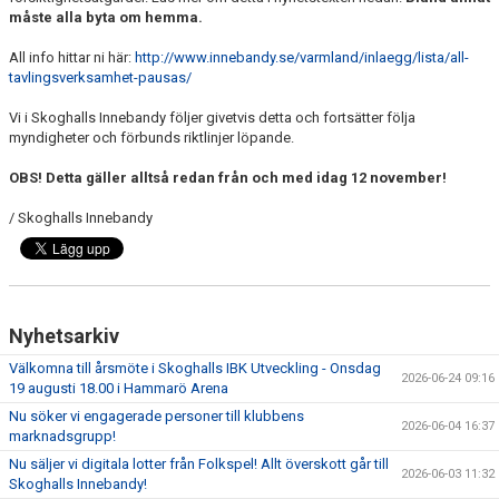
KONTAKTUPPGIFTER VÅRA LAG
måste alla byta om hemma.
All info hittar ni här:
http://www.innebandy.se/varmland/inlaegg/lista/all-
tavlingsverksamhet-pausas/
Vi i Skoghalls Innebandy följer givetvis detta och fortsätter följa
myndigheter och förbunds riktlinjer löpande.
OBS! Detta gäller alltså redan från och med idag 12 november!
/ Skoghalls Innebandy
Nyhetsarkiv
Välkomna till årsmöte i Skoghalls IBK Utveckling - Onsdag
2026-06-24 09:16
19 augusti 18.00 i Hammarö Arena
Nu söker vi engagerade personer till klubbens
2026-06-04 16:37
marknadsgrupp!
Nu säljer vi digitala lotter från Folkspel! Allt överskott går till
2026-06-03 11:32
Skoghalls Innebandy!