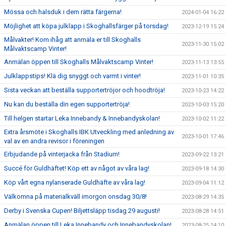
Mössa och halsduk i dem rätta färgerna!
2024-01-04 16:22
Möjlighet att köpa julklapp i Skoghallsfärger på torsdag!
2023-12-19 15:24
Målvakter! Kom ihåg att anmäla er till Skoghalls
2023-11-30 15:02
Målvaktscamp Vinter!
Anmälan öppen till Skoghalls Målvaktscamp Vinter!
2023-11-13 13:55
Julklappstips! Klä dig snyggt och varmt i vinter!
2023-11-01 10:35
Sista veckan att beställa supportertröjor och hoodtröja!
2023-10-23 14:22
Nu kan du beställa din egen supportertröja!
2023-10-03 15:20
Till helgen startar Leka Innebandy & Innebandyskolan!
2023-10-02 11:22
Extra årsmöte i Skoghalls IBK Utveckling med anledning av
2023-10-01 17:46
val av en andra revisor i föreningen
Erbjudande på vinterjacka från Stadium!
2023-09-22 13:21
Succé för Guldhäftet! Köp ett av något av våra lag!
2023-09-18 14:30
Köp vårt egna nylanserade Guldhäfte av våra lag!
2023-09-04 11:12
Välkomna på materialkväll imorgon onsdag 30/8!
2023-08-29 14:35
Derby i Svenska Cupen! Biljettsläpp tisdag 29 augusti!
2023-08-28 14:51
Anmälan öppen till Leka Innebandy och Innebandyskolan!
2023-08-25 14:10