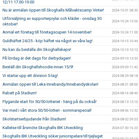
12/11 17.00-19.00
Nu är anmälan öppen till Skoghalls Målvaktscamp Vinter!
2024-10-31 08:35
Utförsäljning av supporterprylar och kläder - onsdag 30
2024-10-24 13:56
oktober!
Anmäl ert företag till företagscupen 14 november!
2024-10-24 11:00
Guldhäftet 24/25 - köp häftet via något av våra lag!
2024-10-15 10:44
Nu kan du beställa din Skoghallskeps!
2024-10-10 10:12
På lördag är det dags för derbydagen!
2024-09-10 13:33
Beställ din Skoghallshoodie innan 15/9!
2024-09-09 11:42
Vi startar upp ett division 5-lag!
2024-08-29 08:18
Anmälan öppen till Leka Innebandy/Innebandyskolan!
2024-08-21 08:00
Rabatt på Stadium!
2024-08-16 08:40
Flygande start för 50/50-lotteriet - häng på du också!
2024-08-13 13:10
Var med i vårt stora 50/50-lotteri - sommarspecial!
2024-08-06 15:32
Skolstartserbjudande från Stadium!
2024-08-02 09:53
Kallelse till årsmöte Skoghalls IBK Utveckling
2024-07-30 16:23
Skoghalls IBK Utveckling söker juniorspelare till tjejlaget
2024-05-22 10:15