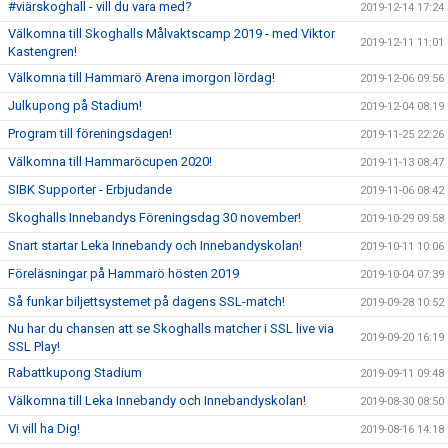
#viärskoghall - vill du vara med?
2019-12-14 17:24
Välkomna till Skoghalls Målvaktscamp 2019 - med Viktor
2019-12-11 11:01
Kastengren!
Välkomna till Hammarö Arena imorgon lördag!
2019-12-06 09:56
Julkupong på Stadium!
2019-12-04 08:19
Program till föreningsdagen!
2019-11-25 22:26
Välkomna till Hammaröcupen 2020!
2019-11-13 08:47
SIBK Supporter - Erbjudande
2019-11-06 08:42
Skoghalls Innebandys Föreningsdag 30 november!
2019-10-29 09:58
Snart startar Leka Innebandy och Innebandyskolan!
2019-10-11 10:06
Föreläsningar på Hammarö hösten 2019
2019-10-04 07:39
Så funkar biljettsystemet på dagens SSL-match!
2019-09-28 10:52
Nu har du chansen att se Skoghalls matcher i SSL live via
2019-09-20 16:19
SSL Play!
Rabattkupong Stadium
2019-09-11 09:48
Välkomna till Leka Innebandy och Innebandyskolan!
2019-08-30 08:50
Vi vill ha Dig!
2019-08-16 14:18