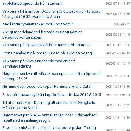
Skolstartserbjudande från Stadium!
2025-07-31 15:47
Välkomna till årsmöte i Skoghalls IBK Utveckling - Torsdag
2025-06-26 13:36
21 augusti 18.00 i Hammarö Arena
Angående cyberattacken mot SportAdmin
2025-03-01
Viktigt meddelande till berörda av SportAdmins
2025-02-05 11:16
personuppgiftsincident
Välkomna på aktivitetskväll hos Hammaröbostäder!
2025-01-13 13:06
Stötta damlaget på lördag i jakten på 3 viktiga poäng!
2025-01-08 08:49
Välkomna på jullovsinnebandy med ett hett
2025-01-01 13:19
Värmlandsderby!
Några platser kvar till Målvaktscampen - anmälan öppen till
2024-12-09 14:00
söndag 15/12!
Nu finns det mössor att köpa i Hammarö Arena Café!
2024-12-03 13:30
Prova på innebandy i vårt lag för flickor födda 2014 & 2015
2024-12-03 08:14
Till alla målvakter - Kom ihåg att anmäla er till Skoghalls
2024-11-19 15:39
Målvaktscamp Vinter!
Hammaröcupen 2025 - Anmäl ert lag innan 1 december till
2024-11-11 16:30
rabatterad anmälningsavgift
Favorit i repris! Utförsäljning av supporterprylar - Tisdag
2024-11-06 13:44