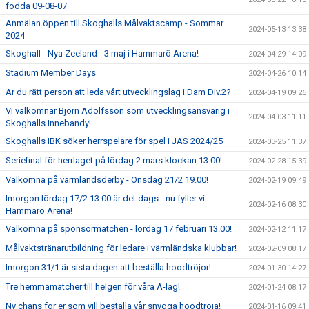
födda 09-08-07
Anmälan öppen till Skoghalls Målvaktscamp - Sommar
2024-05-13 13:38
2024
Skoghall - Nya Zeeland - 3 maj i Hammarö Arena!
2024-04-29 14:09
Stadium Member Days
2024-04-26 10:14
Är du rätt person att leda vårt utvecklingslag i Dam Div.2?
2024-04-19 09:26
Vi välkomnar Björn Adolfsson som utvecklingsansvarig i
2024-04-03 11:11
Skoghalls Innebandy!
Skoghalls IBK söker herrspelare för spel i JAS 2024/25
2024-03-25 11:37
Seriefinal för herrlaget på lördag 2 mars klockan 13.00!
2024-02-28 15:39
Välkomna på värmlandsderby - Onsdag 21/2 19.00!
2024-02-19 09:49
Imorgon lördag 17/2 13.00 är det dags - nu fyller vi
2024-02-16 08:30
Hammarö Arena!
Välkomna på sponsormatchen - lördag 17 februari 13.00!
2024-02-12 11:17
Målvaktstränarutbildning för ledare i värmländska klubbar!
2024-02-09 08:17
Imorgon 31/1 är sista dagen att beställa hoodtröjor!
2024-01-30 14:27
Tre hemmamatcher till helgen för våra A-lag!
2024-01-24 08:17
Ny chans för er som vill beställa vår snygga hoodtröja!
2024-01-16 09:41