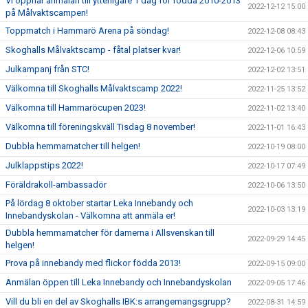
Vi öppnar anmälan till ytterligare 1 dag för födda 2010-2013
2022-12-12 15:00
på Målvaktscampen!
Toppmatch i Hammarö Arena på söndag!
2022-12-08 08:43
Skoghalls Målvaktscamp - fåtal platser kvar!
2022-12-06 10:59
Julkampanj från STC!
2022-12-02 13:51
Välkomna till Skoghalls Målvaktscamp 2022!
2022-11-25 13:52
Välkomna till Hammaröcupen 2023!
2022-11-02 13:40
Välkomna till föreningskväll Tisdag 8 november!
2022-11-01 16:43
Dubbla hemmamatcher till helgen!
2022-10-19 08:00
Julklappstips 2022!
2022-10-17 07:49
Föräldrakoll-ambassadör
2022-10-06 13:50
På lördag 8 oktober startar Leka Innebandy och
2022-10-03 13:19
Innebandyskolan - Välkomna att anmäla er!
Dubbla hemmamatcher för damerna i Allsvenskan till
2022-09-29 14:45
helgen!
Prova på innebandy med flickor födda 2013!
2022-09-15 09:00
Anmälan öppen till Leka Innebandy och Innebandyskolan
2022-09-05 17:46
Vill du bli en del av Skoghalls IBK:s arrangemangsgrupp?
2022-08-31 14:59