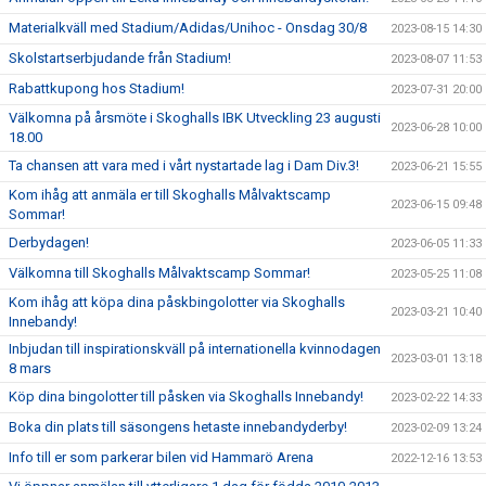
Materialkväll med Stadium/Adidas/Unihoc - Onsdag 30/8
2023-08-15 14:30
Skolstartserbjudande från Stadium!
2023-08-07 11:53
Rabattkupong hos Stadium!
2023-07-31 20:00
Välkomna på årsmöte i Skoghalls IBK Utveckling 23 augusti
2023-06-28 10:00
18.00
Ta chansen att vara med i vårt nystartade lag i Dam Div.3!
2023-06-21 15:55
Kom ihåg att anmäla er till Skoghalls Målvaktscamp
2023-06-15 09:48
Sommar!
Derbydagen!
2023-06-05 11:33
Välkomna till Skoghalls Målvaktscamp Sommar!
2023-05-25 11:08
Kom ihåg att köpa dina påskbingolotter via Skoghalls
2023-03-21 10:40
Innebandy!
Inbjudan till inspirationskväll på internationella kvinnodagen
2023-03-01 13:18
8 mars
Köp dina bingolotter till påsken via Skoghalls Innebandy!
2023-02-22 14:33
Boka din plats till säsongens hetaste innebandyderby!
2023-02-09 13:24
Info till er som parkerar bilen vid Hammarö Arena
2022-12-16 13:53