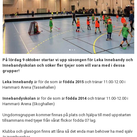
KONTAKTUPPGIFTER VÅRA LAG
På lördag 9 oktober startar vi upp säsongen för Leka Innebandy och
Innebandyskolan och söker fler tjejer som vill vara med i dessa
grupper!
Leka Innebandy
är för de som är
födda
2015
och tränar 11.00-12.00 i
Hammarö Arena (Tassehallen)
Innebandyskolan
är för de som är
födda 2014
och tränar 11.00-12.00 i
Hammarö Arena (Skoghallen)
Ungdomsgruppen kommer finnas på plats och hjälpa till med uppstarten
tillsammans med tjejer från vårat flickor födda 07 lag.
Klubba och glasögon finns att låna så det enda man behöver ha med själv
är inomhusskor.