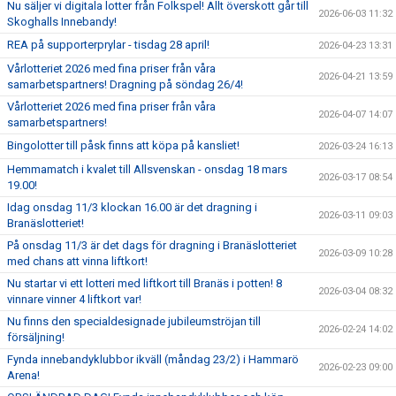
Nu säljer vi digitala lotter från Folkspel! Allt överskott går till
2026-06-03 11:32
Skoghalls Innebandy!
REA på supporterprylar - tisdag 28 april!
2026-04-23 13:31
Vårlotteriet 2026 med fina priser från våra
2026-04-21 13:59
samarbetspartners! Dragning på söndag 26/4!
Vårlotteriet 2026 med fina priser från våra
2026-04-07 14:07
samarbetspartners!
Bingolotter till påsk finns att köpa på kansliet!
2026-03-24 16:13
Hemmamatch i kvalet till Allsvenskan - onsdag 18 mars
2026-03-17 08:54
19.00!
Idag onsdag 11/3 klockan 16.00 är det dragning i
2026-03-11 09:03
Branäslotteriet!
På onsdag 11/3 är det dags för dragning i Branäslotteriet
2026-03-09 10:28
med chans att vinna liftkort!
Nu startar vi ett lotteri med liftkort till Branäs i potten! 8
2026-03-04 08:32
vinnare vinner 4 liftkort var!
Nu finns den specialdesignade jubileumströjan till
2026-02-24 14:02
försäljning!
Fynda innebandyklubbor ikväll (måndag 23/2) i Hammarö
2026-02-23 09:00
Arena!