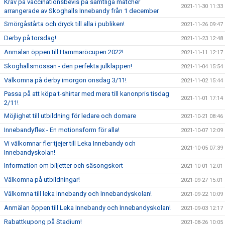
Krav på vaccinationsbevis på samtliga matcher
2021-11-30 11:33
arrangerade av Skoghalls Innebandy från 1 december
Smörgåstårta och dryck till alla i publiken!
2021-11-26 09:47
Derby på torsdag!
2021-11-23 12:48
Anmälan öppen till Hammaröcupen 2022!
2021-11-11 12:17
Skoghallsmössan - den perfekta julklappen!
2021-11-04 15:54
Välkomna på derby imorgon onsdag 3/11!
2021-11-02 15:44
Passa på att köpa t-shirtar med mera till kanonpris tisdag
2021-11-01 17:14
2/11!
Möjlighet till utbildning för ledare och domare
2021-10-21 08:46
Innebandyflex - En motionsform för alla!
2021-10-07 12:09
Vi välkomnar fler tjejer till Leka Innebandy och
2021-10-05 07:39
Innebandyskolan!
Information om biljetter och säsongskort
2021-10-01 12:01
Välkomna på utbildningar!
2021-09-27 15:01
Välkomna till leka Innebandy och Innebandyskolan!
2021-09-22 10:09
Anmälan öppen till Leka Innebandy och Innebandyskolan!
2021-09-03 12:17
Rabattkupong på Stadium!
2021-08-26 10:05