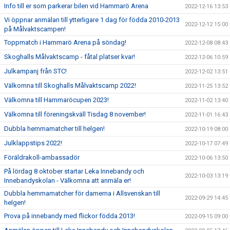
Info till er som parkerar bilen vid Hammarö Arena
2022-12-16 13:53
Vi öppnar anmälan till ytterligare 1 dag för födda 2010-2013
2022-12-12 15:00
på Målvaktscampen!
Toppmatch i Hammarö Arena på söndag!
2022-12-08 08:43
Skoghalls Målvaktscamp - fåtal platser kvar!
2022-12-06 10:59
Julkampanj från STC!
2022-12-02 13:51
Välkomna till Skoghalls Målvaktscamp 2022!
2022-11-25 13:52
Välkomna till Hammaröcupen 2023!
2022-11-02 13:40
Välkomna till föreningskväll Tisdag 8 november!
2022-11-01 16:43
Dubbla hemmamatcher till helgen!
2022-10-19 08:00
Julklappstips 2022!
2022-10-17 07:49
Föräldrakoll-ambassadör
2022-10-06 13:50
På lördag 8 oktober startar Leka Innebandy och
2022-10-03 13:19
Innebandyskolan - Välkomna att anmäla er!
Dubbla hemmamatcher för damerna i Allsvenskan till
2022-09-29 14:45
helgen!
Prova på innebandy med flickor födda 2013!
2022-09-15 09:00