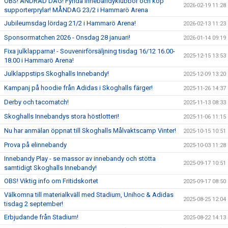
OBS! ÄNDRAD DAG! Fynda innebandyklubbor och köp
2026-02-19 11:28
supporterprylar! MÅNDAG 23/2 i Hammarö Arena
Jubileumsdag lördag 21/2 i Hammarö Arena!
2026-02-13 11:23
Sponsormatchen 2026 - Onsdag 28 januari!
2026-01-14 09:19
Fixa julklapparna! - Souvenirförsäljning tisdag 16/12 16.00-
2025-12-15 13:53
18.00 i Hammarö Arena!
Julklappstips Skoghalls Innebandy!
2025-12-09 13:20
Kampanj på hoodie från Adidas i Skoghalls färger!
2025-11-26 14:37
Derby och tacomatch!
2025-11-13 08:33
Skoghalls Innebandys stora höstlotteri!
2025-11-06 11:15
Nu har anmälan öppnat till Skoghalls Målvaktscamp Vinter!
2025-10-15 10:51
Prova på elinnebandy
2025-10-03 11:28
Innebandy Play - se massor av innebandy och stötta
2025-09-17 10:51
samtidigt Skoghalls Innebandy!
OBS! Viktig info om Fritidskortet
2025-09-17 08:50
Välkomna till materialkväll med Stadium, Unihoc & Adidas
2025-08-25 12:04
tisdag 2 september!
Erbjudande från Stadium!
2025-08-22 14:13