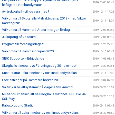
Idag klockan 10.00 släpps biljetterna till säsongens
2020-01-03 08:48
häftigaste innebandymatch!
#viärskoghall - vill du vara med?
2019-12-14 17:24
Välkomna till Skoghalls Målvaktscamp 2019 - med Viktor
2019-12-11 11:01
Kastengren!
Välkomna till Hammarö Arena imorgon lördag!
2019-12-06 09:56
Julkupong på Stadium!
2019-12-04 08:19
Program till föreningsdagen!
2019-11-25 22:26
Välkomna till Hammaröcupen 2020!
2019-11-13 08:47
SIBK Supporter - Erbjudande
2019-11-06 08:42
Skoghalls Innebandys Föreningsdag 30 november!
2019-10-29 09:58
Snart startar Leka Innebandy och Innebandyskolan!
2019-10-11 10:06
Föreläsningar på Hammarö hösten 2019
2019-10-04 07:39
Så funkar biljettsystemet på dagens SSL-match!
2019-09-28 10:52
Nu har du chansen att se Skoghalls matcher i SSL live via
2019-09-20 16:19
SSL Play!
Rabattkupong Stadium
2019-09-11 09:48
Välkomna till Leka Innebandy och Innebandyskolan!
2019-08-30 08:50