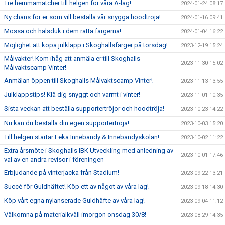
Tre hemmamatcher till helgen för våra A-lag!
2024-01-24 08:17
Ny chans för er som vill beställa vår snygga hoodtröja!
2024-01-16 09:41
Mössa och halsduk i dem rätta färgerna!
2024-01-04 16:22
Möjlighet att köpa julklapp i Skoghallsfärger på torsdag!
2023-12-19 15:24
Målvakter! Kom ihåg att anmäla er till Skoghalls
2023-11-30 15:02
Målvaktscamp Vinter!
Anmälan öppen till Skoghalls Målvaktscamp Vinter!
2023-11-13 13:55
Julklappstips! Klä dig snyggt och varmt i vinter!
2023-11-01 10:35
Sista veckan att beställa supportertröjor och hoodtröja!
2023-10-23 14:22
Nu kan du beställa din egen supportertröja!
2023-10-03 15:20
Till helgen startar Leka Innebandy & Innebandyskolan!
2023-10-02 11:22
Extra årsmöte i Skoghalls IBK Utveckling med anledning av
2023-10-01 17:46
val av en andra revisor i föreningen
Erbjudande på vinterjacka från Stadium!
2023-09-22 13:21
Succé för Guldhäftet! Köp ett av något av våra lag!
2023-09-18 14:30
Köp vårt egna nylanserade Guldhäfte av våra lag!
2023-09-04 11:12
Välkomna på materialkväll imorgon onsdag 30/8!
2023-08-29 14:35