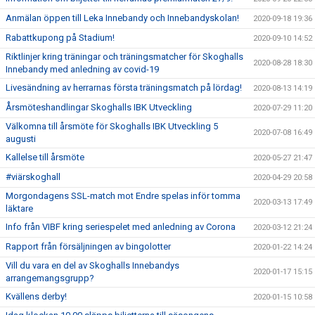
Anmälan öppen till Leka Innebandy och Innebandyskolan!
2020-09-18 19:36
Rabattkupong på Stadium!
2020-09-10 14:52
Riktlinjer kring träningar och träningsmatcher för Skoghalls
2020-08-28 18:30
Innebandy med anledning av covid-19
Livesändning av herrarnas första träningsmatch på lördag!
2020-08-13 14:19
Årsmöteshandlingar Skoghalls IBK Utveckling
2020-07-29 11:20
Välkomna till årsmöte för Skoghalls IBK Utveckling 5
2020-07-08 16:49
augusti
Kallelse till årsmöte
2020-05-27 21:47
#viärskoghall
2020-04-29 20:58
Morgondagens SSL-match mot Endre spelas inför tomma
2020-03-13 17:49
läktare
Info från VIBF kring seriespelet med anledning av Corona
2020-03-12 21:24
Rapport från försäljningen av bingolotter
2020-01-22 14:24
Vill du vara en del av Skoghalls Innebandys
2020-01-17 15:15
arrangemangsgrupp?
Kvällens derby!
2020-01-15 10:58