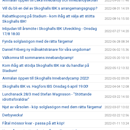
Anmälan öppen till Leka Innebandy och Innebandyskolan
2022-09-05 17:46
Vill du bli en del av Skoghalls IBK:s arrangemangsgrupp?
2022-08-31 14:59
Rabattkupong på Stadium - kom ihåg att välja att stötta
2022-08-16 15:50
Skoghalls IBK!
Inbjudan till årsmöte i Skoghalls IBK Utveckling - Onsdag
2022-07-27 14:20
17/8 18.00
Fynda solglasögon med de rätta färgerna!
2022-06-28 08:34
Daniel Friberg ny målvaktstränare för våra ungdomar!
2022-06-02 15:36
Välkomna till sommarens innebandycamp!
2022-05-20 10:10
Kom ihåg att stödja Skoghalls IBK när du handlar på
2022-05-12 13:32
Stadium!
Anmälan öppen till Skoghalls Innebandycamp 2022!
2022-05-02 09:09
Skoghalls IBK vs. Hagfors IBS Onsdag 6 april 19.00!
2022-04-04 12:08
Lunchsnack 28/3 med Stefan Wagnsson - "Stöttande
2022-03-22 14:50
idrottsföräldrar"
Njut av vårsolen - köp solglasögon med dem rätta färgerna!
2022-03-07 13:02
Derbyvecka!
2022-02-22 12:56
Fåtal mössor kvar - passa på att köp!
2022-01-11 13:24