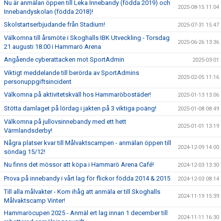
Nu är anmälan öppen till Leka Innebandy (födda 2019) och
2025-08-15 11:04
Innebandyskolan (födda 2018)!
Skolstartserbjudande från Stadium!
2025-07-31 15:47
Välkomna till årsmöte i Skoghalls IBK Utveckling - Torsdag
2025-06-26 13:36
21 augusti 18.00 i Hammarö Arena
Angående cyberattacken mot SportAdmin
2025-03-01
Viktigt meddelande till berörda av SportAdmins
2025-02-05 11:16
personuppgiftsincident
Välkomna på aktivitetskväll hos Hammaröbostäder!
2025-01-13 13:06
Stötta damlaget på lördag i jakten på 3 viktiga poäng!
2025-01-08 08:49
Välkomna på jullovsinnebandy med ett hett
2025-01-01 13:19
Värmlandsderby!
Några platser kvar till Målvaktscampen - anmälan öppen till
2024-12-09 14:00
söndag 15/12!
Nu finns det mössor att köpa i Hammarö Arena Café!
2024-12-03 13:30
Prova på innebandy i vårt lag för flickor födda 2014 & 2015
2024-12-03 08:14
Till alla målvakter - Kom ihåg att anmäla er till Skoghalls
2024-11-19 15:39
Målvaktscamp Vinter!
Hammaröcupen 2025 - Anmäl ert lag innan 1 december till
2024-11-11 16:30