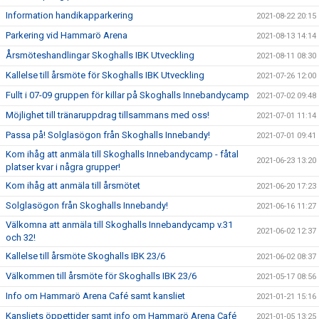
Information handikapparkering
2021-08-22 20:15
Parkering vid Hammarö Arena
2021-08-13 14:14
Årsmöteshandlingar Skoghalls IBK Utveckling
2021-08-11 08:30
Kallelse till årsmöte för Skoghalls IBK Utveckling
2021-07-26 12:00
Fullt i 07-09 gruppen för killar på Skoghalls Innebandycamp
2021-07-02 09:48
Möjlighet till tränaruppdrag tillsammans med oss!
2021-07-01 11:14
Passa på! Solglasögon från Skoghalls Innebandy!
2021-07-01 09:41
Kom ihåg att anmäla till Skoghalls Innebandycamp - fåtal
2021-06-23 13:20
platser kvar i några grupper!
Kom ihåg att anmäla till årsmötet
2021-06-20 17:23
Solglasögon från Skoghalls Innebandy!
2021-06-16 11:27
Välkomna att anmäla till Skoghalls Innebandycamp v.31
2021-06-02 12:37
och 32!
Kallelse till årsmöte Skoghalls IBK 23/6
2021-06-02 08:37
Välkommen till årsmöte för Skoghalls IBK 23/6
2021-05-17 08:56
Info om Hammarö Arena Café samt kansliet
2021-01-21 15:16
Kansliets öppettider samt info om Hammarö Arena Café
2021-01-05 13:25