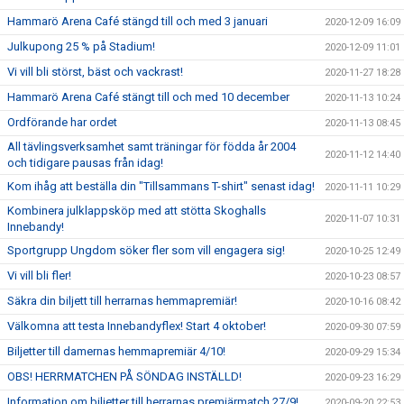
Hammarö Arena Café stängd till och med 3 januari
2020-12-09 16:09
Julkupong 25 % på Stadium!
2020-12-09 11:01
Vi vill bli störst, bäst och vackrast!
2020-11-27 18:28
Hammarö Arena Café stängt till och med 10 december
2020-11-13 10:24
Ordförande har ordet
2020-11-13 08:45
All tävlingsverksamhet samt träningar för födda år 2004
2020-11-12 14:40
och tidigare pausas från idag!
Kom ihåg att beställa din "Tillsammans T-shirt" senast idag!
2020-11-11 10:29
Kombinera julklappsköp med att stötta Skoghalls
2020-11-07 10:31
Innebandy!
Sportgrupp Ungdom söker fler som vill engagera sig!
2020-10-25 12:49
Vi vill bli fler!
2020-10-23 08:57
Säkra din biljett till herrarnas hemmapremiär!
2020-10-16 08:42
Välkomna att testa Innebandyflex! Start 4 oktober!
2020-09-30 07:59
Biljetter till damernas hemmapremiär 4/10!
2020-09-29 15:34
OBS! HERRMATCHEN PÅ SÖNDAG INSTÄLLD!
2020-09-23 16:29
Information om biljetter till herrarnas premiärmatch 27/9!
2020-09-20 22:53