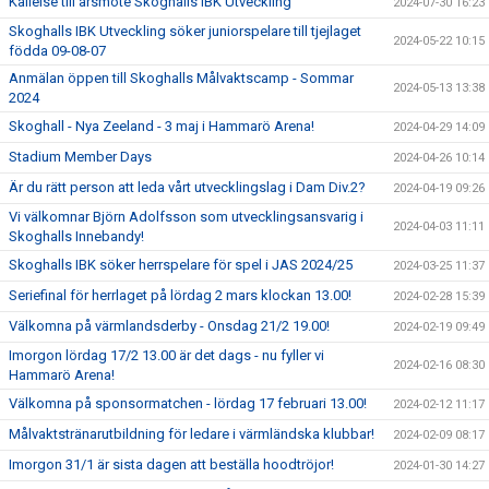
Kallelse till årsmöte Skoghalls IBK Utveckling
2024-07-30 16:23
Skoghalls IBK Utveckling söker juniorspelare till tjejlaget
2024-05-22 10:15
födda 09-08-07
Anmälan öppen till Skoghalls Målvaktscamp - Sommar
2024-05-13 13:38
2024
Skoghall - Nya Zeeland - 3 maj i Hammarö Arena!
2024-04-29 14:09
Stadium Member Days
2024-04-26 10:14
Är du rätt person att leda vårt utvecklingslag i Dam Div.2?
2024-04-19 09:26
Vi välkomnar Björn Adolfsson som utvecklingsansvarig i
2024-04-03 11:11
Skoghalls Innebandy!
Skoghalls IBK söker herrspelare för spel i JAS 2024/25
2024-03-25 11:37
Seriefinal för herrlaget på lördag 2 mars klockan 13.00!
2024-02-28 15:39
Välkomna på värmlandsderby - Onsdag 21/2 19.00!
2024-02-19 09:49
Imorgon lördag 17/2 13.00 är det dags - nu fyller vi
2024-02-16 08:30
Hammarö Arena!
Välkomna på sponsormatchen - lördag 17 februari 13.00!
2024-02-12 11:17
Målvaktstränarutbildning för ledare i värmländska klubbar!
2024-02-09 08:17
Imorgon 31/1 är sista dagen att beställa hoodtröjor!
2024-01-30 14:27