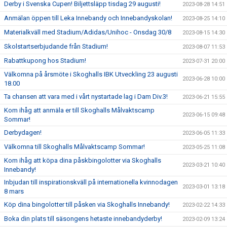
Derby i Svenska Cupen! Biljettsläpp tisdag 29 augusti!
2023-08-28 14:51
Anmälan öppen till Leka Innebandy och Innebandyskolan!
2023-08-25 14:10
Materialkväll med Stadium/Adidas/Unihoc - Onsdag 30/8
2023-08-15 14:30
Skolstartserbjudande från Stadium!
2023-08-07 11:53
Rabattkupong hos Stadium!
2023-07-31 20:00
Välkomna på årsmöte i Skoghalls IBK Utveckling 23 augusti
2023-06-28 10:00
18.00
Ta chansen att vara med i vårt nystartade lag i Dam Div.3!
2023-06-21 15:55
Kom ihåg att anmäla er till Skoghalls Målvaktscamp
2023-06-15 09:48
Sommar!
Derbydagen!
2023-06-05 11:33
Välkomna till Skoghalls Målvaktscamp Sommar!
2023-05-25 11:08
Kom ihåg att köpa dina påskbingolotter via Skoghalls
2023-03-21 10:40
Innebandy!
Inbjudan till inspirationskväll på internationella kvinnodagen
2023-03-01 13:18
8 mars
Köp dina bingolotter till påsken via Skoghalls Innebandy!
2023-02-22 14:33
Boka din plats till säsongens hetaste innebandyderby!
2023-02-09 13:24