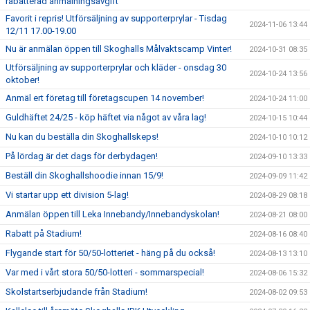
rabatterad anmälningsavgift
Favorit i repris! Utförsäljning av supporterprylar - Tisdag
2024-11-06 13:44
12/11 17.00-19.00
Nu är anmälan öppen till Skoghalls Målvaktscamp Vinter!
2024-10-31 08:35
Utförsäljning av supporterprylar och kläder - onsdag 30
2024-10-24 13:56
oktober!
Anmäl ert företag till företagscupen 14 november!
2024-10-24 11:00
Guldhäftet 24/25 - köp häftet via något av våra lag!
2024-10-15 10:44
Nu kan du beställa din Skoghallskeps!
2024-10-10 10:12
På lördag är det dags för derbydagen!
2024-09-10 13:33
Beställ din Skoghallshoodie innan 15/9!
2024-09-09 11:42
Vi startar upp ett division 5-lag!
2024-08-29 08:18
Anmälan öppen till Leka Innebandy/Innebandyskolan!
2024-08-21 08:00
Rabatt på Stadium!
2024-08-16 08:40
Flygande start för 50/50-lotteriet - häng på du också!
2024-08-13 13:10
Var med i vårt stora 50/50-lotteri - sommarspecial!
2024-08-06 15:32
Skolstartserbjudande från Stadium!
2024-08-02 09:53