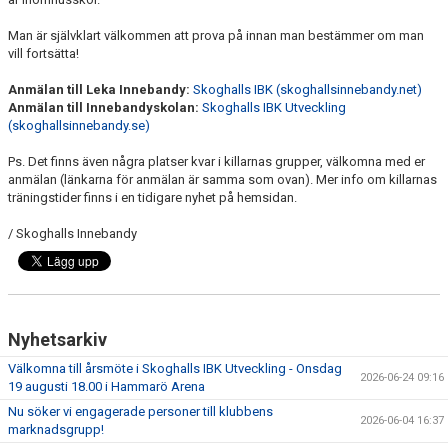
Man är självklart välkommen att prova på innan man bestämmer om man
vill fortsätta!
Anmälan till Leka Innebandy:
Skoghalls IBK (skoghallsinnebandy.net)
Anmälan till Innebandyskolan:
Skoghalls IBK Utveckling
(skoghallsinnebandy.se)
Ps. Det finns även några platser kvar i killarnas grupper, välkomna med er
anmälan (länkarna för anmälan är samma som ovan). Mer info om killarnas
träningstider finns i en tidigare nyhet på hemsidan.
/ Skoghalls Innebandy
Nyhetsarkiv
Välkomna till årsmöte i Skoghalls IBK Utveckling - Onsdag
2026-06-24 09:16
19 augusti 18.00 i Hammarö Arena
Nu söker vi engagerade personer till klubbens
2026-06-04 16:37
marknadsgrupp!