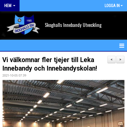
HEM
LOGGA IN
Skoghalls Innebandy Utveckling
HEM
Vi välkomnar fler tjejer till Leka
<
>
Innebandy och Innebandyskolan!
NYHETER
2021-10-05 07:39
FÖRENINGEN
KALENDER
VÅRA LAG/TRÄNARE
MATCHER