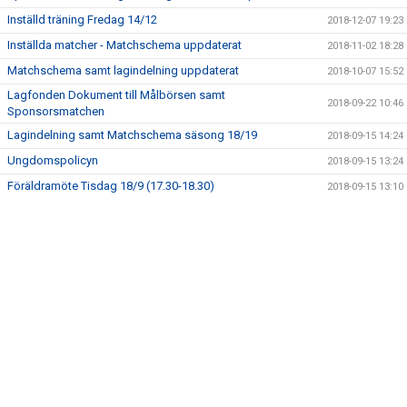
DOKUMENT
Inställd träning Fredag 14/12
2018-12-07 19:23
Inställda matcher - Matchschema uppdaterat
2018-11-02 18:28
KONTAKT
Matchschema samt lagindelning uppdaterat
2018-10-07 15:52
Lagfonden Dokument till Målbörsen samt
2018-09-22 10:46
Sponsorsmatchen
Lagindelning samt Matchschema säsong 18/19
2018-09-15 14:24
Ungdomspolicyn
2018-09-15 13:24
Föräldramöte Tisdag 18/9 (17.30-18.30)
2018-09-15 13:10