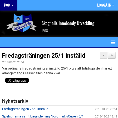
P08
LOGGA IN
Skoghalls Innebandy Utveckling
P08
HEM
Fredagsträningen 25/1 inställd
<
>
2019-01-20 20:54
NYHETER
Vår ordinarie fredagsträning är inställd 25/1 p g a att fritidsgården har ett
arrangemang i Tassehallen denna kväll
KALENDER
MATCHER
TRUPPEN
Nyhetsarkiv
Fredagsträningen 25/1 inställd
BILDGALLERI
2019-01-20 20:54
Spelschema samt Lagindelning NordmarksCupen 6/1
2018-12-28 13:42